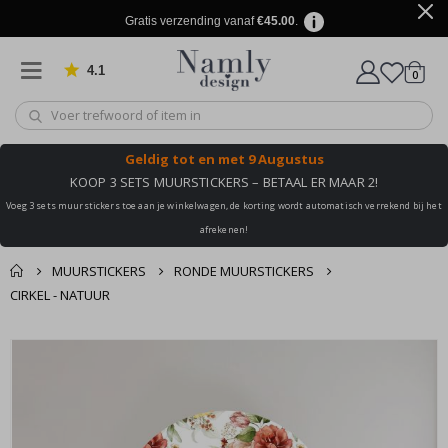
Gratis verzending vanaf
€45.00
.
4.1
produ
0
Gebaseerd op 1029 beoordelingen
winkel
Geldig tot
en met 9 Augustus
KOOP 3 SETS MUURSTICKERS – BETAAL ER MAAR 2!
Voeg 3 sets muurstickers toe aan je winkelwagen, de korting wordt automatisch verrekend bij het
afrekenen!
MUURSTICKERS
RONDE MUURSTICKERS
CIRKEL - NATUUR
Dit vind je misschien
Winkelmandje
Ga
ook leuk ✔
naar
De kassa
het
einde
van