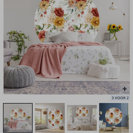
de
afbeeldingen-
gallerij
Gepersonaliseerde Posters - Liefdeskaart - Waar de Liefde
Ge
Begon
po
Special
17,00 €
Price