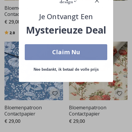
Bloemenpatroon
Bloemenpatroon
Contactpapier
Contactpapier
Je Ontvangt Een
€ 29,00
€ 29,00
Mysterieuze Deal
Beoordeling:
uit 5 sterren
2.0
Claim Nu
Nee bedankt, ik betaal de volle prijs
Bloemenpatroon
Bloemenpatroon
Contactpapier
Contactpapier
€ 29,00
€ 29,00