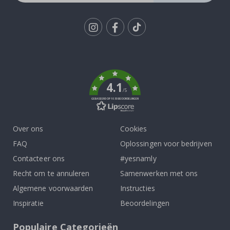
Tik
To
k
4.1
/5
GEBASEERD OP 1030 BEOORDELINGEN
Over ons
Cookies
FAQ
Oplossingen voor bedrijven
Contacteer ons
#yesnamly
Recht om te annuleren
Samenwerken met ons
Algemene voorwaarden
Instructies
Inspiratie
Beoordelingen
Populaire Categorieën