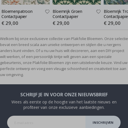
Bloemenpatroon
Bloemrijk Groen
Bloemrijk Tr
Contactpapier
Contactpapier
Contactpapie
Special
€ 29,00
Special
€ 29,00
Special
€ 29,00
Price
Price
Price
Welkom bij onze exclusieve collectie van Plakfolie Bloemen. Onze selectie
bevat een breed scala aan unieke ontwerpen en stijlen die u nergens
anders kunt vinden. Of u nu uw huis wilt decoreren, aan een DIY-project
wilt werken, of een persoonlijk tintje wilt geven aan een speciale
gebeurtenis, onze Plakfolie Bloemen zijn een uitstekende keuze. Vind uw
perfecte ontwerp en voeg een vleugje schoonheid en creativiteit toe aan
uw omgeving.
SCHRIJF JE IN VOOR ONZE NIEUWSBRIEF
Wees als eerste op de hoogte van het laatste nieuws en
profiteer van onze exclusieve aanbiedingen.
INSCHRIJVEN