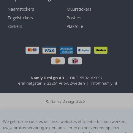
Naamstickers
Muurstickers
Tegelstickers
Posters
Stickers
Plakfolie
Namly Design AB
|
ORG: 559216-9097
Terminalgatan 9, 23261 Arlöv, Zweden
|
info@namly.nl
© Namly Design 2026
We gebruiken cookies om onze websites efficiënter te laten werken,
uw gebruikerservaring te personaliseren en het verkeer op onze