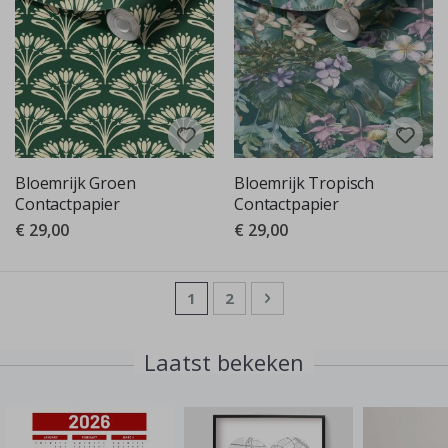
Bloemrijk Groen
Bloemrijk Tropisch
Contactpapier
Contactpapier
€ 29,00
€ 29,00
Pagina
U lees momenteel pagina
Pagina
Pagina
Volgende
1
2
Laatst bekeken