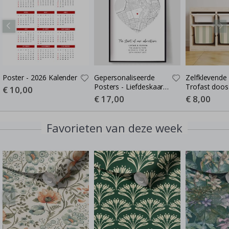
Poster - 2026 Kalender
Gepersonaliseerde
Zelfklevende 
Posters - Liefdeskaart -
Trofast dooss
Special
€ 10,00
Price
Waar de Liefde Begon
Kies maat / S
Special
€ 17,00
Special
€ 8,00
Price
Price
green-cream
Favorieten van deze week