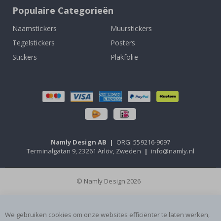
Populaire Categorieën
Naamstickers
Muurstickers
Tegelstickers
Posters
Stickers
Plakfolie
Namly Design AB
|
ORG: 559216-9097
Terminalgatan 9, 23261 Arlöv, Zweden
|
info@namly.nl
© Namly Design 2026
We gebruiken cookies om onze websites efficiënter te laten werken,