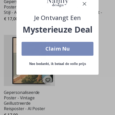
Gepersonaliseerde
Gepersonaliseerde
Poster - Toscaanse Villa
Poster - Vintage
Stijl - AI Poster
Aquarel Stadsgezicht -
Je Ontvangt Een
AI Poster
€ 17,00
€ 17,00
Mysterieuze Deal
Claim Nu
Nee bedankt, ik betaal de volle prijs
Gepersonaliseerde
Poster - Vintage
Geïllustreerde
Reisposter - AI Poster