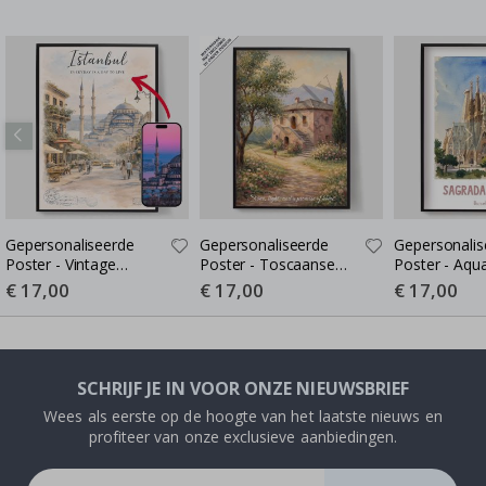
Gepersonaliseerde
Gepersonaliseerde
Gepersonalis
Poster - Vintage
Poster - Toscaanse
Poster - Aqua
Aquarel Stadsgezicht -
Villa Stijl - AI Poster
Reisposter - 
Special
€ 17,00
Special
€ 17,00
Special
€ 17,00
Price
Price
Price
AI Poster
SCHRIJF JE IN VOOR ONZE NIEUWSBRIEF
Wees als eerste op de hoogte van het laatste nieuws en
profiteer van onze exclusieve aanbiedingen.