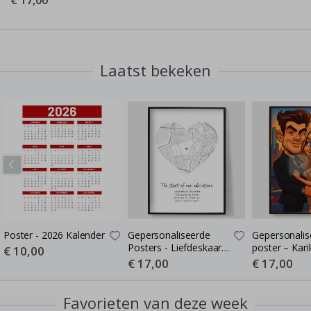
€ 17,00
Laatst bekeken
Poster - 2026 Kalender
Gepersonaliseerde
Gepersonalis
Posters - Liefdeskaart -
poster – Kari
Special
€ 10,00
Price
Waar de Liefde Begon
Cartoon-stijl 
Special
€ 17,00
Special
€ 17,00
Price
Price
poster
Favorieten van deze week