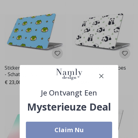
Sticker - Macbook Hoes
Sticker - Macbook Hoes
- Schattige Kikker
- Schattige Panda
€ 23,00
€ 23,00
Je Ontvangt Een
Mysterieuze Deal
Claim Nu