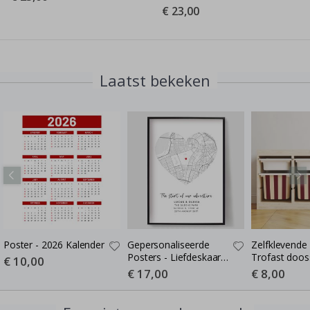
€ 23,00
Laatst bekeken
Poster - 2026 Kalender
Gepersonaliseerde
Zelfklevende 
Posters - Liefdeskaart -
Trofast dooss
Special
€ 10,00
Price
Waar de Liefde Begon
Kies maat / S
Special
€ 17,00
Special
€ 8,00
Price
Price
burgundy – 