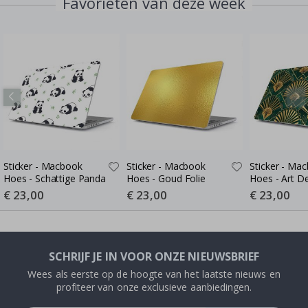
Favorieten van deze week
Sticker - Macbook
Sticker - Macbook
Sticker - Ma
Hoes - Schattige Panda
Hoes - Goud Folie
Hoes - Art D
Special
€ 23,00
Special
€ 23,00
Special
€ 23,00
Price
Price
Price
SCHRIJF JE IN VOOR ONZE NIEUWSBRIEF
Wees als eerste op de hoogte van het laatste nieuws en
profiteer van onze exclusieve aanbiedingen.