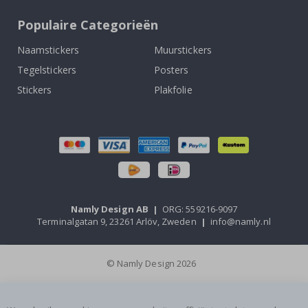
Populaire Categorieën
Naamstickers
Muurstickers
Tegelstickers
Posters
Stickers
Plakfolie
Namly Design AB
|
ORG: 559216-9097
Terminalgatan 9, 23261 Arlöv, Zweden
|
info@namly.nl
© Namly Design 2026