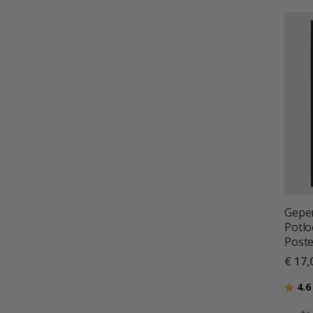
Geper
Potlo
Poste
€ 17,
Beoor
4.6