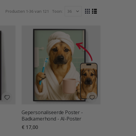
den, zelfs als ze ver weg zijn.
Producten
1
-
36
van
121
Toon
Tonen
Foto-
Lijst
tabel
als
Gepersonaliseerde Poster -
Badkamerhond - AI-Poster
€ 17,00