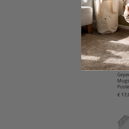
Geper
Mugsh
Poste
€ 17,