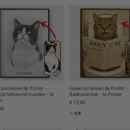
sonaliseerde Poster -
Gepersonaliseerde Poster -
od Getekend Huisdier - AI
Badkamerkat - AI-Poster
r
€ 17,00
00
Beoordeling:
uit 5 sterren
5.0
deling:
uit 5 sterren