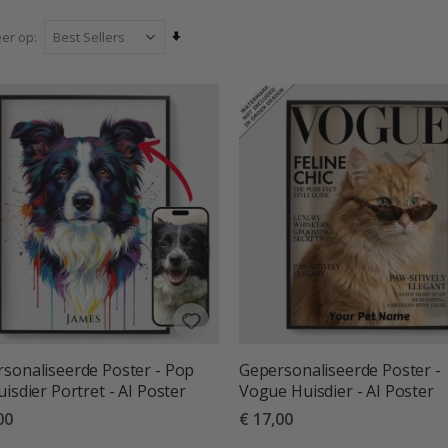
prachtige manier om je geliefde huisdier dichtbij te hou
Van
eer op
laag
naar
hoog
sorteren
sonaliseerde Poster - Pop
Gepersonaliseerde Poster -
uisdier Portret - AI Poster
Vogue Huisdier - AI Poster
00
€ 17,00