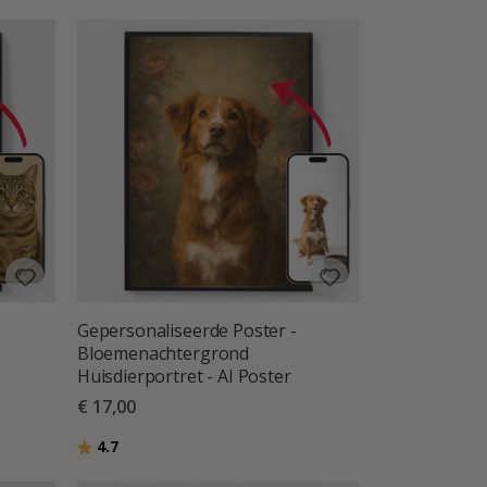
Gepersonaliseerde Poster -
Bloemenachtergrond
Huisdierportret - AI Poster
€ 17,00
Beoordeling:
uit 5 sterren
4.7