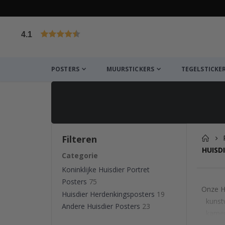
4.1
Gebaseerd op 1025 beoordelingen
POSTERS
MUURSTICKERS
TEGELSTICKE
Filteren
HUISD
Categorie
Koninklijke Huisdier Portret
Posters
75
Onze Hu
Huisdier Herdenkingsposters
19
kunst
Andere Huisdier Posters
23
kamer