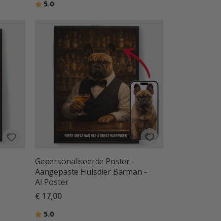
Beoordeling:
uit 5 sterren
5.0
Gepersonaliseerde Poster -
Aangepaste Huisdier Barman -
AI Poster
€ 17,00
Beoordeling:
uit 5 sterren
5.0