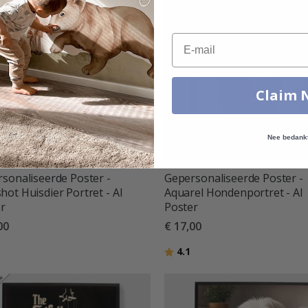
Email
Claim 
Nee bedank
sonaliseerde Poster -
Gepersonaliseerde Poster -
ot Huisdier Portret - AI
Aquarel Hondenportret - AI
r
Poster
00
€ 17,00
Beoordeling:
uit 5 sterren
4.1