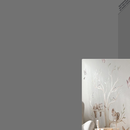
Geper
Catmo
Poste
€ 17,
Beoor
5.0