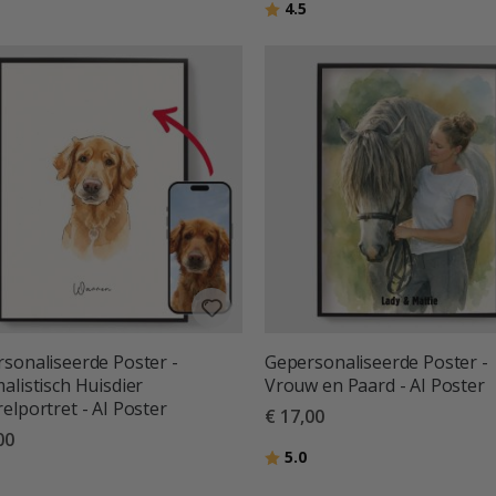
deling:
uit 5 sterren
Beoordeling:
uit 5 sterren
4.5
sonaliseerde Poster -
Gepersonaliseerde Poster -
alistisch Huisdier
Vrouw en Paard - AI Poster
elportret - AI Poster
€ 17,00
00
Beoordeling:
uit 5 sterren
5.0
deling:
uit 5 sterren