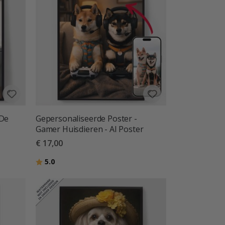
 De
Gepersonaliseerde Poster -
Gamer Huisdieren - AI Poster
€ 17,00
Beoordeling:
uit 5 sterren
5.0