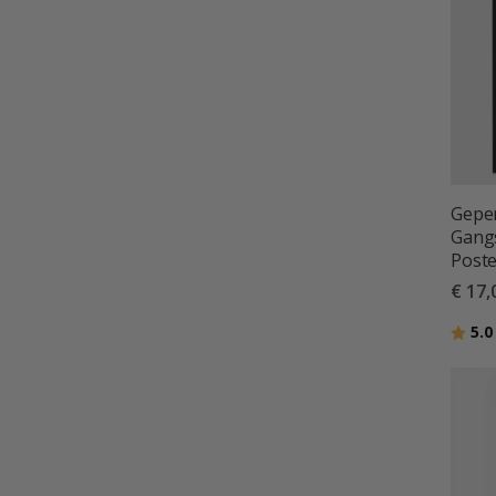
Geper
Gangs
Poste
€ 17,
Beoor
5.0