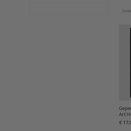
Sort
Geper
Art H
€ 17,