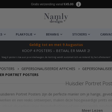
Gratis verzending vanaf
€45.00
.
RS
PLAKFOLIE
BEHANG
STICKERS
CANVA
Geldig tot
en met 9 Augustus
KOOP 4 POSTERS – BETAAL ER MAAR 2!
Voeg 4 posters toe aan je winkelwagen, de korting wordt automatisch verrekend bij het afrekenen!
POSTERS
GEPERSONALISEERDE AFFICHES
GEPERSONALISE
IER PORTRET POSTERS
Huisdier Portret Pos
isdieren Portret Posters zijn de perfecte manier om je harige, geve
werken en een reeks ontwerpen, maken deze hoogwaardige prints ee
. Ideaal als cadeau voor dierenliefhebbers of een persoonlijk aanden
Meer Lezen