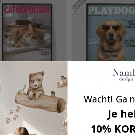
sonaliseerde Poster -
Gepersonaliseerde Poster -
politan Magazine - AI
PlayPet Magazine - AI Poste
Wacht! Ga n
r
€ 17,00
00
Je he
Beoordeling:
uit 5 sterren
5.0
deling:
uit 5 sterren
10% KO