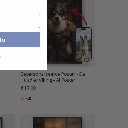
Nu
t
Gepersonaliseerde Poster - De
Huisdier Viking - AI Poster
€ 17,00
Beoordeling:
uit 5 sterren
4.0