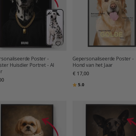
sonaliseerde Poster -
Gepersonaliseerde Poster -
ter Huisdier Portret - AI
Hond van het Jaar
r
€ 17,00
00
Beoordeling:
uit 5 sterren
5.0
deling:
uit 5 sterren