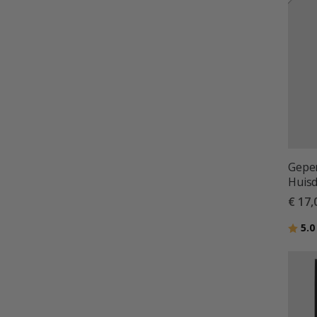
Geper
Huisd
€ 17,
Beoor
5.0