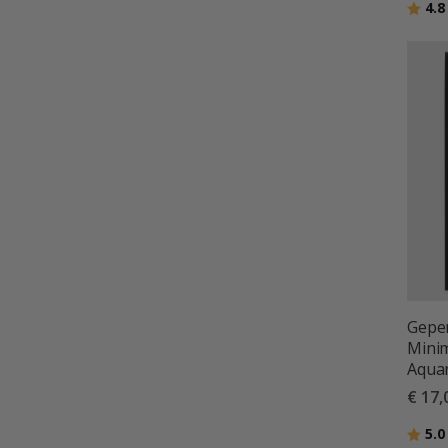
Beoor
4.8
Geper
Minim
Aquar
€ 17,
Beoor
5.0