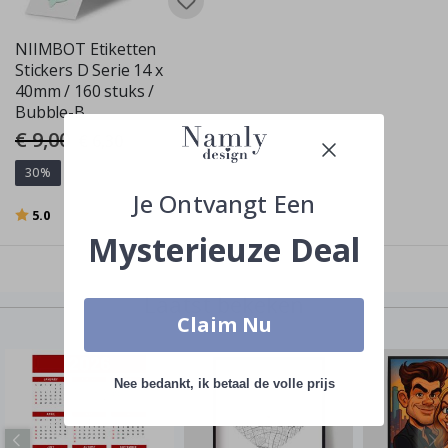
NIIMBOT Etiketten
Stickers D Serie 14 x
40mm / 160 stuks /
Bubble-B
€ 9,00
Special
€ 6,30
Price
30%
Je Ontvangt Een
Beoordeling:
uit 5 sterren
5.0
Mysterieuze Deal
Laatst bekeken
Claim Nu
Nee bedankt, ik betaal de volle prijs