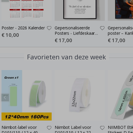
Poster - 2026 Kalender
Gepersonaliseerde
Gepersonalis
Posters - Liefdeskaart -
poster – Kari
Special
€ 10,00
Price
Waar de Liefde Begon
Cartoon-stijl 
Special
€ 17,00
Special
€ 17,00
Price
Price
poster
Favorieten van deze week
Niimbot-label voor
Niimbot Label voor
NIIMBOT Eti
D101/110 / 12 x 40
D101/110 / 12 x 22
Stickers D Se