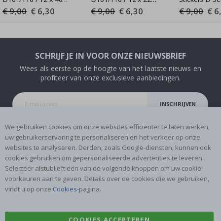
mm / verschillende
mm, 260 stuks / Wit
40mm / 160 s
€ 9,00
Special
€ 6,30
€ 9,00
Special
€ 6,30
€ 9,00
Speci
€ 6
Price
Price
Price
kleuren
Bubble-B
SCHRIJF JE IN VOOR ONZE NIEUWSBRIEF
Wees als eerste op de hoogte van het laatste nieuws en
profiteer van onze exclusieve aanbiedingen.
INSCHRIJVEN
We gebruiken cookies om onze websites efficiënter te laten werken,
uw gebruikerservaring te personaliseren en het verkeer op onze
websites te analyseren. Derden, zoals Google-diensten, kunnen ook
Tik
cookies gebruiken om gepersonaliseerde advertenties te leveren.
To
Selecteer alstublieft een van de volgende knoppen om uw cookie-
k
voorkeuren aan te geven. Details over de cookies die we gebruiken,
vindt u op onze
Cookies
-pagina.
4.1
/5
GEBASEERD OP 1031 BEOORDELINGEN
COOKIES ACCEPTEREN