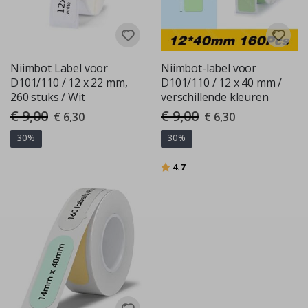
Niimbot Label voor
Niimbot-label voor
D101/110 / 12 x 22 mm,
D101/110 / 12 x 40 mm /
260 stuks / Wit
verschillende kleuren
€ 9,00
€ 9,00
Special
Special
€ 6,30
€ 6,30
Price
Price
30%
30%
Beoordeling:
uit 5 sterren
4.7