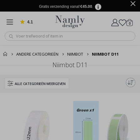
Gratis verzending vanaf
€45.00
.
4.1
produ
0
Gebaseerd op 1031 beoordelingen
winkel
ANDERE CATEGORIEËN
NIIMBOT
NIIMBOT D11
Niimbot D11
ALLE CATEGORIEËN WEERGEVEN