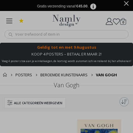
Gratis verzending vanaf
€45.00
.
produ
0
winkel
Geldig tot
en met 9 Augustus
KOOP 4 POSTERS – BETAAL ER MAAR 2!
Voeg 4 posters toe aan je winkelwagen, de korting wordt automatisch verrekend bij het afrekenen!
POSTERS
BEROEMDE KUNSTENAARS
VAN GOGH
Van Gogh
ALLE CATEGORIEËN WEERGEVEN