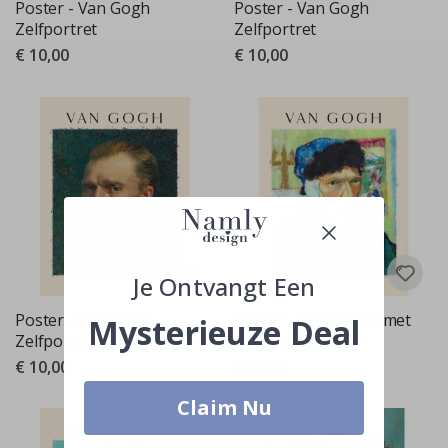
Poster - Van Gogh
Poster - Van Gogh
Zelfportret
Zelfportret
€ 10,00
€ 10,00
Je Ontvangt Een
Poster - Van Gogh
Poster - Zelfportret met
Mysterieuze Deal
Zelfportret
verbonden oor
€ 10,00
€ 10,00
Claim Nu