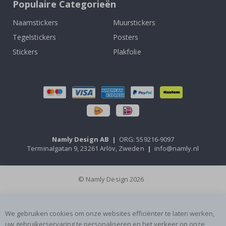
Populaire Categorieën
Naamstickers
Muurstickers
Tegelstickers
Posters
Stickers
Plakfolie
Namly Design AB
|
ORG: 559216-9097
Terminalgatan 9, 23261 Arlöv, Zweden
|
info@namly.nl
© Namly Design 2026
We gebruiken cookies om onze websites efficiënter te laten werken,
uw gebruikerservaring te personaliseren en het verkeer op onze