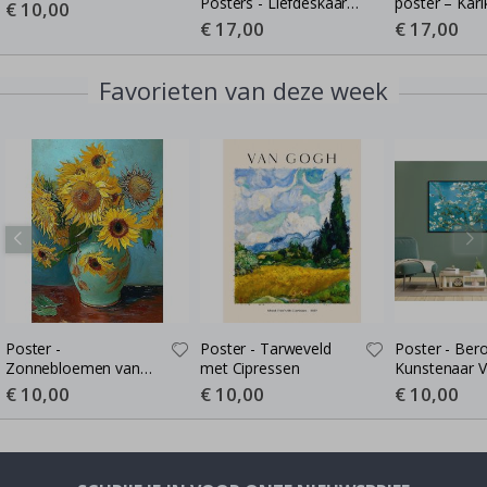
Posters - Liefdeskaart -
poster – Kari
Special
€ 10,00
Price
Waar de Liefde Begon
Cartoon-stijl 
Special
€ 17,00
Special
€ 17,00
Price
Price
poster
Favorieten van deze week
Poster -
Poster - Tarweveld
Poster - Be
Zonnebloemen van
met Cipressen
Kunstenaar 
Van Gogh
Olieverf Post
Special
€ 10,00
Special
€ 10,00
Special
€ 10,00
Price
Price
Price