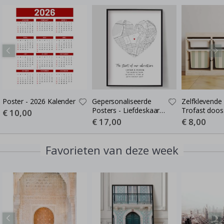
Poster - 2026 Kalender
Gepersonaliseerde
Zelfklevende 
Posters - Liefdeskaart -
Trofast dooss
Special
€ 10,00
Price
Waar de Liefde Begon
Kies maat / S
Special
€ 17,00
Special
€ 8,00
Price
Price
green-cream
Favorieten van deze week