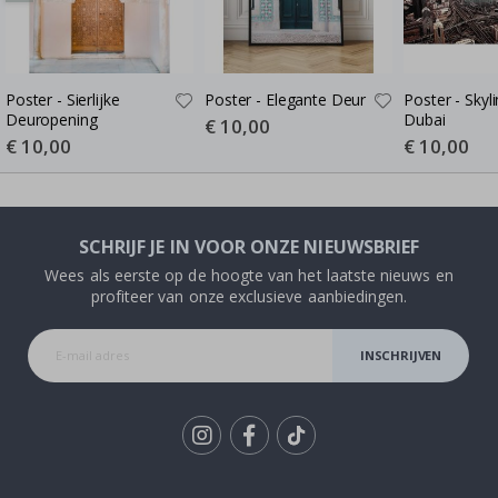
Poster - Sierlijke
Poster - Elegante Deur
Poster - Skyl
Deuropening
Dubai
Special
€ 10,00
Price
Special
€ 10,00
Special
€ 10,00
Price
Price
SCHRIJF JE IN VOOR ONZE NIEUWSBRIEF
Wees als eerste op de hoogte van het laatste nieuws en
profiteer van onze exclusieve aanbiedingen.
INSCHRIJVEN
Tik
To