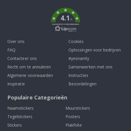
k
4.1
/5
GEBASEERD OP 1030 BEOORDELINGEN
Over ons
Cookies
FAQ
Oplossingen voor bedrijven
Contacteer ons
#yesnamly
Recht om te annuleren
Samenwerken met ons
Algemene voorwaarden
Instructies
Inspiratie
Beoordelingen
Populaire Categorieën
Naamstickers
Muurstickers
Tegelstickers
Posters
Stickers
Plakfolie