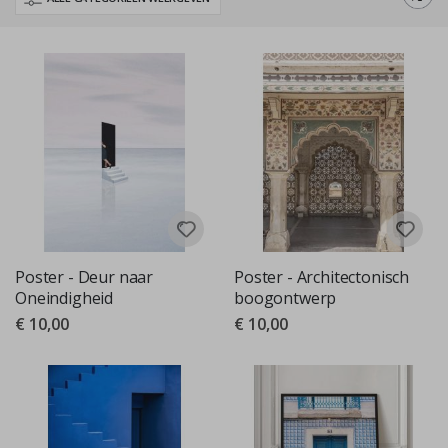
wereld van creatieve inspiratie en professionele bronnen.
Poster - Deur naar
Poster - Architectonisch
Oneindigheid
boogontwerp
€ 10,00
€ 10,00