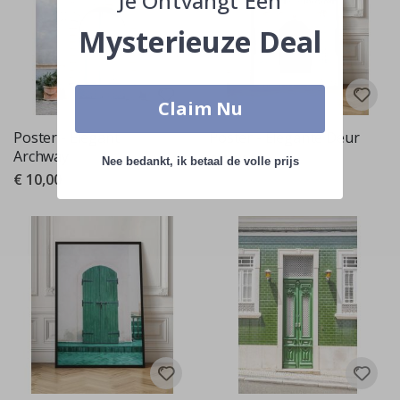
Je Ontvangt Een
Mysterieuze Deal
Claim Nu
Poster - Elegant
Poster - Elegante Deur
Archway
€ 10,00
Nee bedankt, ik betaal de volle prijs
€ 10,00