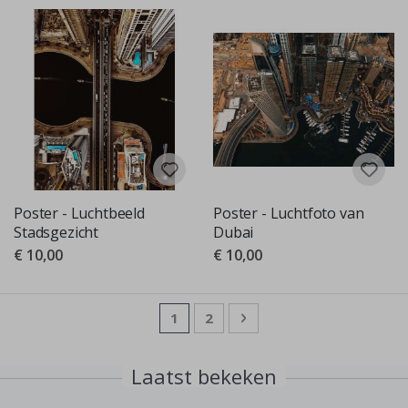
Poster - Luchtbeeld
Poster - Luchtfoto van
Stadsgezicht
Dubai
€ 10,00
€ 10,00
Pagina
U lees momenteel pagina
Pagina
Pagina
Volgende
1
2
Laatst bekeken