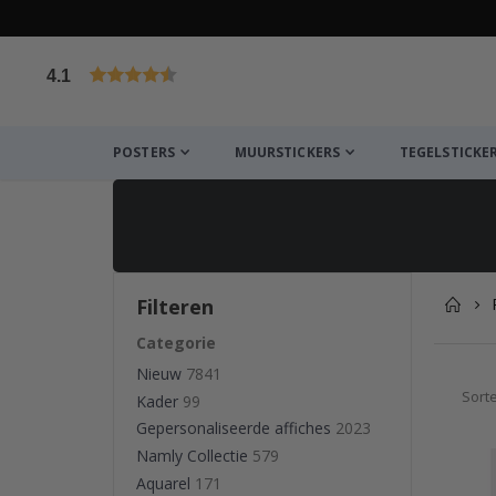
4.1
Gebaseerd op 1020 beoordelingen
POSTERS
MUURSTICKERS
TEGELSTICKE
Filteren
Categorie
Nieuw
7841
Sort
Kader
99
Gepersonaliseerde affiches
2023
Namly Collectie
579
Aquarel
171