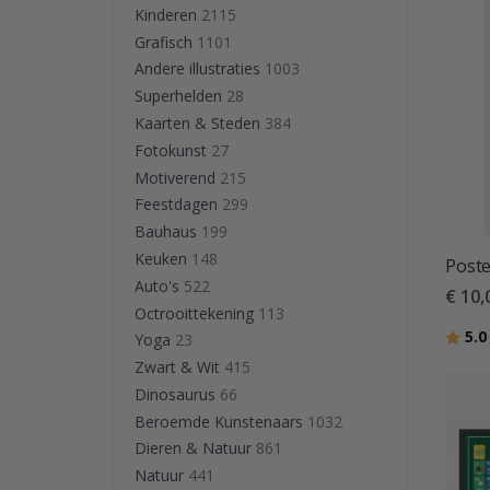
Kinderen
2115
Grafisch
1101
Andere illustraties
1003
Superhelden
28
Kaarten & Steden
384
Fotokunst
27
Motiverend
215
Feestdagen
299
Bauhaus
199
Keuken
148
Poste
Auto's
522
€ 10,
Octrooittekening
113
Beoor
5.0
Yoga
23
Zwart & Wit
415
Dinosaurus
66
Beroemde Kunstenaars
1032
Dieren & Natuur
861
Natuur
441