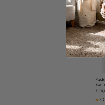
Poste
Zonne
€ 10,
Beoor
4.0