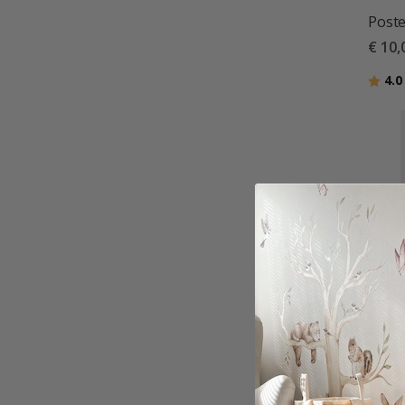
Poste
€ 10,
Beoor
4.0
Poste
€ 10,