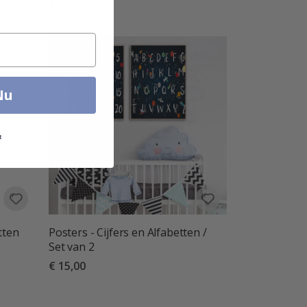
€ 15,00
Nu
t
tten
Posters - Cijfers en Alfabetten /
Set van 2
€ 15,00