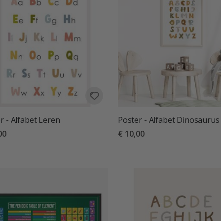
sorteren
r - Alfabet Leren
Poster - Alfabet Dinosaurus
00
€ 10,00
deling:
uit 5 sterren