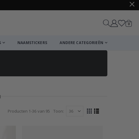
produ
0
winkel
S
NAAMSTICKERS
ANDERE CATEGORIEËN
n
Producten
1
-
36
van
95
Toon
Tonen
Foto-
Lijst
tabel
als