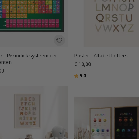
r - Periodiek systeem der
Poster - Alfabet Letters
enten
€ 10,00
00
Beoordeling:
uit 5 sterren
5.0