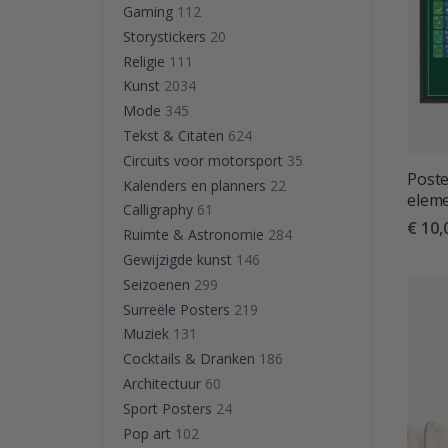
Gaming
112
Storystickers
20
Religie
111
Kunst
2034
Mode
345
Tekst & Citaten
624
Circuits voor motorsport
35
Poste
Kalenders en planners
22
elem
Calligraphy
61
€ 10,
Ruimte & Astronomie
284
Gewijzigde kunst
146
Seizoenen
299
Surreële Posters
219
Muziek
131
Cocktails & Dranken
186
Architectuur
60
Sport Posters
24
Pop art
102