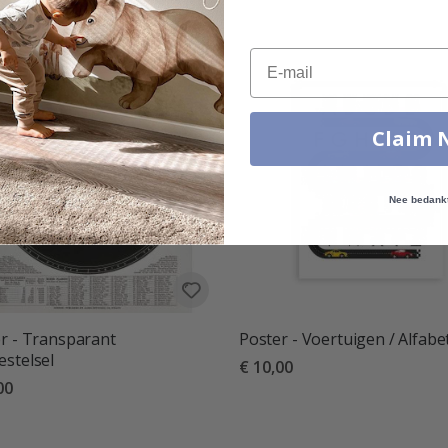
Email
Claim 
Nee bedank
r - Transparant
Poster - Voertuigen / Alfabe
stelsel
€ 10,00
00
deling:
uit 5 sterren