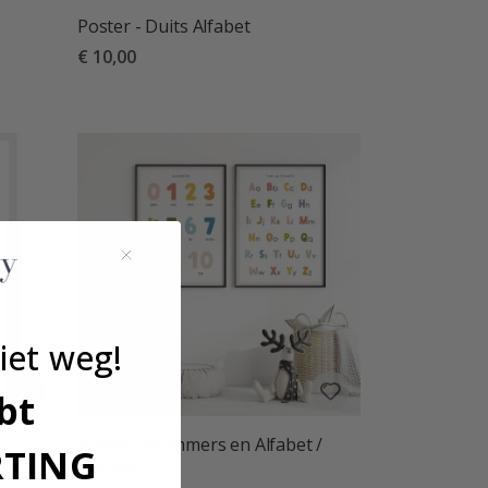
Poster - Duits Alfabet
€ 10,00
iet weg!
bt
Poster - Nummers en Alfabet /
RTING
Set van 2