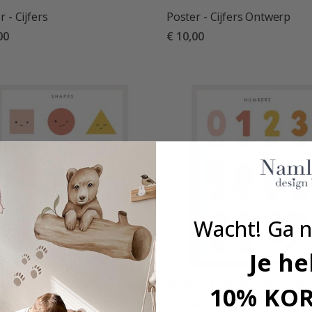
r - Cijfers
Poster - Cijfers Ontwerp
00
€ 10,00
deling:
uit 5 sterren
Wacht! Ga n
Je he
r - Lachende Vormen
Poster - Nummers Educatief
10% KO
00
€ 10,00