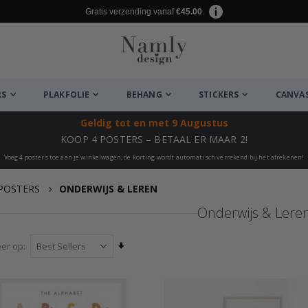
Gratis verzending vanaf
€45.00
.
RS
PLAKFOLIE
BEHANG
STICKERS
CANVA
Geldig tot
en met 9 Augustus
KOOP 4 POSTERS – BETAAL ER MAAR 2!
Voeg 4 posters toe aan je winkelwagen, de korting wordt automatisch verrekend bij het afrekenen!
POSTERS
ONDERWIJS & LEREN
Onderwijs & Lere
Van
eer op
laag
naar
hoog