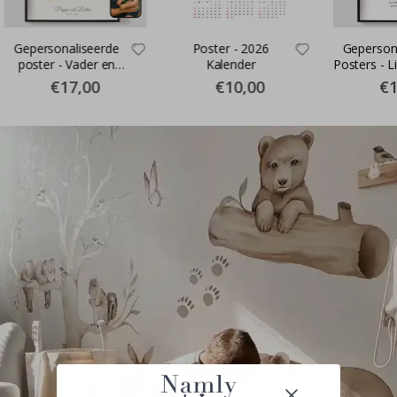
Gepersonaliseerde
Poster - 2026
Geperson
poster - Vader en
Kalender
Posters - L
kinderen aquarel – AI-
- Waar d
€17,00
€10,00
€1
poster
Be