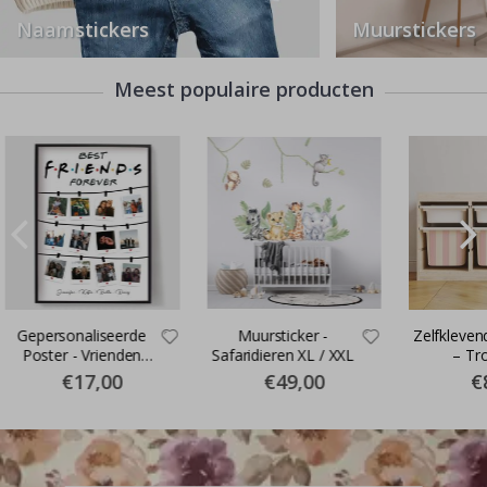
Naamstickers
Muurstickers
Meest populaire producten
Gepersonaliseerde
Muursticker -
Zelfkleven
Poster - Vrienden
Safaridieren XL / XXL
– Tr
Voor Altijd
doosstick
€17,00
€49,00
€
maat / Str
cr