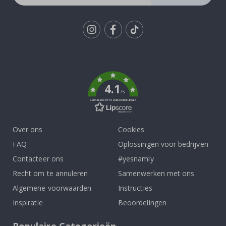
Tik
To
k
4.1
/5
GEBASEERD OP 1029 BEOORDELINGEN
Over ons
Cookies
FAQ
Oplossingen voor bedrijven
Contacteer ons
#yesnamly
Recht om te annuleren
Samenwerken met ons
Algemene voorwaarden
Instructies
Inspiratie
Beoordelingen
Populaire Categorieën