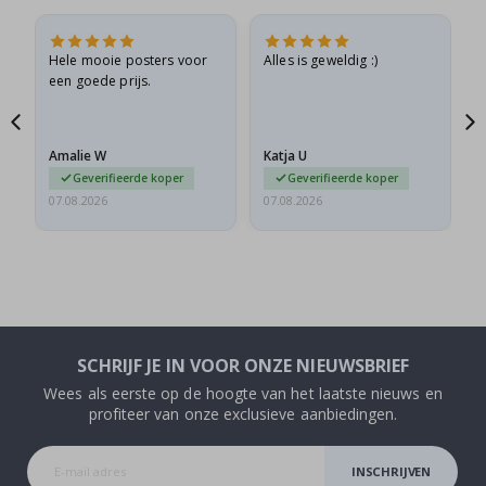
Hele mooie posters voor
Alles is geweldig :)
S
een goede prijs.
p
Amalie W
Katja U
G
Geverifieerde koper
Geverifieerde koper
07.08.2026
07.08.2026
0
SCHRIJF JE IN VOOR ONZE NIEUWSBRIEF
Wees als eerste op de hoogte van het laatste nieuws en
profiteer van onze exclusieve aanbiedingen.
INSCHRIJVEN