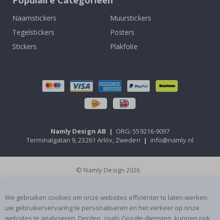
Naamstickers
Muurstickers
Tegelstickers
Posters
Stickers
Plakfolie
Namly Design AB
|
ORG: 559216-9097
Terminalgatan 9, 23261 Arlöv, Zweden
|
info@namly.nl
© Namly Design 2026
We gebruiken cookies om onze websites efficiënter te laten werken,
uw gebruikerservaring te personaliseren en het verkeer op onze
websites te analyseren. Derden, zoals Google-diensten, kunnen ook