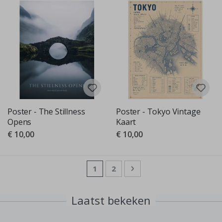
Poster - The Stillness
Poster - Tokyo Vintage
Opens
Kaart
€ 10,00
€ 10,00
Pagina
U lees momenteel pagina
Pagina
Pagina
Volgende
1
2
Laatst bekeken