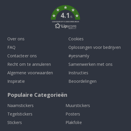
k
4.1
/5
GEBASEERD OP 1020 BEOORDELINGEN
Over ons
Cookies
FAQ
Oplossingen voor bedrijven
Contacteer ons
#yesnamly
Recht om te annuleren
Samenwerken met ons
Algemene voorwaarden
Instructies
Inspiratie
Beoordelingen
Populaire Categorieën
Naamstickers
Muurstickers
Tegelstickers
Posters
Stickers
Plakfolie