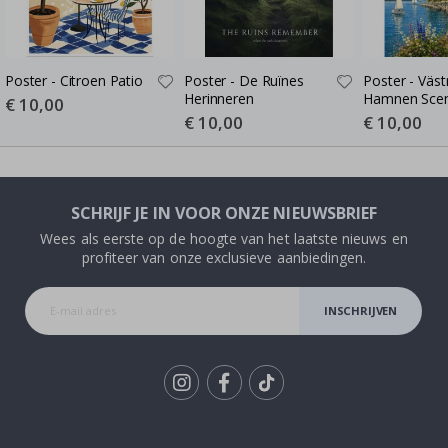
Poster - Citroen Patio
Poster - De Ruïnes
Poster - Väst
Herinneren
Hamnen Sce
Special
€ 10,00
Price
Special
€ 10,00
Special
€ 10,00
Price
Price
SCHRIJF JE IN VOOR ONZE NIEUWSBRIEF
Wees als eerste op de hoogte van het laatste nieuws en
profiteer van onze exclusieve aanbiedingen.
INSCHRIJVEN
Tik
To