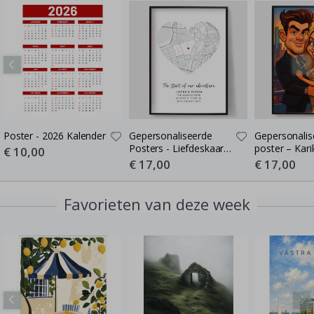
Poster - 2026 Kalender
Gepersonaliseerde
Gepersonalis
Posters - Liefdeskaart -
poster – Kari
Special
€ 10,00
Price
Waar de Liefde Begon
Cartoon-stijl 
Special
€ 17,00
Special
€ 17,00
Price
Price
poster
Favorieten van deze week