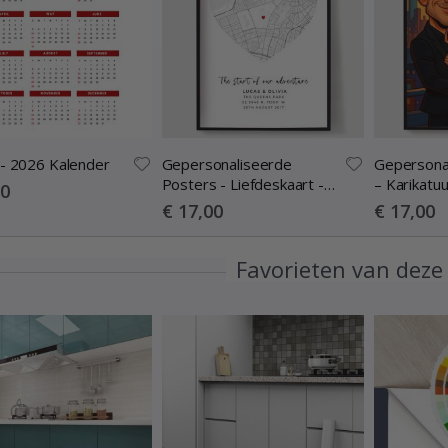
 - 2026 Kalender
Gepersonaliseerde
Gepersona
Posters - Liefdeskaart -
– Karikatuu
00
Waar de Liefde Begon
– AI-poste
Special
Special
€ 17,00
€ 17,00
Price
Price
Favorieten van deze