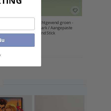
RTING
Plakfolie - Lichtgevend groen -
l en
Glow in the dark / Aangepaste
maat / Peel and Stick
Nu
€ 29,00
t
n