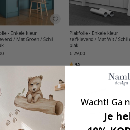
olie - Enkele kleur
Plakfolie - Enkele kleur
levend / Mat Groen / Schil
zelfklevend / Mat Wit / Schil
ak
plak
00
€ 29,00
deling:
uit 5 sterren
Beoordeling:
uit 5 sterren
4.5
Wacht! Ga n
Je he