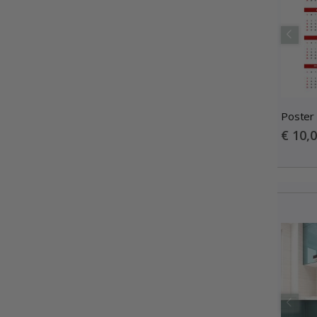
Poster
Special
€ 10,
Price