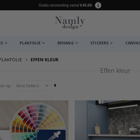
Gratis verzending vanaf
€45.00
.
RS
PLAKFOLIE
BEHANG
STICKERS
CANVA
PLAKFOLIE
EFFEN KLEUR
Effen kleur
Van
eer op
laag
naar
hoog
sorteren