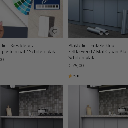
lie - Kies kleur /
Plakfolie - Enkele kleur
paste maat / Schil en plak
zelfklevend / Mat Cyaan Bla
Schil en plak
00
€ 29,00
deling:
uit 5 sterren
Beoordeling:
uit 5 sterren
5.0