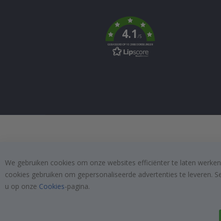
Tik
To
k
4.1
/5
GEBASEERD OP 1029 BEOORDELINGEN
We gebruiken cookies om onze websites efficiënter te laten werken
cookies gebruiken om gepersonaliseerde advertenties te leveren. S
u op onze
Cookies
-pagina.