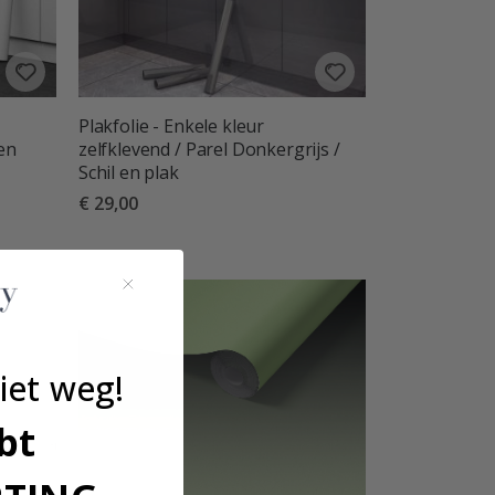
Plakfolie - Enkele kleur
 en
zelfklevend / Parel Donkergrijs /
Schil en plak
€ 29,00
iet weg!
bt