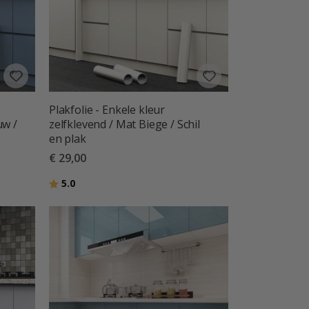
Plakfolie - Enkele kleur
uw /
zelfklevend / Mat Biege / Schil
en plak
€ 29,00
Beoordeling:
uit 5 sterren
5.0