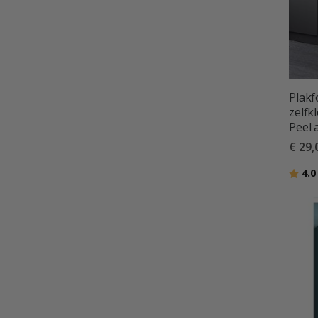
Plakf
zelfk
Peel 
€ 29,
Beoor
4.0