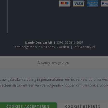
Namly Design AB
|
ORG: 559216-9097
Terminalgatan 9, 23261 Arlöv, Zweden
|
info@namly.nl
© Namly Design 2026
, uw gebruikerservaring te personaliseren en het verkeer op onze we
electeer alstublieft een van de volgende knoppen om uw cookie-voorke
COOKIES ACCEPTEREN
COOKIES BEHEREN