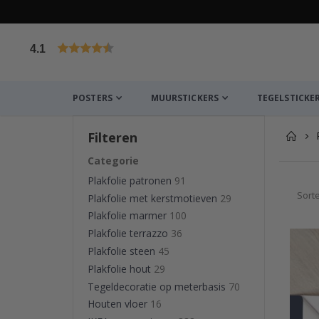
4.1
Gebaseerd op 1029 beoordelingen
POSTERS
MUURSTICKERS
TEGELSTICKE
Filteren
Categorie
Plakfolie patronen
91
Sort
Plakfolie met kerstmotieven
29
Plakfolie marmer
100
Plakfolie terrazzo
36
Plakfolie steen
45
Plakfolie hout
29
Tegeldecoratie op meterbasis
70
Houten vloer
16