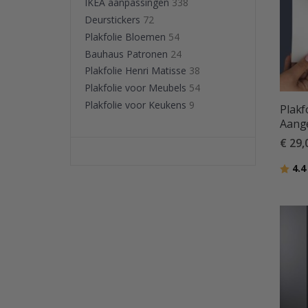
IKEA aanpassingen
338
Deurstickers
72
Plakfolie Bloemen
54
Bauhaus Patronen
24
Plakfolie Henri Matisse
38
Plakfolie voor Meubels
54
Plakfolie voor Keukens
9
Plakfo
Aange
€ 29,
Beoor
4.4