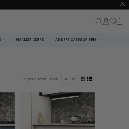
produ
0
winkel
S
NAAMSTICKERS
ANDERE CATEGORIEËN
12
producten
Toon
Tonen
Foto-
Lijst
tabel
als