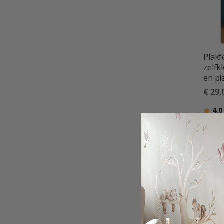
Plakf
zelfk
en pl
€ 29,
Beoor
4.0