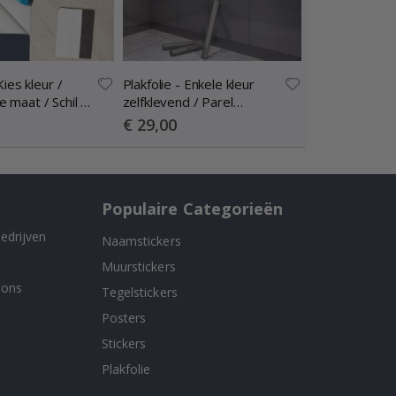
Kies kleur /
Plakfolie - Enkele kleur
Plakfolie - Enk
 maat / Schil en
zelfklevend / Parel
zelfklevend /
Donkergrijs / Schil en plak
Grijs / Peel an
Special
Special
€ 29,00
€ 29,00
Price
Price
Populaire Categorieën
edrijven
Naamstickers
Muurstickers
 ons
Tegelstickers
Posters
Stickers
Plakfolie