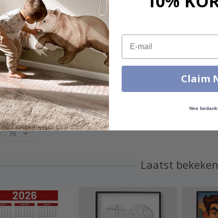
10% KO
Email
olie - Enkele kleur
Plakfolie - Enkele kleur
levend / Parel Groen / Schil
zelfklevend / Parel Wit / Schi
ak
plak
Claim 
00
€ 29,00
Beoordeling:
uit 5 sterren
5.0
Nee bedank
Laatst bekeke