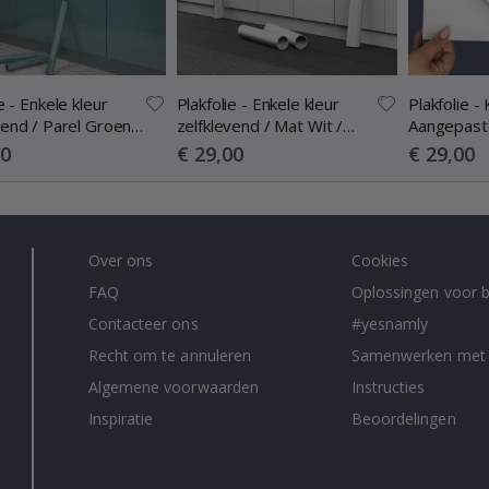
e - Enkele kleur
Plakfolie - Enkele kleur
Plakfolie - 
vend / Parel Groen /
zelfklevend / Mat Wit /
Aangepaste
 plak
Schil en plak
plak
Special
Special
00
€ 29,00
€ 29,00
Price
Price
Over ons
Cookies
FAQ
Oplossingen voor b
Contacteer ons
#yesnamly
Recht om te annuleren
Samenwerken met
Algemene voorwaarden
Instructies
Inspiratie
Beoordelingen