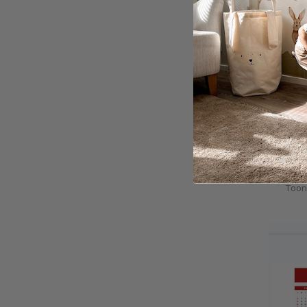
Plakf
zelfk
en pl
€ 29,
Toon