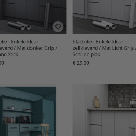
olie - Enkele kleur
Plakfolie - Enkele kleur
levend / Mat donker Grijs /
zelfklevend / Mat Licht Grijs 
and Stick
Schil en plak
00
€ 29,00
deling:
uit 5 sterren