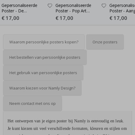
Gepersonaliseerde
Gepersonaliseerde
Gepersonalis
Poster - De
Poster - Pop Art
Poster - Aan
Klauwkoning - AI
Portret - AI Poster
Gitaar Songt
Special
€ 17,00
Special
€ 17,00
Special
€ 17,00
Price
Price
Price
Poster
Waarom persoonlijke posters kopen?
Onze posters
Het bestellen van persoonlijke posters
Het gebruik van persoonlijke posters
Waarom kiezen voor Namly Design?
Neem contact met ons op
Het ontwerpen van je eigen poster bij Namly is eenvoudig en leuk.
Je kunt kiezen uit veel verschillende formaten, kleuren en stijlen om