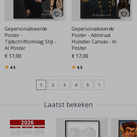
Gepersonaliseerde
Gepersonaliseerde
Poster -
Poster - Admiraal
Tijdschriftomslag Stijl -
Huisdier Canvas - AI
AI Poster
Poster
€ 17,00
€ 17,00
Beoordeling:
uit 5 sterren
Beoordeling:
uit 5 sterren
4.5
4.5
Pagina
U lees momenteel pagina
Pagina
Pagina
Pagina
Pagina
Pagina
Volgende
1
2
3
4
5
Laatst bekeken