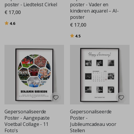
poster - Liedtekst Cirkel
poster - Vader en
kinderen aquarel – AI-
€ 17,00
poster
Beoordeling:
uit 5 sterren
4.6
€ 17,00
Beoordeling:
uit 5 sterren
4.5
Gepersonaliseerde
Gepersonaliseerde
Poster - Aangepaste
Poster -
Voetbal Collage - 11
Jubileumcadeau voor
Foto's
Stellen