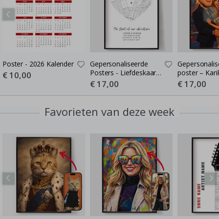
Poster - 2026 Kalender
Gepersonaliseerde
Gepersonalis
Posters - Liefdeskaart -
poster – Kari
Special
€ 10,00
Price
Waar de Liefde Begon
Cartoon-stijl 
Special
€ 17,00
Special
€ 17,00
Price
Price
poster
Favorieten van deze week