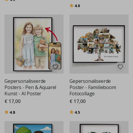
Beoordeling:
uit 5 sterren
4.0
Gepersonaliseerde
Gepersonaliseerde
Posters - Pen & Aquarel
Poster - Familieboom
Kunst - AI Poster
Fotocollage
€ 17,00
€ 17,00
Beoordeling:
uit 5 sterren
Beoordeling:
uit 5 sterren
4.8
4.5