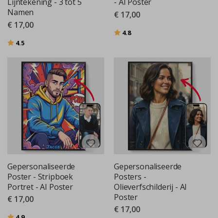
Lijntekening - 3 tot 5
- AI Poster
Namen
€ 17,00
€ 17,00
Beoordeling:
uit 5 sterren
4.8
Beoordeling:
uit 5 sterren
4.5
Gepersonaliseerde
Gepersonaliseerde
Poster - Stripboek
Posters -
Portret - AI Poster
Olieverfschilderij - AI
Poster
€ 17,00
€ 17,00
Beoordeling:
uit 5 sterren
4.9