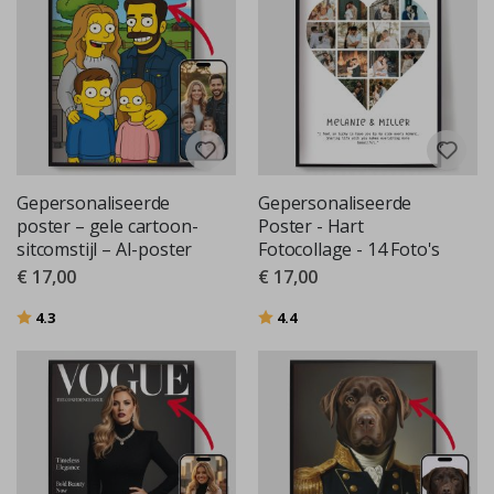
Gepersonaliseerde
Gepersonaliseerde
poster – gele cartoon-
Poster - Hart
sitcomstijl – AI-poster
Fotocollage - 14 Foto's
€ 17,00
€ 17,00
Beoordeling:
uit 5 sterren
Beoordeling:
uit 5 sterren
4.3
4.4