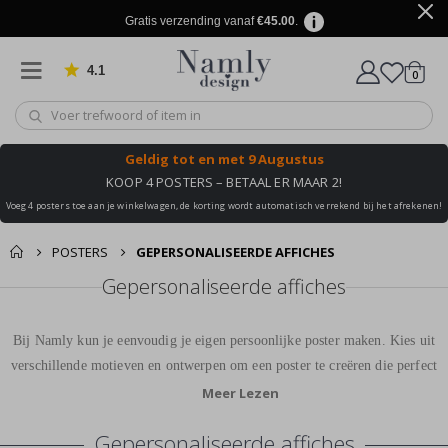
Gratis verzending vanaf
€45.00
.
4.1
produ
0
Gebaseerd op 1029 beoordelingen
winkel
Geldig tot
en met 9 Augustus
KOOP 4 POSTERS – BETAAL ER MAAR 2!
Voeg 4 posters toe aan je winkelwagen, de korting wordt automatisch verrekend bij het afrekenen!
POSTERS
GEPERSONALISEERDE AFFICHES
Gepersonaliseerde affiches
Bij Namly kun je eenvoudig je eigen persoonlijke poster maken. Kies uit
verschillende motieven en ontwerpen om een poster te creëren die perfect
bij jou en je huis past. Onze persoonlijke posters worden gedrukt op
Meer Lezen
hoogwaardig papier en zullen vele jaren een prachtige decoratie in je huis
Gepersonaliseerde affiches
vormen.