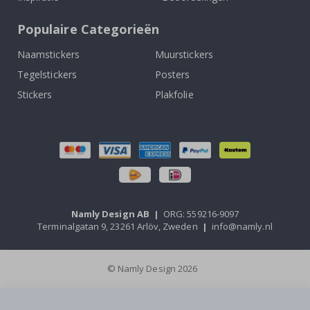
Populaire Categorieën
Naamstickers
Muurstickers
Tegelstickers
Posters
Stickers
Plakfolie
Namly Design AB
|
ORG: 559216-9097
Terminalgatan 9, 23261 Arlöv, Zweden
|
info@namly.nl
© Namly Design 2026