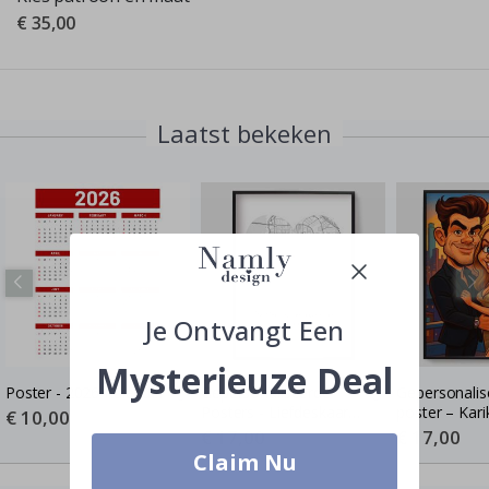
€ 35,00
Laatst bekeken
Je Ontvangt Een
Mysterieuze Deal
Poster - 2026 Kalender
Gepersonaliseerde
Gepersonalis
Posters - Liefdeskaart -
poster – Kari
Special
€ 10,00
Price
Waar de Liefde Begon
Cartoon-stijl 
Special
€ 17,00
Special
€ 17,00
Price
Price
poster
Claim Nu