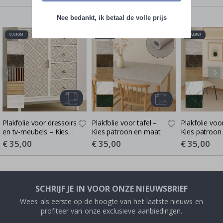
Favorieten van deze week
Nee bedankt, ik betaal de volle prijs
Plakfolie voor dressoirs
Plakfolie voor tafel –
Plakfolie voo
en tv-meubels – Kies
Kies patroon en maat
Kies patroon
patroon en maat
Special
€ 35,00
Special
€ 35,00
Special
€ 35,00
Price
Price
Price
SCHRIJF JE IN VOOR ONZE NIEUWSBRIEF
Wees als eerste op de hoogte van het laatste nieuws en
profiteer van onze exclusieve aanbiedingen.