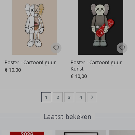
Poster - Cartoonfiguur
Poster - Cartoonfiguur
Kunst
€ 10,00
€ 10,00
Pagina
U lees momenteel pagina
Pagina
Pagina
Pagina
Pagina
Volgende
1
2
3
4
Laatst bekeken