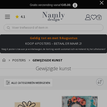
Gratis verzending vanaf
€45.00
.
4.1
produ
0
Gebaseerd op 1032 beoordelingen
winkel
Geldig tot
en met 9 Augustus
KOOP 4 POSTERS – BETAAL ER MAAR 2!
Voeg 4 posters toe aan je winkelwagen, de korting wordt automatisch verrekend bij het afrekenen!
POSTERS
GEWIJZIGDE KUNST
Gewijzigde kunst
ALLE CATEGORIEËN WEERGEVEN