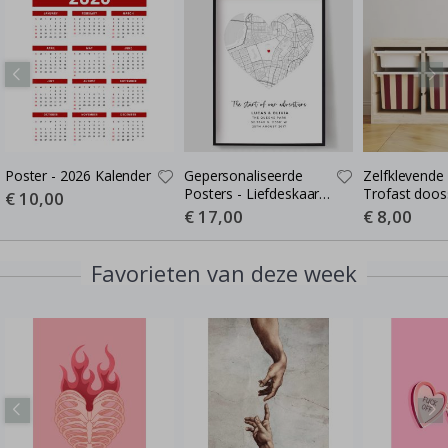
Poster - 2026 Kalender
Gepersonaliseerde
Zelfklevende 
Posters - Liefdeskaart -
Trofast dooss
Special
€ 10,00
Price
Waar de Liefde Begon
Kies maat / S
Special
€ 17,00
Special
€ 8,00
Price
Price
burgundy – 
Favorieten van deze week