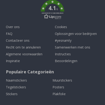
4.1
/5
GEBASEERD OP 1032 BEOORDELINGEN
Over ons
Cookies
FAQ
Oplossingen voor bedrijven
Contacteer ons
#yesnamly
Recht om te annuleren
Samenwerken met ons
Algemene voorwaarden
Instructies
Inspiratie
Beoordelingen
Populaire Categorieën
Naamstickers
Muurstickers
Tegelstickers
Posters
Stickers
Plakfolie