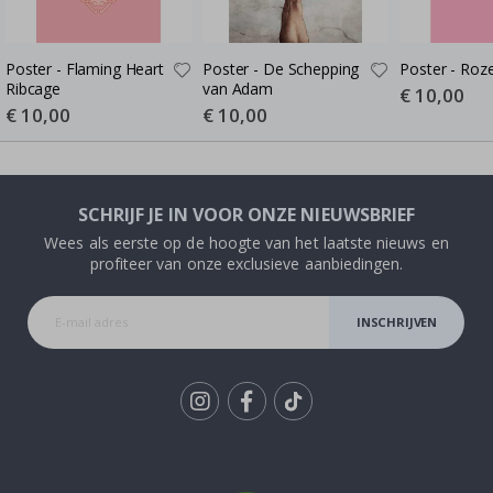
Poster - Flaming Heart
Poster - De Schepping
Poster - Roze
Ribcage
van Adam
Special
€ 10,00
Price
Special
€ 10,00
Special
€ 10,00
Price
Price
SCHRIJF JE IN VOOR ONZE NIEUWSBRIEF
Wees als eerste op de hoogte van het laatste nieuws en
profiteer van onze exclusieve aanbiedingen.
INSCHRIJVEN
Tik
To
k