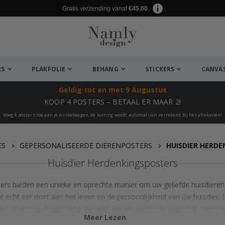
Gratis verzending vanaf
€45.00
.
RS
PLAKFOLIE
BEHANG
STICKERS
CANVA
Geldig tot
en met 9 Augustus
KOOP 4 POSTERS – BETAAL ER MAAR 2!
Voeg 4 posters toe aan je winkelwagen, de korting wordt automatisch verrekend bij het afrekenen!
ES
GEPERSONALISEERDE DIERENPOSTERS
HUISDIER HERD
Huisdier Herdenkingsposters
rs bieden een unieke en oprechte manier om uw geliefde huisdieren
t echt eer doet aan het leven en de persoonlijkheid van uw huisdier.
en prachtige toevoeging aan elke kamer. Vier en koester hun heri
Meer Lezen