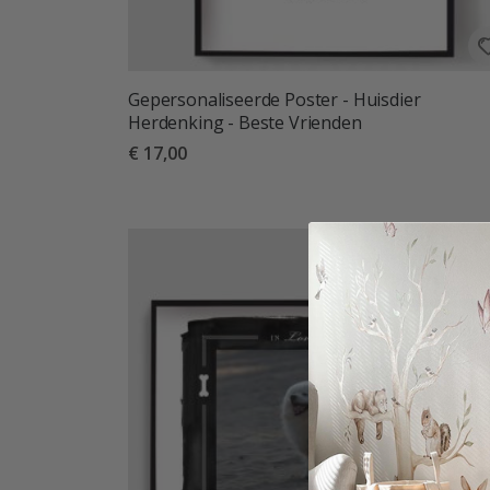
Gepersonaliseerde Poster - Huisdier
Herdenking - Beste Vrienden
€ 17,00