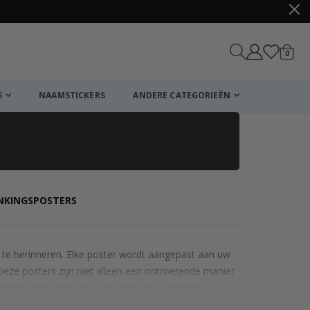
produ
0
winkel
S
NAAMSTICKERS
ANDERE CATEGORIEËN
ENKINGSPOSTERS
 te herinneren. Elke poster wordt aangepast aan uw
 Deze posters zijn niet alleen een ontroerende manier
nneringen met onze op maat gemaakte ontwerpen.