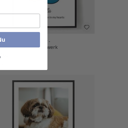
Nu
ersonaliseerde poster -
sdierensouvenir kunstwerk
7,00
t
ordeling:
uit 5 sterren
.0