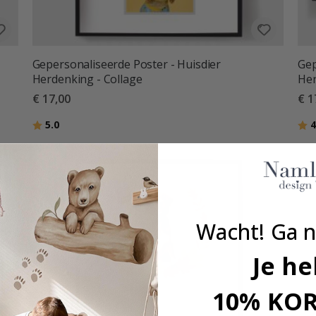
Gepersonaliseerde Poster - Huisdier
Gep
Herdenking - Collage
Her
€ 17,00
€ 1
Beoordeling:
uit 5 sterren
Beo
5.0
4
Wacht! Ga n
Je he
10% KO