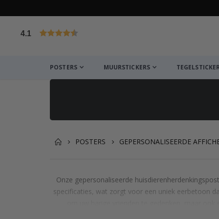
4.1
Gebaseerd op 1032 beoordelingen
POSTERS
MUURSTICKERS
TEGELSTICKE
POSTERS
GEPERSONALISEERDE AFFICH
Onze gepersonaliseerde huisdierenherdenkingsposte
specificaties, wat zorgt voor een uniek eerbetoon da
om uw harige vrienden te gedenken, maar ook e