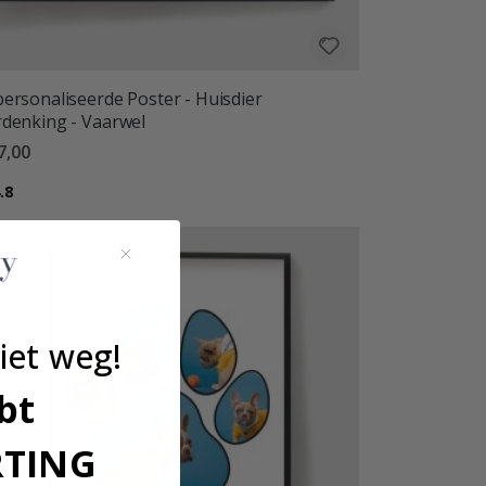
ersonaliseerde Poster - Huisdier
denking - Vaarwel
7,00
ordeling:
uit 5 sterren
.8
iet weg!
bt
RTING