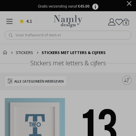
Gratis verzending vanaf
€45.00
.
4.1
produ
0
Gebaseerd op 1024 beoordelingen
winkel
STICKERS
STICKERS MET LETTERS & CIJFERS
Stickers met letters & cijfers
ALLE CATEGORIEËN WEERGEVEN