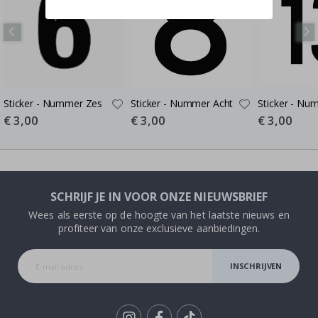
Sticker - Nummer Zes
Sticker - Nummer Acht
Sticker - Nu
Special
€ 3,00
Special
€ 3,00
Special
€ 3,00
Price
Price
Price
SCHRIJF JE IN VOOR ONZE NIEUWSBRIEF
Wees als eerste op de hoogte van het laatste nieuws en
profiteer van onze exclusieve aanbiedingen.
INSCHRIJVEN