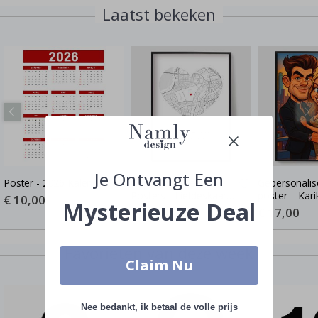
Laatst bekeken
Je Ontvangt Een
Poster - 2026 Kalender
Gepersonaliseerde
Gepersonalis
Posters - Liefdeskaart -
poster – Kari
Special
€ 10,00
Mysterieuze Deal
Price
Waar de Liefde Begon
Cartoon-stijl 
Special
€ 17,00
Special
€ 17,00
Price
Price
poster
Favorieten van deze week
Claim Nu
Nee bedankt, ik betaal de volle prijs