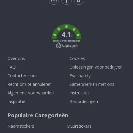
Tik
To
k
4.1
/5
GEBASEERD OP 1024 BEOORDELINGEN
Over ons
Cookies
FAQ
Oplossingen voor bedrijven
Contacteer ons
#yesnamly
Recht om te annuleren
Samenwerken met ons
Algemene voorwaarden
Instructies
Inspiratie
Beoordelingen
Populaire Categorieën
Naamstickers
Muurstickers