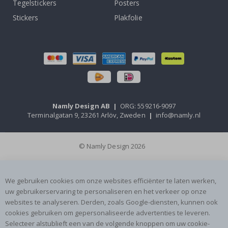
Tegelstickers
Posters
Stickers
Plakfolie
Namly Design AB
|
ORG: 559216-9097
Terminalgatan 9, 23261 Arlöv, Zweden
|
info@namly.nl
© Namly Design 2026
We gebruiken cookies om onze websites efficiënter te laten werken,
uw gebruikerservaring te personaliseren en het verkeer op onze
websites te analyseren. Derden, zoals Google-diensten, kunnen ook
cookies gebruiken om gepersonaliseerde advertenties te leveren.
Selecteer alstublieft een van de volgende knoppen om uw cookie-