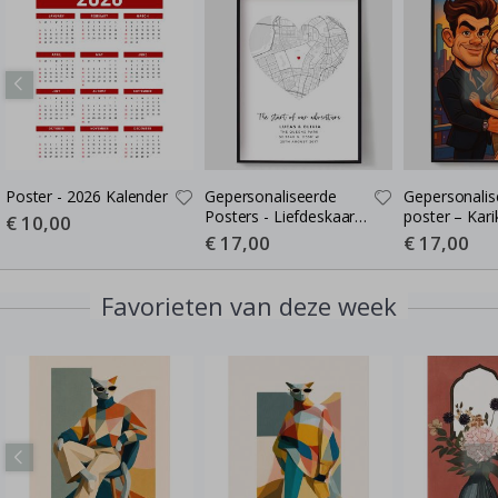
Poster - 2026 Kalender
Gepersonaliseerde
Gepersonalis
Posters - Liefdeskaart -
poster – Kari
Special
€ 10,00
Price
Waar de Liefde Begon
Cartoon-stijl 
Special
€ 17,00
Special
€ 17,00
Price
Price
poster
Favorieten van deze week