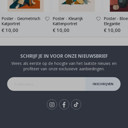
Poster - Geometrisch
Poster - Kleurrijk
Poster - Bloe
Katportret
Kattenportret
Elegantie
Special
€ 10,00
Special
€ 10,00
Special
€ 10,00
Price
Price
Price
SCHRIJF JE IN VOOR ONZE NIEUWSBRIEF
Wees als eerste op de hoogte van het laatste nieuws en
profiteer van onze exclusieve aanbiedingen.
INSCHRIJVEN
Tik
To
k