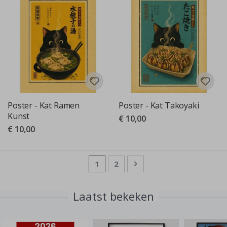
Poster - Kat Ramen
Poster - Kat Takoyaki
Kunst
€ 10,00
€ 10,00
Pagina
U lees momenteel pagina
Pagina
Pagina
Volgende
1
2
Laatst bekeken