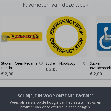
Favorieten van deze week
Sticker - Geen Reclame
Sticker - Noodstop
Sticker -
Bericht
Invalidenpar
Special
€ 2,00
Price
Special
€ 2,00
Special
€ 2,00
Price
Price
SCHRIJF JE IN VOOR ONZE NIEUWSBRIEF
Wees als eerste op de hoogte van het laatste nieuws en
profiteer van onze exclusieve aanbiedingen.