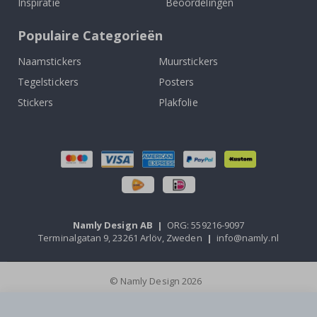
Inspiratie
Beoordelingen
Populaire Categorieën
Naamstickers
Muurstickers
Tegelstickers
Posters
Stickers
Plakfolie
Namly Design AB
|
ORG: 559216-9097
Terminalgatan 9, 23261 Arlöv, Zweden
|
info@namly.nl
© Namly Design 2026