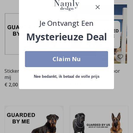
Je Ontvangt Een
Mysterieuze Deal
Claim Nu
Sticker - Bewaakt door
Sticker - Bewaakt Door
mij
Mij
Nee bedankt, ik betaal de volle prijs
€ 2,00
€ 2,00