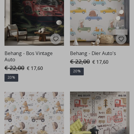
Behang - Bos Vintage
Behang - Dier Auto's
Auto
€ 22,00
Special
€ 17,60
Price
€ 22,00
Special
€ 17,60
Price
20%
20%