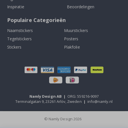
Inspiratie
Beoordelingen
Populaire Categorieën
Naamstickers
Muurstickers
Tegelstickers
Posters
Stickers
Plakfolie
Namly Design AB
|
ORG: 559216-9097
Terminalgatan 9, 23261 Arlöv, Zweden
|
info@namly.nl
© Namly Design 2026