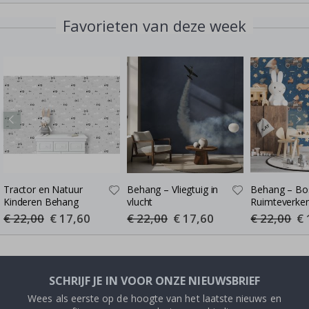
Favorieten van deze week
Tractor en Natuur
Behang – Vliegtuig in
Behang – Bo
Kinderen Behang
vlucht
Ruimteverke
€ 22,00
Special
€ 17,60
€ 22,00
Special
€ 17,60
€ 22,00
Spe
€ 
Price
Price
Pri
SCHRIJF JE IN VOOR ONZE NIEUWSBRIEF
Wees als eerste op de hoogte van het laatste nieuws en