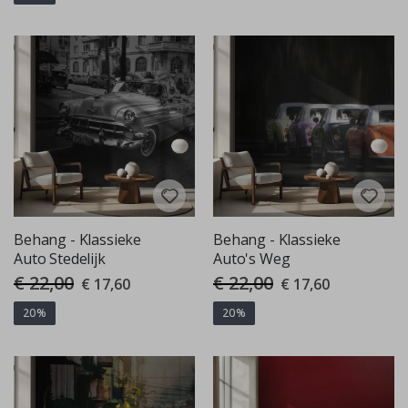
Behang - Klassieke
Behang - Klassieke
Auto Stedelijk
Auto's Weg
€ 22,00
€ 22,00
Special
Special
€ 17,60
€ 17,60
Price
Price
20%
20%