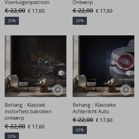
Voertuigenpatroon
Ontwerp
€ 22,00
€ 22,00
Special
Special
€ 17,60
€ 17,60
Price
Price
20%
20%
Behang - Klassiek
Behang - Klassieke
motorfiets baksteen
Achterlicht Auto
ontwerp
€ 22,00
Special
€ 17,60
Price
€ 22,00
Special
€ 17,60
Price
20%
20%