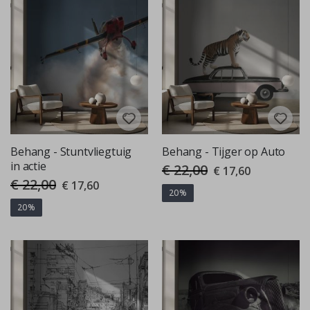
Behang - Stuntvliegtuig
Behang - Tijger op Auto
in actie
€ 22,00
Special
€ 17,60
Price
€ 22,00
Special
€ 17,60
Price
20%
20%