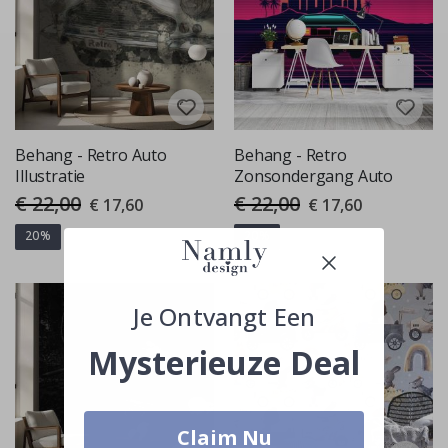
Behang - Retro Auto
Behang - Retro
Illustratie
Zonsondergang Auto
€ 22,00
€ 22,00
Special
Special
€ 17,60
€ 17,60
Price
Price
20%
20%
Je Ontvangt Een
Mysterieuze Deal
Claim Nu