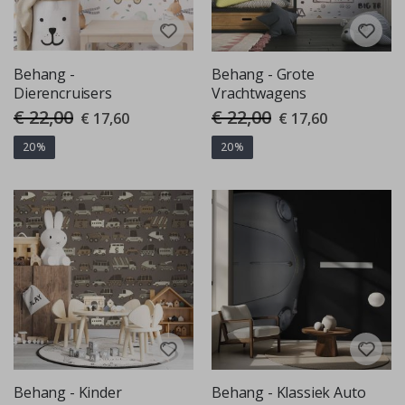
Behang -
Behang - Grote
Dierencruisers
Vrachtwagens
€ 22,00
€ 22,00
Special
Special
€ 17,60
€ 17,60
Price
Price
20%
20%
Behang - Kinder
Behang - Klassiek Auto