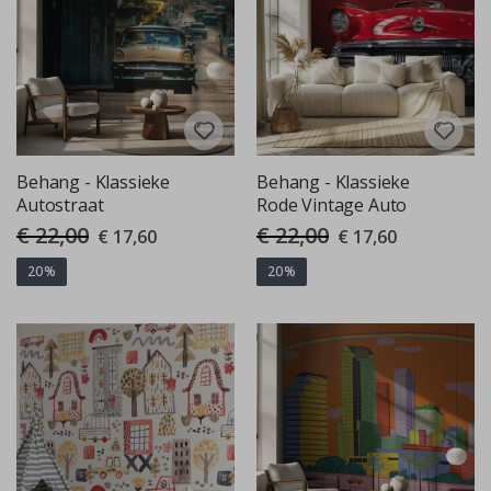
Behang - Klassieke
Behang - Klassieke
Autostraat
Rode Vintage Auto
€ 22,00
€ 22,00
Special
Special
€ 17,60
€ 17,60
Price
Price
20%
20%