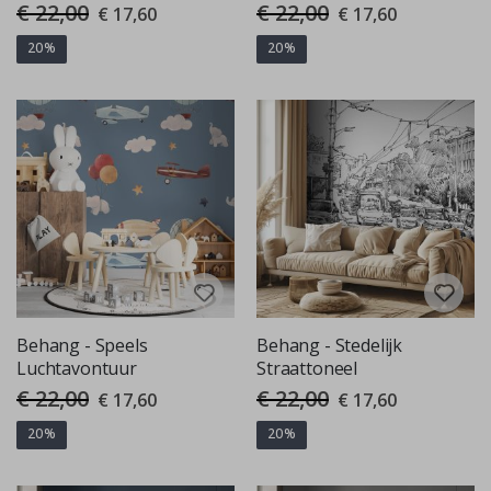
€ 22,00
€ 22,00
Special
Special
€ 17,60
€ 17,60
Price
Price
20%
20%
Behang - Speels
Behang - Stedelijk
Luchtavontuur
Straattoneel
€ 22,00
€ 22,00
Special
Special
€ 17,60
€ 17,60
Price
Price
20%
20%