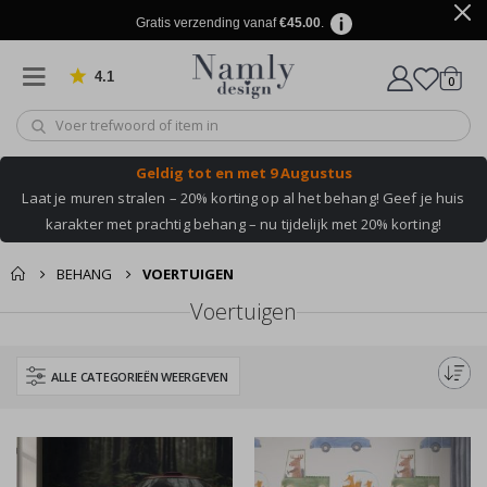
Gratis verzending vanaf
€45.00
.
4.1
produ
0
Gebaseerd op 1025 beoordelingen
winkel
Geldig tot
en met 9 Augustus
Laat je muren stralen – 20% korting op al het behang!
Geef je huis
karakter met prachtig behang – nu tijdelijk met 20% korting!
BEHANG
VOERTUIGEN
Voertuigen
ALLE CATEGORIEËN WEERGEVEN