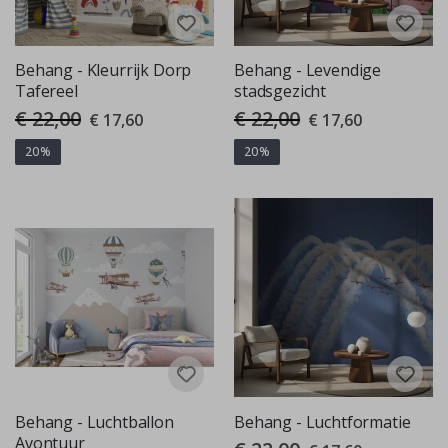
Behang - Kleurrijk Dorp
Behang - Levendige
Tafereel
stadsgezicht
€ 22,00
€ 22,00
Special
Special
€ 17,60
€ 17,60
Price
Price
20%
20%
Behang - Luchtballon
Behang - Luchtformatie
Avontuur
Special