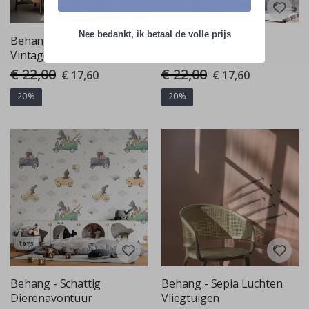
Nee bedankt, ik betaal de volle prijs
Behang - Rottige
Behang - Schattig
Vintageauto
Dieren Avontuur
€ 22,00
€ 22,00
Special
Special
€ 17,60
€ 17,60
Price
Price
20%
20%
Behang - Schattig
Behang - Sepia Luchten
Dierenavontuur
Vliegtuigen