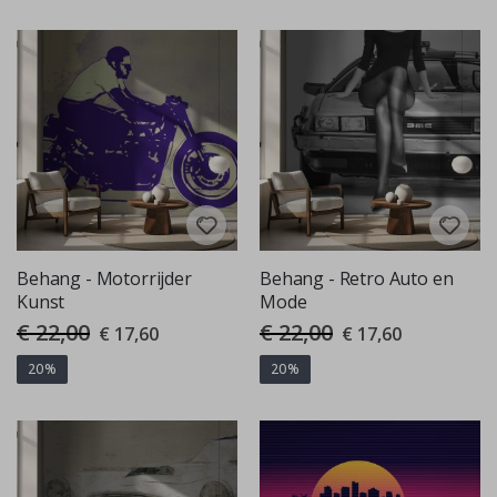
Behang - Motorrijder
Behang - Retro Auto en
Kunst
Mode
€ 22,00
€ 22,00
Special
Special
€ 17,60
€ 17,60
Price
Price
20%
20%