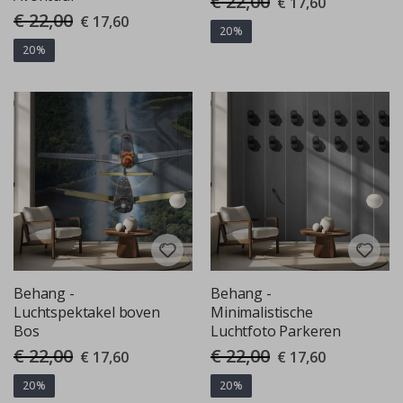
€ 22,00
€ 17,60
Price
€ 22,00
Special
€ 17,60
Price
20%
20%
Behang -
Behang -
Luchtspektakel boven
Minimalistische
Bos
Luchtfoto Parkeren
€ 22,00
€ 22,00
Special
Special
€ 17,60
€ 17,60
Price
Price
20%
20%