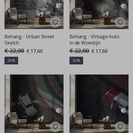
Behang - Urban Street
Behang - Vintage Auto
Sketch
in de Woestijn
€ 22,00
€ 22,00
Special
Special
€ 17,60
€ 17,60
Price
Price
20%
20%