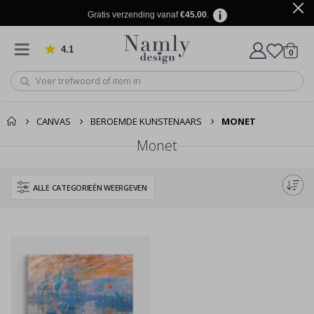
Gratis verzending vanaf
€45.00
.
4.1
produ
0
Gebaseerd op 1029 beoordelingen
winkel
CANVAS
BEROEMDE KUNSTENAARS
MONET
Monet
ALLE CATEGORIEËN WEERGEVEN