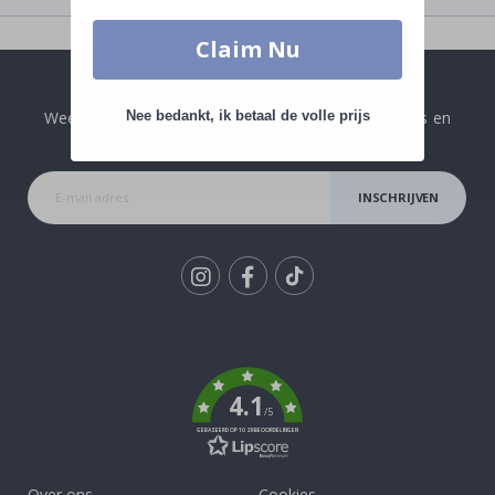
Claim Nu
SCHRIJF JE IN VOOR ONZE NIEUWSBRIEF
Wees als eerste op de hoogte van het laatste nieuws en
Nee bedankt, ik betaal de volle prijs
profiteer van onze exclusieve aanbiedingen.
INSCHRIJVEN
Tik
To
k
4.1
/5
GEBASEERD OP 1029 BEOORDELINGEN
Over ons
Cookies