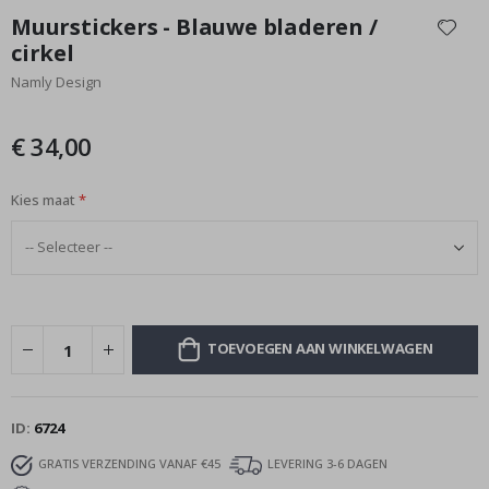
naar
Muurstickers - Blauwe bladeren /
het
cirkel
begin
Namly Design
van
de
afbeeldingen-
€ 34,00
gallerij
Kies maat
TOEVOEGEN AAN WINKELWAGEN
ID
6724
GRATIS VERZENDING VANAF €45
LEVERING 3-6 DAGEN