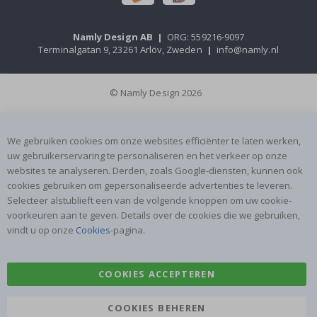
Over ons
Cookies
FAQ
Oplossingen voor bedrijven
Contacteer ons
#yesnamly
Recht om te annuleren
Samenwerken met ons
Algemene voorwaarden
Instructies
Inspiratie
Beoordelingen
Populaire Categorieën
Naamstickers
Muurstickers
Tegelstickers
Posters
Stickers
Plakfolie