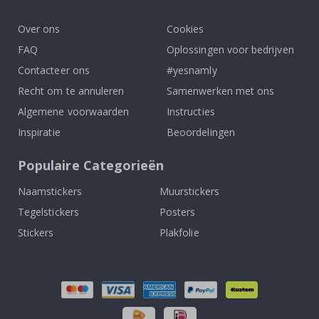
SCHRIJF JE IN VOOR ONZE NIEUWSBRIEF
Wees als eerste op de hoogte van het laatste nieuws en
profiteer van onze exclusieve aanbiedingen.
INSCHRIJVEN
Tik
To
k
4.1
/5
GEBASEERD OP 1025 BEOORDELINGEN