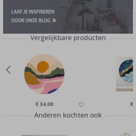
Vergelijkbare producten
Special
€ 34,00
Spe
€ 
Price
Pri
Anderen kochten ook