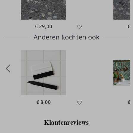
Special
€ 29,00
Spe
€ 
Price
Pri
Anderen kochten ook
Special
€ 8,00
Spe
€ 
Price
Pri
Klantenreviews