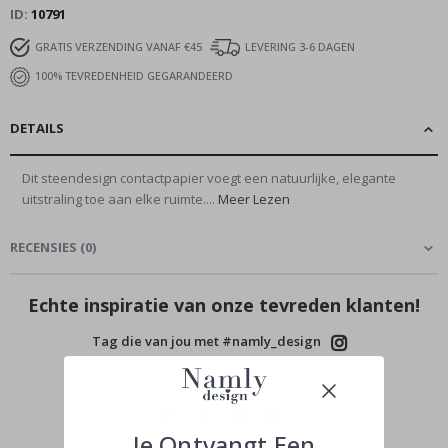
ID
10791
GRATIS VERZENDING VANAF €45
LEVERING 3-6 DAGEN
100% TEVREDENHEID GEGARANDEERD
DETAILS
Dit steendesign contactpapier voegt een natuurlijke, elegante
uitstraling toe aan elke ruimte....
Meer Lezen
RECENSIES
(
0
)
Echte inspiratie van onze tevreden klanten!
Tag die van jou met #namly_design
Je Ontvangt Een