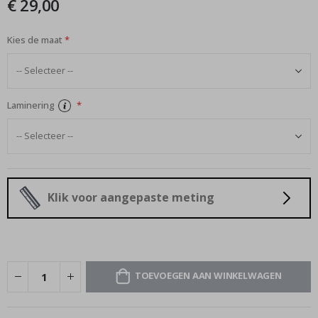
€ 29,00
afbeeldingen-
gallerij
Kies de maat
Laminering
Klik voor aangepaste meting
TOEVOEGEN AAN WINKELWAGEN