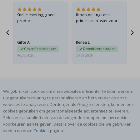
 en
Snelle levering, goed
Ik heb onlangs een
Ik 
product
prinsessenposter voor
goe
ad
mijn kleindochter
oo
d
besteld. De poster was
lev
tijdens de verzending
Gitte A
Renea L
Sa
licht…
Geverifieerde koper
Geverifieerde koper
06.08.2026
05.08.2026
05.
We gebruiken cookies om onze websites efficiënter te laten werken,
uw gebruikerservaring te personaliseren en het verkeer op onze
SCHRIJF JE IN VOOR ONZE NIEUWSBRIEF
websites te analyseren. Derden, zoals Google-diensten, kunnen ook
Wees als eerste op de hoogte van het laatste nieuws en
cookies gebruiken om gepersonaliseerde advertenties te leveren.
profiteer van onze exclusieve aanbiedingen.
Selecteer alstublieft een van de volgende knoppen om uw cookie-
voorkeuren aan te geven. Details over de cookies die we gebruiken,
vindt u op onze
Cookies
-pagina.
INSCHRIJVEN