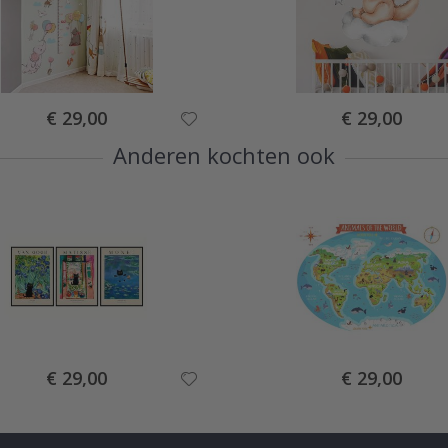
Special
Special
€ 29,00
€ 29,00
Price
Price
Anderen kochten ook
Special
Special
€ 29,00
€ 29,00
Price
Price