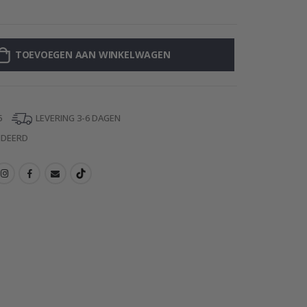
Muursticker - 
TOEVOEGEN AAN WINKELWAGEN
5
LEVERING 3-6 DAGEN
NDEERD