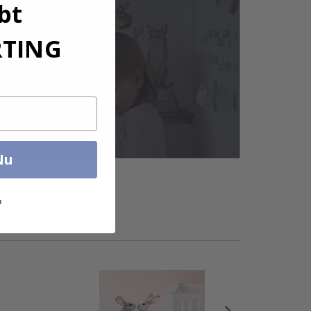
bt
RTING
Nu
t