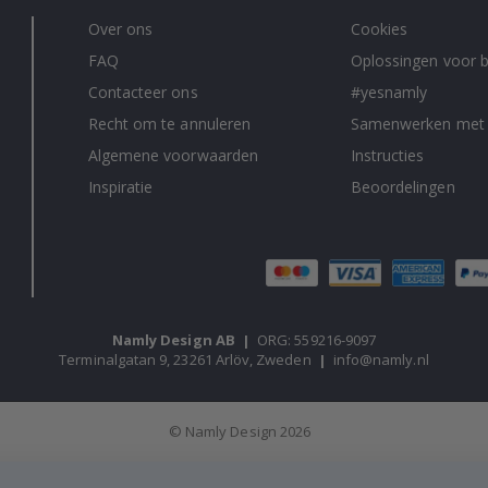
Over ons
Cookies
FAQ
Oplossingen voor b
Contacteer ons
#yesnamly
Recht om te annuleren
Samenwerken met
Algemene voorwaarden
Instructies
Inspiratie
Beoordelingen
Namly Design AB
|
ORG: 559216-9097
Terminalgatan 9, 23261 Arlöv, Zweden
|
info@namly.nl
© Namly Design 2026