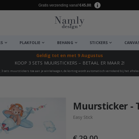
Gratis verzending vanaf
€45.00
.
RS
PLAKFOLIE
BEHANG
STICKERS
CANVA
Geldig tot
en met 9 Augustus
KOOP 3 SETS MUURSTICKERS – BETAAL ER MAAR 2!
 3 sets muurstickers toe aan je winkelwagen, de korting wordt automatisch verrekend bij het afrek
euk ✔
Muursticker -
Easy Stick
€ 29,00