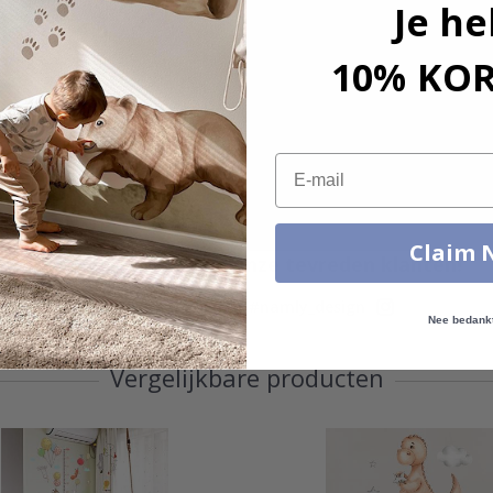
Je he
10% KO
Email
Claim 
Echte inspiratie van onze tevreden klanten!
Tag die van jou met #namly_design
Nee bedank
Vergelijkbare producten