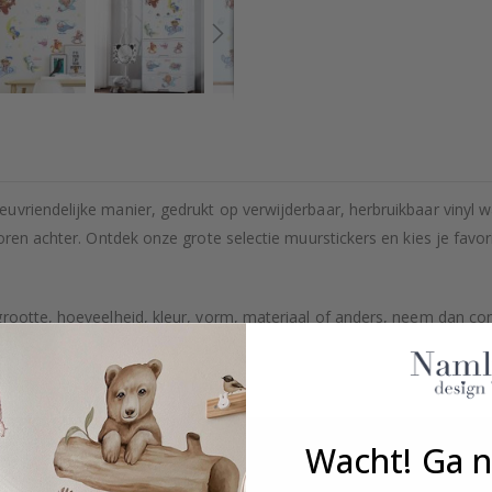
uvriendelijke manier, gedrukt op verwijderbaar, herbruikbaar vinyl 
poren achter. Ontdek onze grote selectie muurstickers en kies je fav
grootte, hoeveelheid, kleur, vorm, materiaal of anders, neem dan co
kt.
Wacht! Ga n