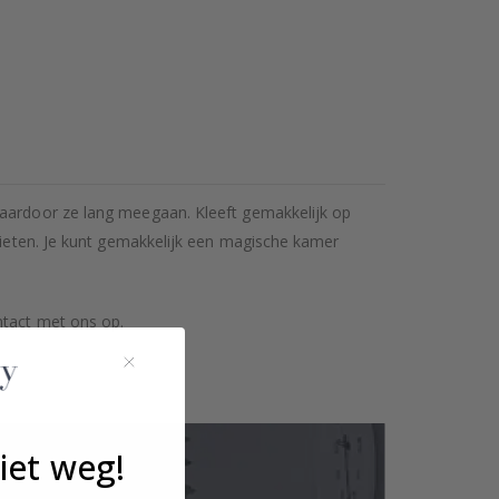
waardoor ze lang meegaan. Kleeft gemakkelijk op
orieten. Je kunt gemakkelijk een magische kamer
ntact met ons op.
iet weg!