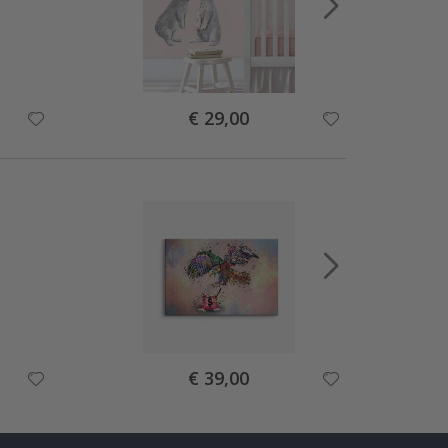
Special
€ 29,00
Price
Special
€ 39,00
Price