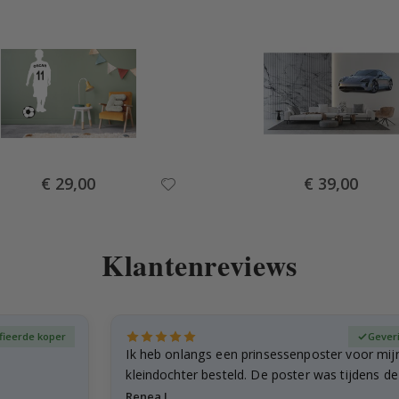
Special
Special
€ 29,00
€ 39,00
Price
Price
Klantenreviews
fieerde koper
Gever
Ik heb onlangs een prinsessenposter voor mij
kleindochter besteld. De poster was tijdens d
licht…
Renea L