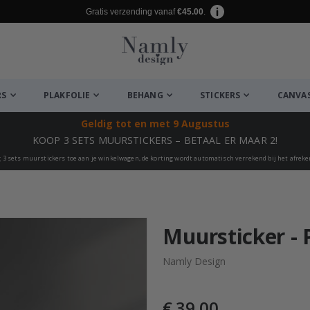
Gratis verzending vanaf
€45.00
.
RS
PLAKFOLIE
BEHANG
STICKERS
CANVA
Geldig tot
en met 9 Augustus
KOOP 3 SETS MUURSTICKERS – BETAAL ER MAAR 2!
 3 sets muurstickers toe aan je winkelwagen, de korting wordt automatisch verrekend bij het afrek
euk ✔
Muursticker - 
Namly Design
€ 39,00