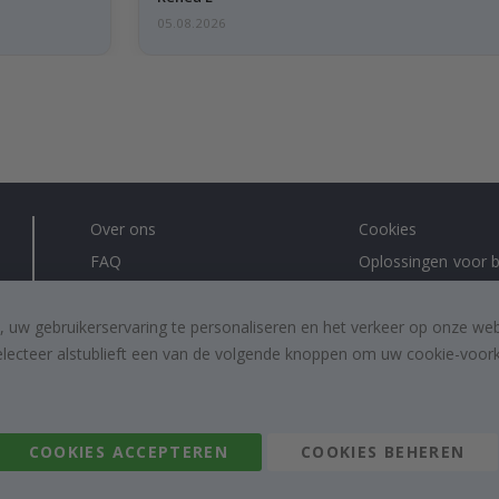
05.08.2026
Over ons
Cookies
FAQ
Oplossingen voor b
Contacteer ons
#yesnamly
Recht om te annuleren
Samenwerken met
, uw gebruikerservaring te personaliseren en het verkeer op onze we
electeer alstublieft een van de volgende knoppen om uw cookie-voorke
Algemene voorwaarden
Instructies
Inspiratie
Beoordelingen
COOKIES ACCEPTEREN
COOKIES BEHEREN