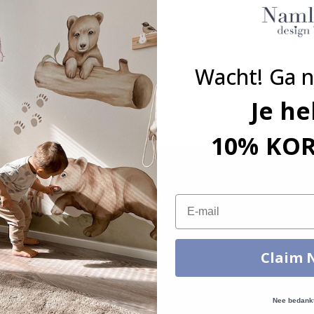
tst, b.v. glas-, wand- of meubelplaat. Stickers plakken niet op ruwe
an de monitorinstellingen kunnen de kleuren van de afdruk enigszins 
Wacht! Ga n
grootte, hoeveelheid, kleur, vorm, materiaal of anders, neem dan co
Je he
kt.
10% KO
Email
Claim 
Nee bedank