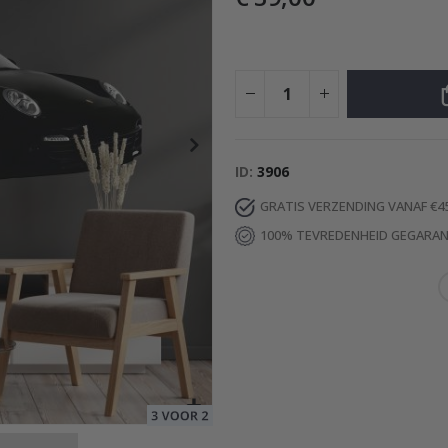
ies maat / Stripes green-cream
Special
8,00 €
Price
ID
3906
GRATIS VERZENDING VANAF €4
100% TEVREDENHEID GEGARA