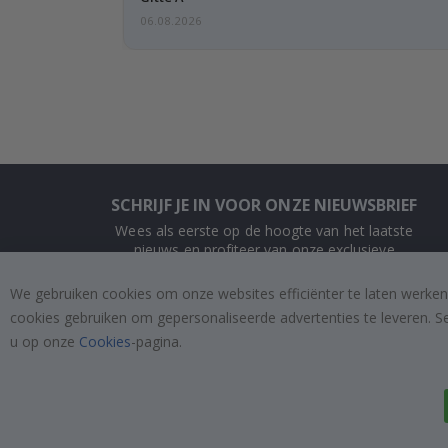
06.08.2026
SCHRIJF JE IN VOOR ONZE NIEUWSBRIEF
Wees als eerste op de hoogte van het laatste
nieuws en profiteer van onze exclusieve
aanbiedingen.
We gebruiken cookies om onze websites efficiënter te laten werken
cookies gebruiken om gepersonaliseerde advertenties te leveren. S
INSCHRIJVEN
u op onze
Cookies
-pagina.
Tik
To