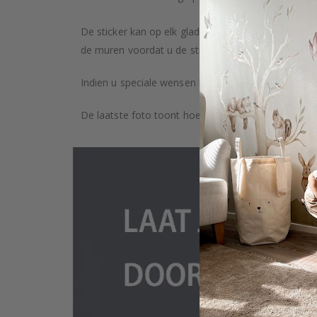
De sticker kan op elk glad oppervlak worden geplaa
de muren voordat u de stickers plakt. Afhankelijk v
Indien u speciale wensen heeft, zoals aangepaste 
De laatste foto toont hoe het product wordt verpa