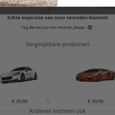
Echte inspiratie van onze tevreden klanten!
Tag die van jou met #namly_design
Vergelijkbare producten
Special
Special
€ 39,00
€ 39,00
Price
Price
Anderen kochten ook