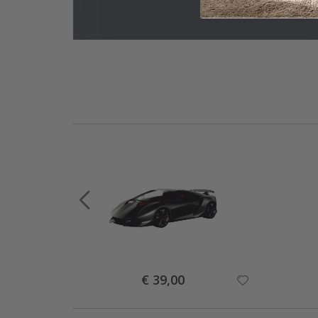
Special
€ 39,00
Price