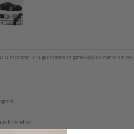
r te decoreren, er is geen betere en gemakkelijkere manier om een m
rgrond.
ruik binnenshuis.