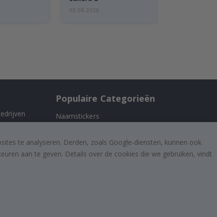
05.08.2026
Populaire Categorieën
edrijven
Naamstickers
Muurstickers
 ons
bsites te analyseren. Derden, zoals Google-diensten, kunnen ook
Tegelstickers
uren aan te geven. Details over de cookies die we gebruiken, vindt
Posters
Stickers
Plakfolie