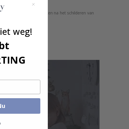
 oppervlakken. Wacht 3 weken na het schilderen van
afwijken.
iet weg!
ntact met ons op.
bt
RTING
Nu
t