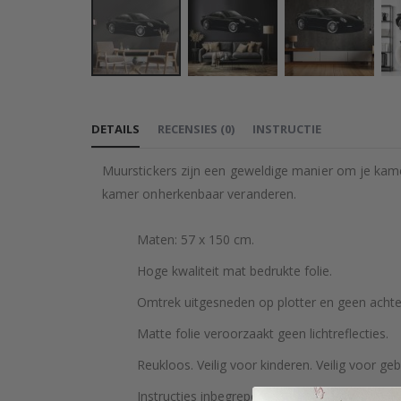
Ga
naar
DETAILS
RECENSIES
(
0
)
INSTRUCTIE
het
begin
Muurstickers zijn een geweldige manier om je kame
van
kamer onherkenbaar veranderen.
de
afbeeldingen-
Maten: 57 x 150 cm.
gallerij
Hoge kwaliteit mat bedrukte folie.
Omtrek uitgesneden op plotter en geen achte
Matte folie veroorzaakt geen lichtreflecties.
Reukloos. Veilig voor kinderen. Veilig voor geb
Instructies inbegrepen.