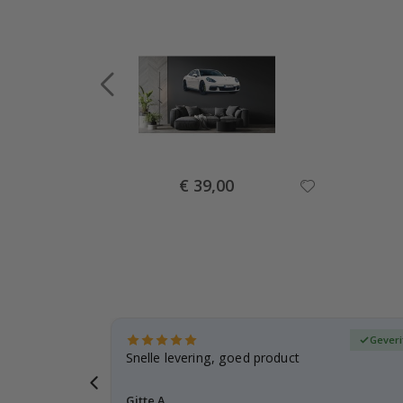
Special
€ 39,00
Price
fieerde koper
Geveri
, gezien de
Snelle levering, goed product
voren
Gitte A