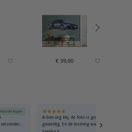
Special
€ 39,00
Price
ifieerde koper
Gever
n
Ik ben erg blij, de foto is goed gelukt en de lij
e verzending
geweldig. En de levering was snel.
Sandra G