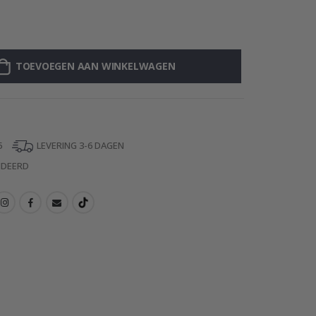
Zelfklevende st
TOEVOEGEN AAN WINKELWAGEN
5
LEVERING 3-6 DAGEN
NDEERD