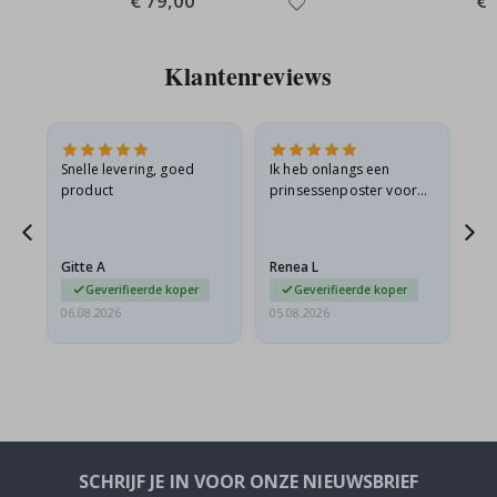
€ 79,00
€ 
Price
Pri
Klantenreviews
 en
Snelle levering, goed
Ik heb onlangs een
Ik 
product
prinsessenposter voor
goe
ad
mijn kleindochter
oo
d
besteld. De poster was
lev
tijdens de verzending
Gitte A
Renea L
Sa
licht…
Geverifieerde koper
Geverifieerde koper
06.08.2026
05.08.2026
05.
SCHRIJF JE IN VOOR ONZE NIEUWSBRIEF