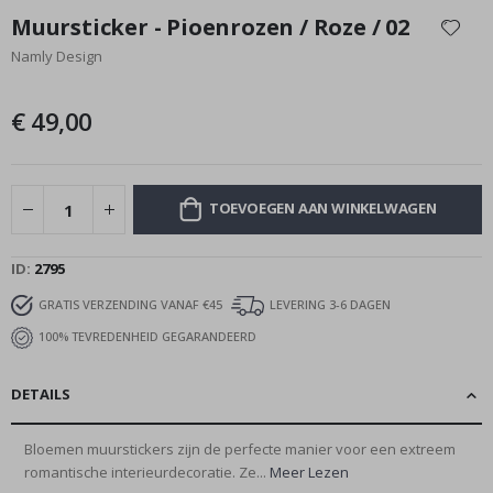
naar
Muursticker - Pioenrozen / Roze / 02
het
Namly Design
begin
van
de
€ 49,00
afbeeldingen-
gallerij
TOEVOEGEN AAN WINKELWAGEN
ID
2795
GRATIS VERZENDING VANAF €45
LEVERING 3-6 DAGEN
100% TEVREDENHEID GEGARANDEERD
DETAILS
Bloemen muurstickers zijn de perfecte manier voor een extreem
romantische interieurdecoratie. Ze...
Meer Lezen