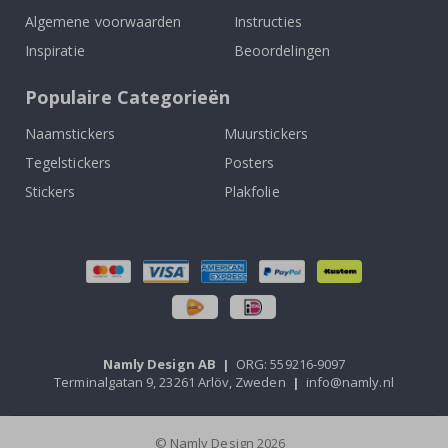
Algemene voorwaarden
Instructies
Inspiratie
Beoordelingen
Populaire Categorieën
Naamstickers
Muurstickers
Tegelstickers
Posters
Stickers
Plakfolie
Namly Design AB
|
ORG: 559216-9097
Terminalgatan 9, 23261 Arlöv, Zweden
|
info@namly.nl
© Namly Design 2026