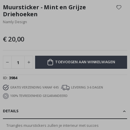
naar
Muursticker - Mint en Grijze
het
Driehoeken
begin
Namly Design
van
de
afbeeldingen-
€ 20,00
gallerij
TOEVOEGEN AAN WINKELWAGEN
ID
3984
GRATIS VERZENDING VANAF €45
LEVERING 3-6 DAGEN
100% TEVREDENHEID GEGARANDEERD
DETAILS
Triangles muurstickers zullen je interieur met succes