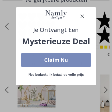
Je Ontvangt Een
Mysterieuze Deal
Special
€ 29,00
Spe
€ 
Price
Pri
Claim Nu
Anderen kochten ook
Nee bedankt, ik betaal de volle prijs