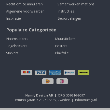
Recht om te annuleren
Samenwerken met ons
Algemene voorwaarden
Instructies
Inspiratie
Beoordelingen
Populaire Categorieën
Naamstickers
Muurstickers
Tegelstickers
Posters
Stickers
Plakfolie
Namly Design AB
|
ORG: 559216-9097
Terminalgatan 9, 23261 Arlöv, Zweden
|
info@namly.nl