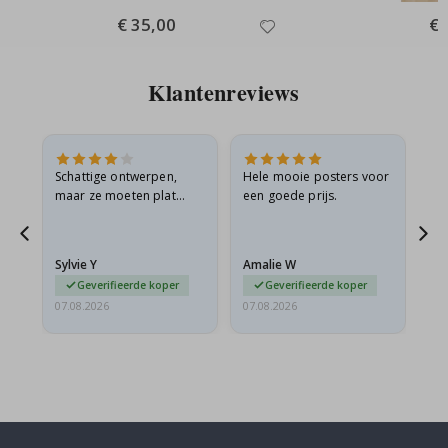
Special
€ 35,00
Spe
€ 
Price
Pri
Klantenreviews
Schattige ontwerpen,
Hele mooie posters voor
All
maar ze moeten plat
een goede prijs.
verzonden worden in een
s
stevige envelop. Omdat
ze opgerold en een
Sylvie Y
Amalie W
Ka
beetje…
Geverifieerde koper
Geverifieerde koper
07.08.2026
07.08.2026
07.