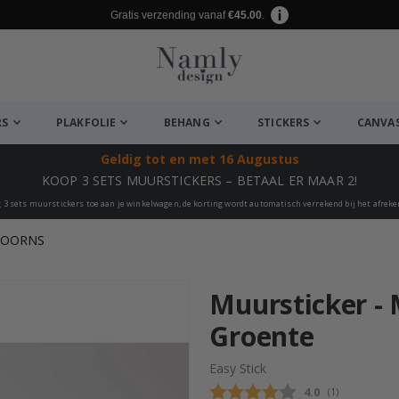
Gratis verzending vanaf
€45.00
.
RS
PLAKFOLIE
BEHANG
STICKERS
CANVA
Geldig tot
en met 16 Augustus
KOOP 3 SETS MUURSTICKERS – BETAAL ER MAAR 2!
 3 sets muurstickers toe aan je winkelwagen, de korting wordt automatisch verrekend bij het afrek
HOORNS
euk ✔
Muursticker -
Groente
Easy Stick
Gemiddelde beo
4.0
(
aantal stemme
1
)