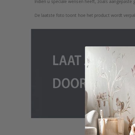
Indien u speciale wensen heeft, zoals aangepaste 
De laatste foto toont hoe het product wordt verpa