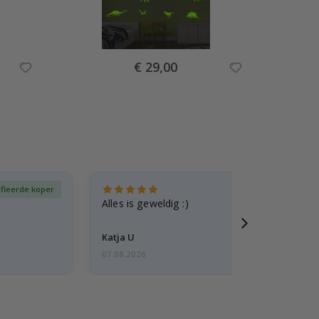
Special
€ 29,00
Price
ifieerde koper
Gever
Alles is geweldig :)
Katja U
07.08.2026