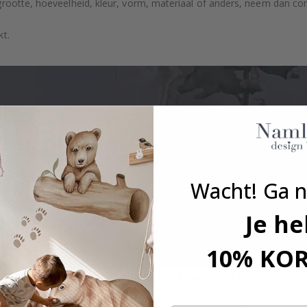
grootte, hoeveelheid, kleur, vorm, materiaal of anders, neem dan co
kt.
Wacht! Ga n
Je he
10% KO
Echte inspiratie van onze tevreden klanten!
Tag die van jou met #namly_design