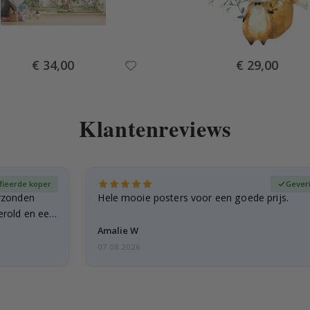
Special
Special
€ 34,00
€ 29,00
Price
Price
Klantenreviews
fieerde koper
Gever
rzonden
Hele mooie posters voor een goede prijs.
erold en een
Amalie W
07.08.2026