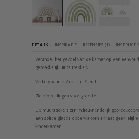
Ga
naar
DETAILS
INSPIRATIE
RECENSIES
(
1
)
INSTRUCTI
het
begin
Verander het gevoel van de kamer op een eenvoudig
van
gemakkelijk uit te trekken.
de
afbeeldingen-
Verkrijgbaar in 2 maten: S en L
gallerij
Zie afbeeldingen voor grootte
De muurstickers zijn milieuvriendelijk geproducee
aan solide gladde oppervlakken en laat geen lelijk
kinderkamer!