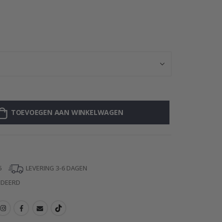
Muursticker - J
TOEVOEGEN AAN WINKELWAGEN
5
LEVERING 3-6 DAGEN
NDEERD