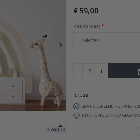
€ 59,00
Kies de maat
Special
29,00 €
Price
ID
528
GRATIS VERZENDING VANAF €4
100% TEVREDENHEID GEGARA