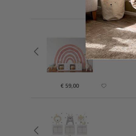
Special
€ 59,00
Price