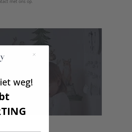
ntact met ons op.
iet weg!
bt
RTING