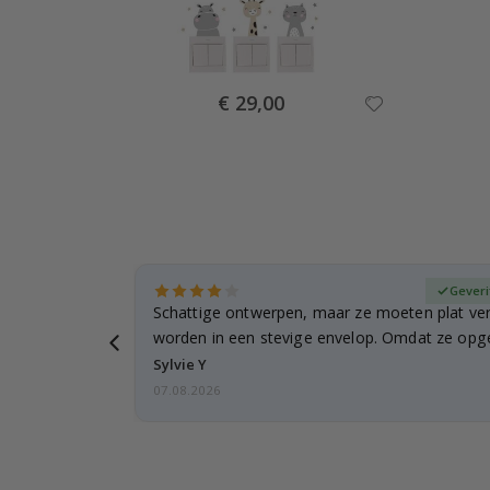
Special
€ 29,00
Price
fieerde koper
Geveri
n
Schattige ontwerpen, maar ze moeten plat ve
 verzending
worden in een stevige envelop. Omdat ze opg
beetje…
Sylvie Y
07.08.2026