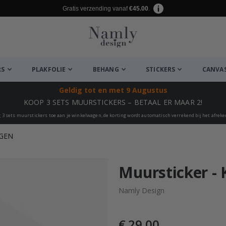
Gratis verzending vanaf
€45.00
.
RS
PLAKFOLIE
BEHANG
STICKERS
CANVA
Geldig tot
en met 9 Augustus
KOOP 3 SETS MUURSTICKERS – BETAAL ER MAAR 2!
 3 sets muurstickers toe aan je winkelwagen, de korting wordt automatisch verrekend bij het afrek
GEN
euk ✔
Muursticker - 
Namly Design
€ 29,00