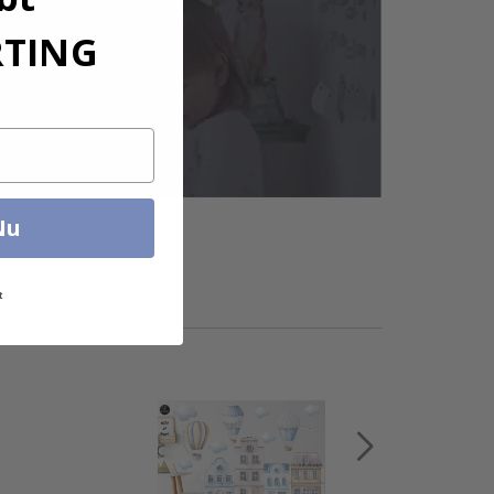
RTING
Nu
t