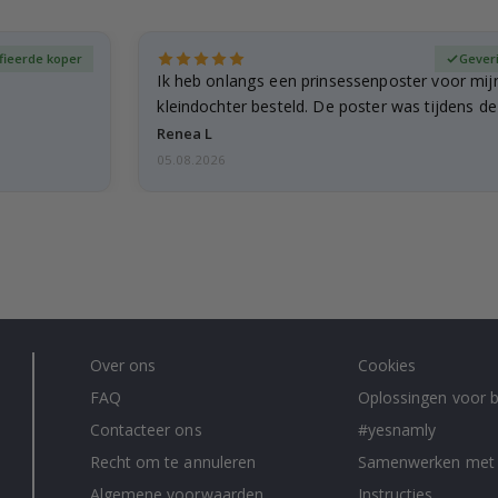
fieerde koper
Gever
Ik heb onlangs een prinsessenposter voor mij
kleindochter besteld. De poster was tijdens d
licht…
Renea L
05.08.2026
Over ons
Cookies
FAQ
Oplossingen voor b
Contacteer ons
#yesnamly
Recht om te annuleren
Samenwerken met
Algemene voorwaarden
Instructies