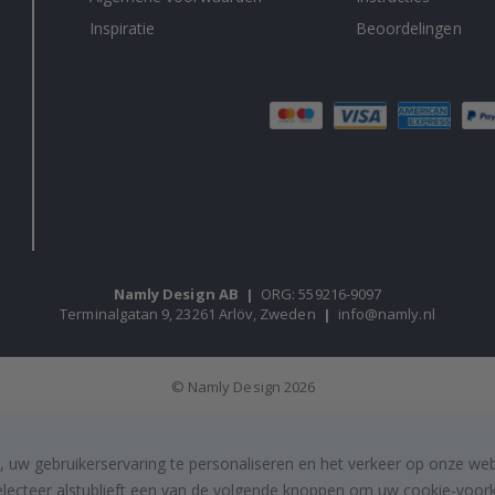
Inspiratie
Beoordelingen
Namly Design AB
|
ORG: 559216-9097
Terminalgatan 9, 23261 Arlöv, Zweden
|
info@namly.nl
© Namly Design 2026
, uw gebruikerservaring te personaliseren en het verkeer op onze we
electeer alstublieft een van de volgende knoppen om uw cookie-voorke