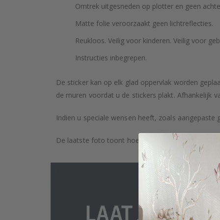
Omtrek uitgesneden op plotter en geen achte
Matte folie veroorzaakt geen lichtreflecties.
Reukloos. Veilig voor kinderen. Veilig voor geb
Instructies inbegrepen.
De sticker kan op elk glad oppervlak worden geplaa
de muren voordat u de stickers plakt. Afhankelijk v
Indien u speciale wensen heeft, zoals aangepaste 
De laatste foto toont hoe het product wordt verpa