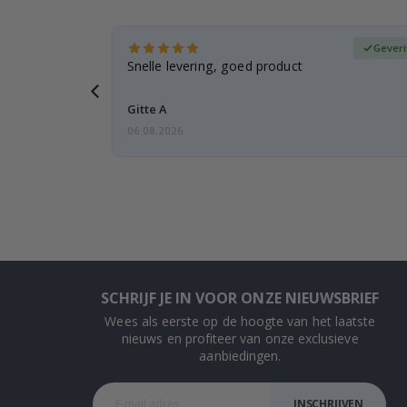
fieerde koper
Geveri
, gezien de
Snelle levering, goed product
voren
Gitte A
06.08.2026
SCHRIJF JE IN VOOR ONZE NIEUWSBRIEF
Wees als eerste op de hoogte van het laatste
nieuws en profiteer van onze exclusieve
aanbiedingen.
INSCHRIJVEN