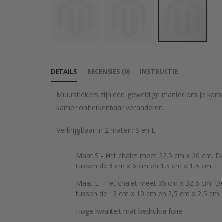
Ga
naar
DETAILS
RECENSIES
(
0
)
INSTRUCTIE
het
begin
Muurstickers zijn een geweldige manier om je kame
van
kamer onherkenbaar veranderen.
de
afbeeldingen-
Verkrijgbaar in 2 maten: S en L
gallerij
Maat S - Het chalet meet 22,5 cm x 20 cm. De
tussen de 8 cm x 6 cm en 1,5 cm x 1,5 cm.
Maat L– Het chalet meet 36 cm x 32,5 cm. De 
tussen de 13 cm x 10 cm en 2,5 cm x 2,5 cm.
Hoge kwaliteit mat bedrukte folie.