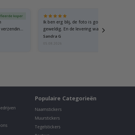
ifieerde koper
Gever
n
Ik ben erg blij, de foto is goed gelukt en de lij
e verzending
geweldig. En de levering was snel.
Sandra G
05.08.2026
Populaire Categorieën
edrijven
Naamstickers
Muurstickers
 ons
Tegelstickers