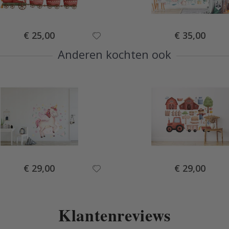
Special
Special
€ 25,00
€ 35,00
Price
Price
Anderen kochten ook
Special
Special
€ 29,00
€ 29,00
Price
Price
Klantenreviews