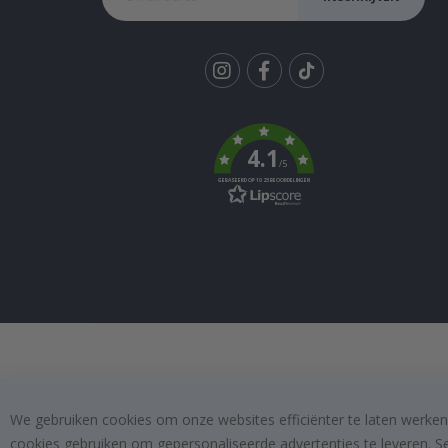
Tik
To
k
4.1
/5
GEBASEERD OP 1025 BEOORDELINGEN
We gebruiken cookies om onze websites efficiënter te laten werken
cookies gebruiken om gepersonaliseerde advertenties te leveren. S