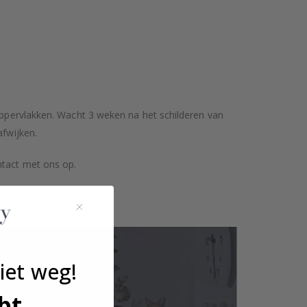
 oppervlakken. Wacht 3 weken na het schilderen van
afwijken.
ntact met ons op.
iet weg!
bt