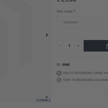
Kies maat
r de Liefde Begon
Special
17,00 €
Price
ID
3943
GRATIS VERZENDING VANAF €4
100% TEVREDENHEID GEGARA