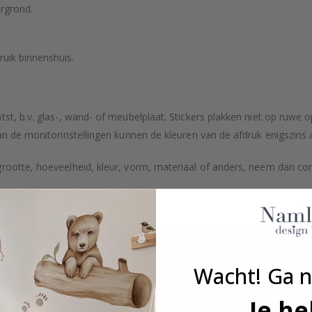
rgrond.
ruik binnenshuis.
tst, b.v. glas-, wand- of meubelplaat. Stickers plakken niet op ruwe
an de monitorinstellingen kunnen de kleuren van de afdruk enigszins 
grootte, hoeveelheid, kleur, vorm, materiaal of anders, neem dan co
kt.
Wacht! Ga n
Je he