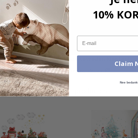
10% KO
Email
Echte inspiratie van onze tevreden klanten!
Claim 
Tag die van jou met #namly_design
Nee bedank
Vergelijkbare producten