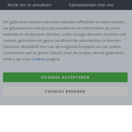
Recht om te annuleren
Samenwerken met ons
Algemene voorwaarden
Instructies
Inspiratie
Beoordelingen
We gebruiken cookies om onze websites efficiënter te laten werken,
uw gebruikerservaring te personaliseren en het verkeer op onze
websites te analyseren. Derden, zoals Google-diensten, kunnen ook
Populaire Categorieën
cookies gebruiken om gepersonaliseerde advertenties te leveren.
Naamstickers
Muurstickers
Selecteer alstublieft een van de volgende knoppen om uw cookie-
voorkeuren aan te geven. Details over de cookies die we gebruiken,
Tegelstickers
Posters
vindt u op onze
Cookies
-pagina.
Stickers
Plakfolie
COOKIES ACCEPTEREN
COOKIES BEHEREN
Namly Design AB
|
ORG: 559216-9097
Terminalgatan 9, 23261 Arlöv, Zweden
|
info@namly.nl