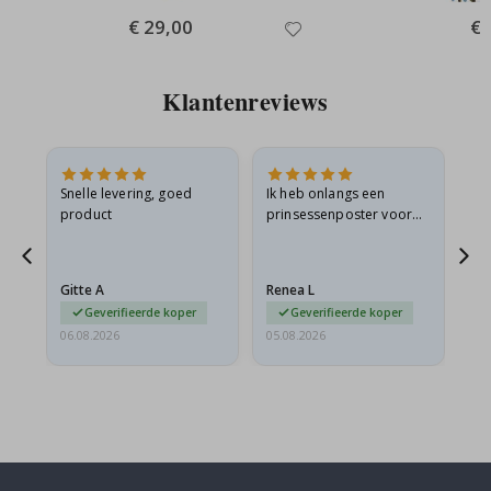
Special
€ 29,00
Spe
€ 
Price
Pri
Klantenreviews
 en
Snelle levering, goed
Ik heb onlangs een
Ik 
product
prinsessenposter voor
goe
ad
mijn kleindochter
oo
d
besteld. De poster was
lev
tijdens de verzending
Gitte A
Renea L
Sa
licht…
Geverifieerde koper
Geverifieerde koper
06.08.2026
05.08.2026
05.