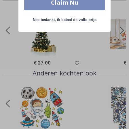
Claim Nu
Nee bedankt, ik betaal de volle prijs
Special
€ 27,00
Spe
€ 
Price
Pri
Anderen kochten ook