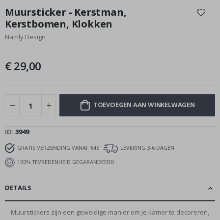
naar
Muursticker - Kerstman,
het
Kerstbomen, Klokken
begin
Namly Design
van
de
afbeeldingen-
€ 29,00
gallerij
TOEVOEGEN AAN WINKELWAGEN
ID
3949
GRATIS VERZENDING VANAF €45
LEVERING 3-6 DAGEN
100% TEVREDENHEID GEGARANDEERD
DETAILS
Muurstickers zijn een geweldige manier om je kamer te decoreren,