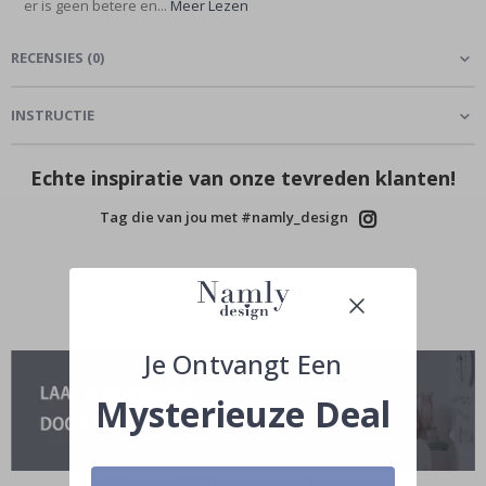
er is geen betere en...
Meer Lezen
RECENSIES
(
0
)
INSTRUCTIE
Echte inspiratie van onze tevreden klanten!
Tag die van jou met #namly_design
Je Ontvangt Een
Mysterieuze Deal
Vergelijkbare producten