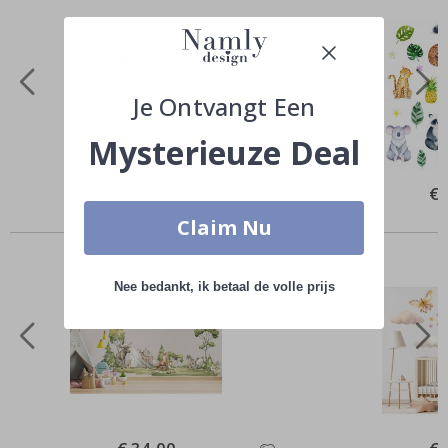
Je Ontvangt Een
Mysterieuze Deal
Special
€ 33,00
Spe
€ 
Price
Pri
Claim Nu
Anderen kochten ook
Nee bedankt, ik betaal de volle prijs
Special
Spe