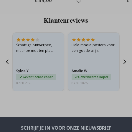
€ 34,00
€ 
Price
Pri
Klantenreviews
Schattige ontwerpen,
Hele mooie posters voor
All
maar ze moeten plat
een goede prijs.
verzonden worden in een
s
stevige envelop. Omdat
ze opgerold en een
Sylvie Y
Amalie W
Ka
beetje…
Geverifieerde koper
Geverifieerde koper
07.08.2026
07.08.2026
07.
SCHRIJF JE IN VOOR ONZE NIEUWSBRIEF