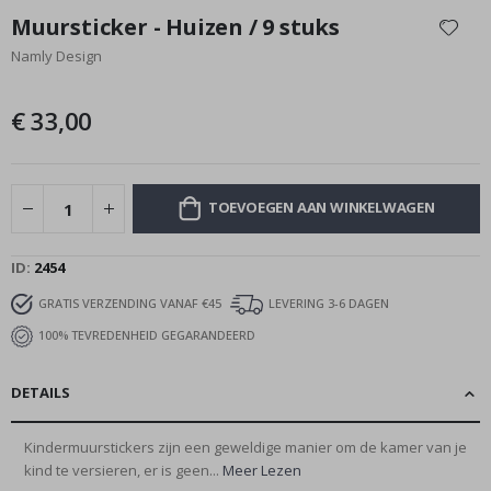
naar
Muursticker - Huizen / 9 stuks
het
Namly Design
begin
van
de
€ 33,00
afbeeldingen-
gallerij
TOEVOEGEN AAN WINKELWAGEN
ID
2454
GRATIS VERZENDING VANAF €45
LEVERING 3-6 DAGEN
100% TEVREDENHEID GEGARANDEERD
DETAILS
Kindermuurstickers zijn een geweldige manier om de kamer van je
kind te versieren, er is geen...
Meer Lezen