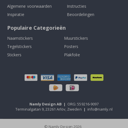
Algemene voorwaarden
Instructies
Inspiratie
Beoordelingen
Populaire Categorieën
Naamstickers
Muurstickers
Tegelstickers
Posters
Stickers
Plakfolie
Namly Design AB
|
ORG: 559216-9097
Terminalgatan 9, 23261 Arlöv, Zweden
|
info@namly.nl
© Namly Design 2026