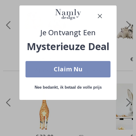
Je Ontvangt Een
Mysterieuze Deal
Special
€ 29,00
Spe
€ 
Price
Pri
Claim Nu
Anderen kochten ook
Nee bedankt, ik betaal de volle prijs
Special
Spe