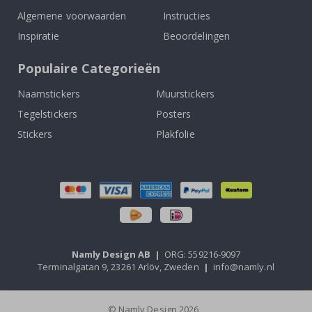
Algemene voorwaarden
Instructies
Inspiratie
Beoordelingen
Populaire Categorieën
Naamstickers
Muurstickers
Tegelstickers
Posters
Stickers
Plakfolie
Namly Design AB
|
ORG: 559216-9097
Terminalgatan 9, 23261 Arlöv, Zweden
|
info@namly.nl
© Namly Design 2026