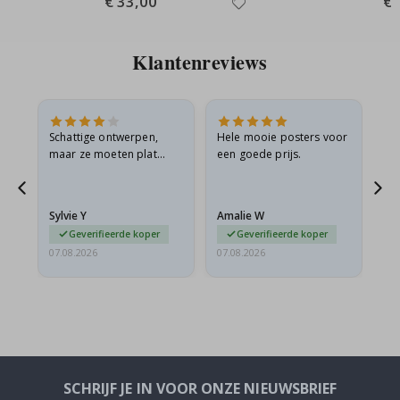
€ 33,00
€ 
Price
Pri
Klantenreviews
Schattige ontwerpen,
Hele mooie posters voor
All
maar ze moeten plat
een goede prijs.
verzonden worden in een
s
stevige envelop. Omdat
ze opgerold en een
Sylvie Y
Amalie W
Ka
beetje…
Geverifieerde koper
Geverifieerde koper
07.08.2026
07.08.2026
07.
SCHRIJF JE IN VOOR ONZE NIEUWSBRIEF