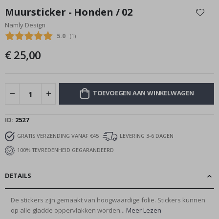
naar
Muursticker - Honden / 02
het
Namly Design
begin
Gemiddelde beoordeling:
5.0
(
aantal stemmen:
1
)
van
de
€ 25,00
afbeeldingen-
gallerij
TOEVOEGEN AAN WINKELWAGEN
ID
2527
GRATIS VERZENDING VANAF €45
LEVERING 3-6 DAGEN
100% TEVREDENHEID GEGARANDEERD
DETAILS
De stickers zijn gemaakt van hoogwaardige folie. Stickers kunnen
op alle gladde oppervlakken worden...
Meer Lezen