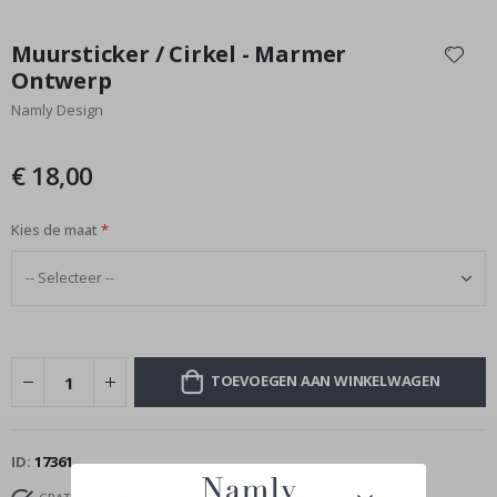
Ga
naar
Muursticker / Cirkel - Marmer
het
Ontwerp
begin
Namly Design
van
de
afbeeldingen-
€ 18,00
gallerij
Kies de maat
TOEVOEGEN AAN WINKELWAGEN
ID
17361