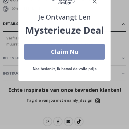
GRATIS VERZENDING VANAF €45
LEVERING 3-6 DAGEN
100% TEVREDENHEID GEGARANDEERD
Je Ontvangt Een
DETAILS
Mysterieuze Deal
Verfraai je woonruimte met deze elegante marmerontwerp
muursticker. Perfect om een vleugje...
Meer Lezen
Claim Nu
RECENSIES
(
0
)
Nee bedankt, ik betaal de volle prijs
INSTRUCTIE
Echte inspiratie van onze tevreden klanten!
Tag die van jou met #namly_design