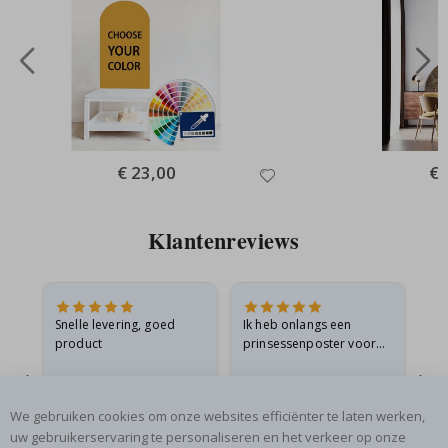
Special
€ 23,00
Spe
€ 
Price
Pri
Klantenreviews
 en
Snelle levering, goed
Ik heb onlangs een
Ik 
product
prinsessenposter voor
goe
ad
mijn kleindochter
oo
d
besteld. De poster was
lev
tijdens de verzending
Gitte A
Renea L
Sa
We gebruiken cookies om onze websites efficiënter te laten werken,
licht…
Geverifieerde koper
Geverifieerde koper
uw gebruikerservaring te personaliseren en het verkeer op onze