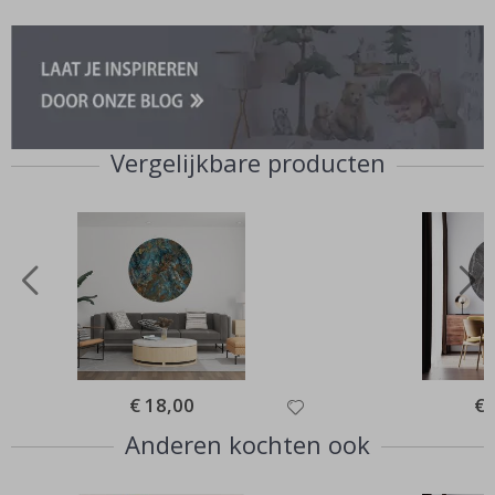
Vergelijkbare producten
Special
€ 18,00
Spe
€ 
Price
Pri
Anderen kochten ook