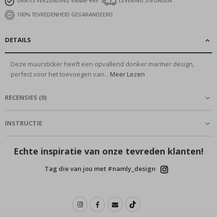
GRATIS VERZENDING VANAF €45
LEVERING 3-6 DAGEN
100% TEVREDENHEID GEGARANDEERD
DETAILS
Deze muursticker heeft een opvallend donker marmer design,
perfect voor het toevoegen van...
Meer Lezen
RECENSIES
(
0
)
INSTRUCTIE
Echte inspiratie van onze tevreden klanten!
Tag die van jou met #namly_design