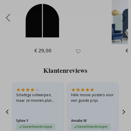
Special
€ 29,00
Spe
€ 
Price
Pri
Klantenreviews
Schattige ontwerpen,
Hele mooie posters voor
All
maar ze moeten plat
een goede prijs.
verzonden worden in een
s
stevige envelop. Omdat
ze opgerold en een
Sylvie Y
Amalie W
Ka
beetje…
Geverifieerde koper
Geverifieerde koper