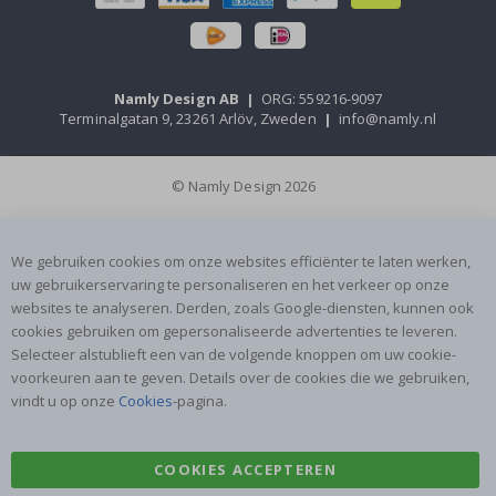
Namly Design AB
|
ORG: 559216-9097
Terminalgatan 9, 23261 Arlöv, Zweden
|
info@namly.nl
© Namly Design 2026
We gebruiken cookies om onze websites efficiënter te laten werken,
uw gebruikerservaring te personaliseren en het verkeer op onze
websites te analyseren. Derden, zoals Google-diensten, kunnen ook
cookies gebruiken om gepersonaliseerde advertenties te leveren.
Selecteer alstublieft een van de volgende knoppen om uw cookie-
voorkeuren aan te geven. Details over de cookies die we gebruiken,
vindt u op onze
Cookies
-pagina.
COOKIES ACCEPTEREN