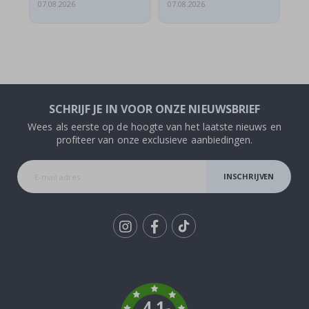
07.08.2026
07.08.2026
07.
SCHRIJF JE IN VOOR ONZE NIEUWSBRIEF
Wees als eerste op de hoogte van het laatste nieuws en
profiteer van onze exclusieve aanbiedingen.
INSCHRIJVEN
Tik
To
k
4.1