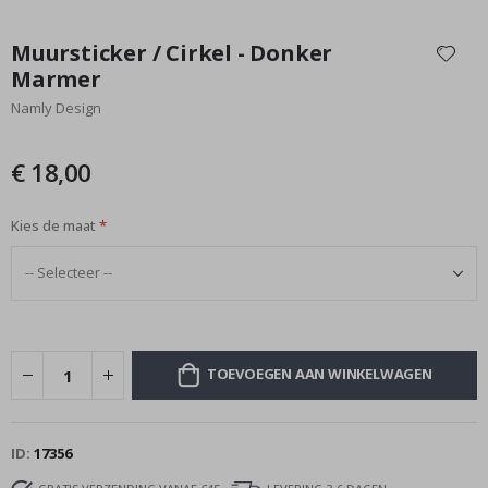
Ga
naar
Muursticker / Cirkel - Donker
het
Marmer
begin
Namly Design
van
de
afbeeldingen-
€ 18,00
gallerij
Kies de maat
TOEVOEGEN AAN WINKELWAGEN
ID
17356