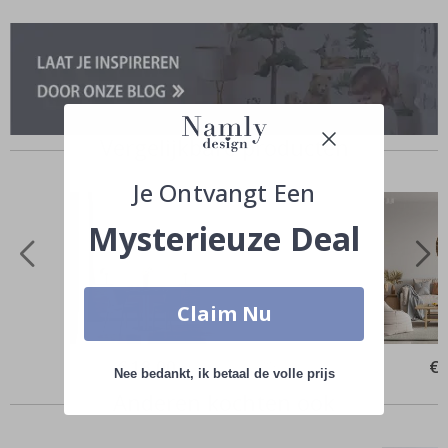
Vergelijkbare producten
Je Ontvangt Een
Mysterieuze Deal
Claim Nu
Special
€ 18,00
Spe
€ 
Nee bedankt, ik betaal de volle prijs
Price
Pri
Anderen kochten ook