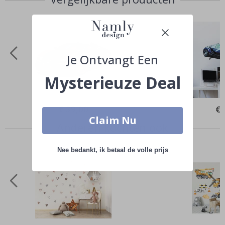
Je Ontvangt Een
Mysterieuze Deal
Special
€ 39,00
Spe
€ 
Price
Pri
Claim Nu
Anderen kochten ook
Nee bedankt, ik betaal de volle prijs