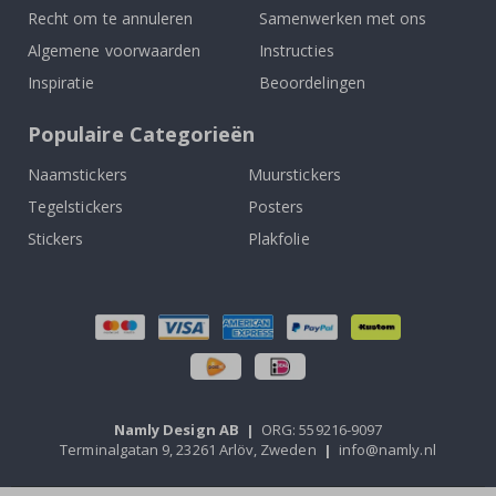
Recht om te annuleren
Samenwerken met ons
Algemene voorwaarden
Instructies
Inspiratie
Beoordelingen
Populaire Categorieën
Naamstickers
Muurstickers
Tegelstickers
Posters
Stickers
Plakfolie
Namly Design AB
|
ORG: 559216-9097
Terminalgatan 9, 23261 Arlöv, Zweden
|
info@namly.nl