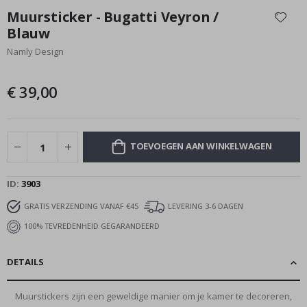
naar
Muursticker - Bugatti Veyron /
het
Blauw
begin
Namly Design
van
de
afbeeldingen-
€ 39,00
gallerij
TOEVOEGEN AAN WINKELWAGEN
ID
3903
GRATIS VERZENDING VANAF €45
LEVERING 3-6 DAGEN
100% TEVREDENHEID GEGARANDEERD
DETAILS
Muurstickers zijn een geweldige manier om je kamer te decoreren,