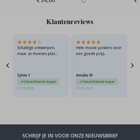
€ 34,00
€ 
Price
Pri
Klantenreviews
Schattige ontwerpen,
Hele mooie posters voor
All
maar ze moeten plat
een goede prijs.
verzonden worden in een
s
stevige envelop. Omdat
ze opgerold en een
Sylvie Y
Amalie W
Ka
beetje…
Geverifieerde koper
Geverifieerde koper
07.08.2026
07.08.2026
07.
SCHRIJF JE IN VOOR ONZE NIEUWSBRIEF