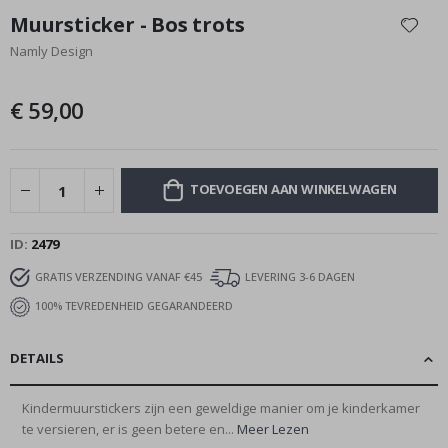
naar
Muursticker - Bos trots
het
Namly Design
begin
van
de
€ 59,00
afbeeldingen-
gallerij
TOEVOEGEN AAN WINKELWAGEN
ID
2479
GRATIS VERZENDING VANAF €45
LEVERING 3-6 DAGEN
100% TEVREDENHEID GEGARANDEERD
DETAILS
Kindermuurstickers zijn een geweldige manier om je kinderkamer
te versieren, er is geen betere en...
Meer Lezen