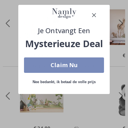
Je Ontvangt Een
Mysterieuze Deal
Special
€ 49,00
Spe
€ 
Price
Pri
Claim Nu
Anderen kochten ook
Nee bedankt, ik betaal de volle prijs
Special
Spe