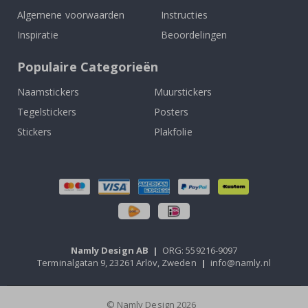
Algemene voorwaarden
Instructies
Inspiratie
Beoordelingen
Populaire Categorieën
Naamstickers
Muurstickers
Tegelstickers
Posters
Stickers
Plakfolie
Namly Design AB
|
ORG: 559216-9097
Terminalgatan 9, 23261 Arlöv, Zweden
|
info@namly.nl
© Namly Design 2026