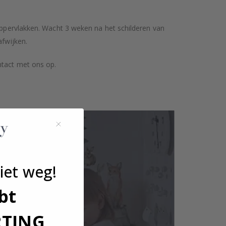
 oppervlakken. Wacht 3 weken na het schilderen van
afwijken.
ntact met ons op.
iet weg!
bt
RTING