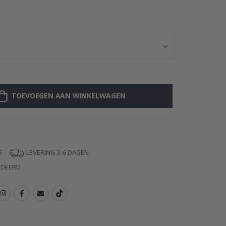
Muursticker - R
TOEVOEGEN AAN WINKELWAGEN
5
LEVERING 3-6 DAGEN
NDEERD