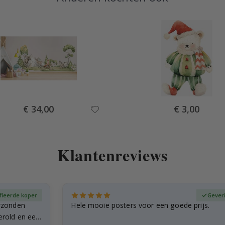
Special
Special
€ 34,00
€ 3,00
Price
Price
Klantenreviews
fieerde koper
Gever
rzonden
Hele mooie posters voor een goede prijs.
erold en een