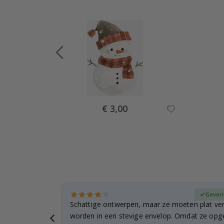
Special
€ 3,00
Price
fieerde koper
Geveri
n
Schattige ontwerpen, maar ze moeten plat ve
 verzending
worden in een stevige envelop. Omdat ze opg