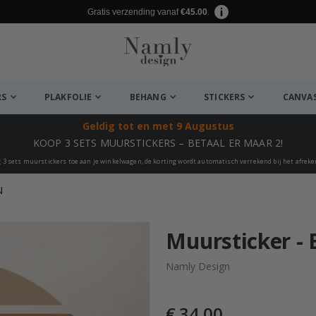
Gratis verzending vanaf
€45.00
.
RS
PLAKFOLIE
BEHANG
STICKERS
CANVA
Geldig tot
en met 9 Augustus
KOOP 3 SETS MUURSTICKERS – BETAAL ER MAAR 2!
 3 sets muurstickers toe aan je winkelwagen, de korting wordt automatisch verrekend bij het afrek
N
euk ✔
Muursticker - 
Namly Design
€ 34,00