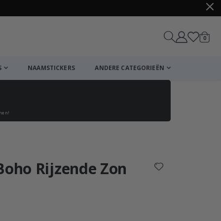
produ
0
winkel
S
NAAMSTICKERS
ANDERE CATEGORIEËN
enen!
Winkelmandje
De kassa
Boho Rijzende Zon