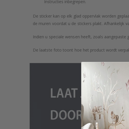
Instructies inbegrepen.
De sticker kan op elk glad oppervlak worden geplaa
de muren voordat u de stickers plakt. Afhankelijk v
Indien u speciale wensen heeft, zoals aangepaste 
De laatste foto toont hoe het product wordt verpa