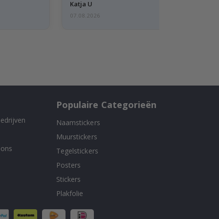
Katja U
07.08.2026
Populaire Categorieën
edrijven
Naamstickers
Muurstickers
 ons
Tegelstickers
Posters
Stickers
Plakfolie