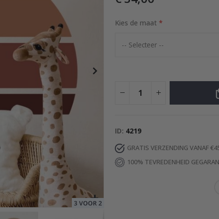
Kies de maat
Special
37,00 €
Price
ID
4219
GRATIS VERZENDING VANAF €4
100% TEVREDENHEID GEGARA