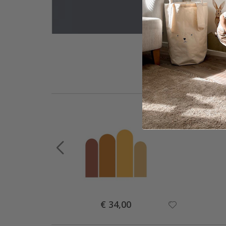
Special
€ 34,00
Price