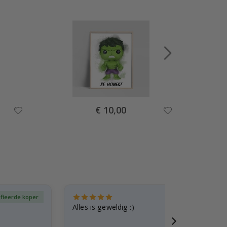
Special
€ 10,00
Price
ifieerde koper
Gever
Alles is geweldig :)