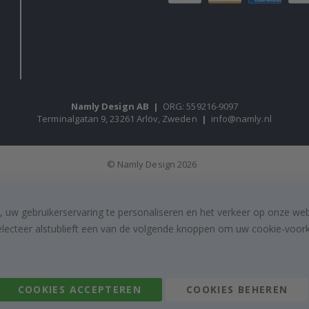
Namly Design AB
|
ORG: 559216-9097
Terminalgatan 9, 23261 Arlöv, Zweden
|
info@namly.nl
© Namly Design 2026
, uw gebruikerservaring te personaliseren en het verkeer op onze we
electeer alstublieft een van de volgende knoppen om uw cookie-voorke
COOKIES ACCEPTEREN
COOKIES BEHEREN