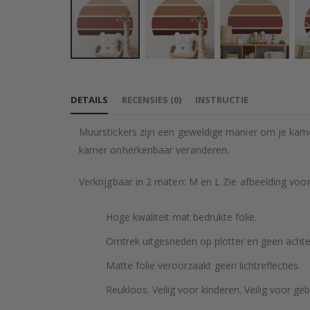
Ga
naar
DETAILS
RECENSIES
(
0
)
INSTRUCTIE
het
begin
Muurstickers zijn een geweldige manier om je kame
van
kamer onherkenbaar veranderen.
de
afbeeldingen-
Verkrijgbaar in 2 maten: M en L Zie afbeelding voo
gallerij
Hoge kwaliteit mat bedrukte folie.
Omtrek uitgesneden op plotter en geen achte
Matte folie veroorzaakt geen lichtreflecties.
Reukloos. Veilig voor kinderen. Veilig voor geb