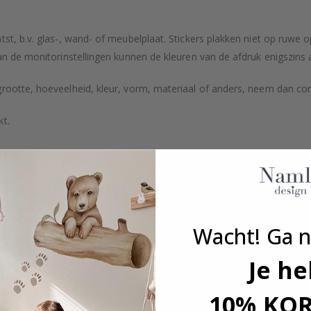
tst, b.v. glas-, wand- of meubelplaat. Stickers plakken niet op ruwe
an de monitorinstellingen kunnen de kleuren van de afdruk enigszins 
grootte, hoeveelheid, kleur, vorm, materiaal of anders, neem dan co
kt.
Wacht! Ga n
Je he
10% KO