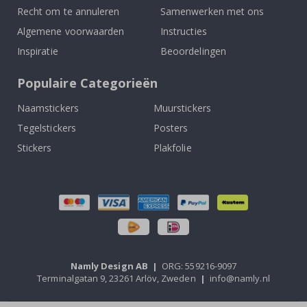
Recht om te annuleren
Samenwerken met ons
Algemene voorwaarden
Instructies
Inspiratie
Beoordelingen
Populaire Categorieën
Naamstickers
Muurstickers
Tegelstickers
Posters
Stickers
Plakfolie
Namly Design AB
|
ORG: 559216-9097
Terminalgatan 9, 23261 Arlöv, Zweden
|
info@namly.nl