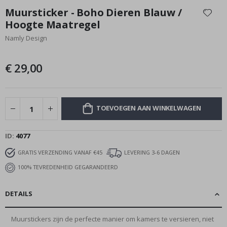
naar
Muursticker - Boho Dieren Blauw /
het
Hoogte Maatregel
begin
Namly Design
van
de
afbeeldingen-
€ 29,00
gallerij
TOEVOEGEN AAN WINKELWAGEN
ID
4077
GRATIS VERZENDING VANAF €45
LEVERING 3-6 DAGEN
100% TEVREDENHEID GEGARANDEERD
DETAILS
Muurstickers zijn de perfecte manier om kamers te versieren, niet