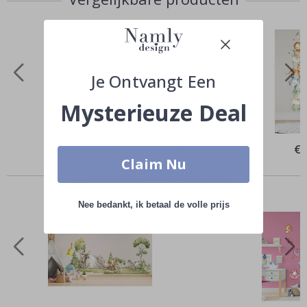
Je Ontvangt Een
Mysterieuze Deal
Special
€ 29,00
Spe
€ 
Price
Pri
Claim Nu
Anderen kochten ook
Nee bedankt, ik betaal de volle prijs