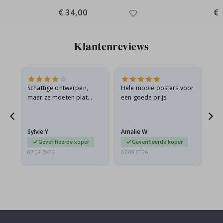
Special
€ 34,00
Spe
€ 
Price
Pri
Klantenreviews
Schattige ontwerpen,
Hele mooie posters voor
All
maar ze moeten plat
een goede prijs.
verzonden worden in een
s
stevige envelop. Omdat
ze opgerold en een
Sylvie Y
Amalie W
Ka
beetje…
Geverifieerde koper
Geverifieerde koper
07.08.2026
07.08.2026
07.