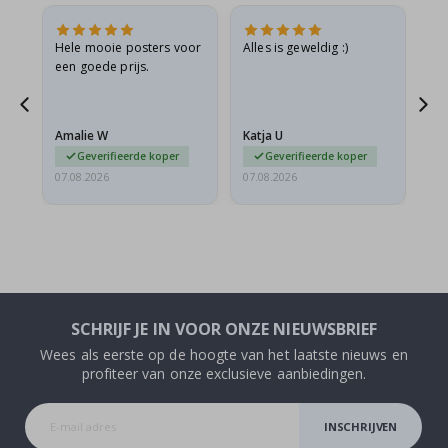
is
Hele mooie posters voor
Alles is geweldig :)
Sn
is
een goede prijs.
pr
Amalie W
Katja U
Gi
Geverifieerde koper
Geverifieerde koper
07.08.2026
07.08.2026
06.
SCHRIJF JE IN VOOR ONZE NIEUWSBRIEF
Wees als eerste op de hoogte van het laatste nieuws en
profiteer van onze exclusieve aanbiedingen.
INSCHRIJVEN