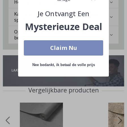
Hoe duurzaam is plakfolie?
Je Ontvangt Een
Kan plakfolie worden verwijderd zonder
sporen achter te laten?
Mysterieuze Deal
Op welke oppervlakken hecht plakfolie het
beste?
Claim Nu
Nee bedankt, ik betaal de volle prijs
Vergelijkbare producten