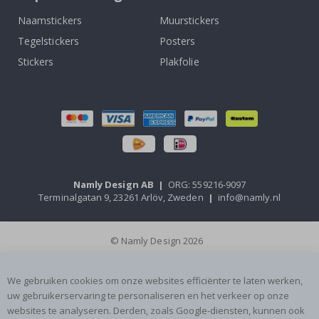
Naamstickers
Muurstickers
Tegelstickers
Posters
Stickers
Plakfolie
Namly Design AB
|
ORG: 559216-9097
Terminalgatan 9, 23261 Arlöv, Zweden
|
info@namly.nl
© Namly Design 2026
We gebruiken cookies om onze websites efficiënter te laten werken,
uw gebruikerservaring te personaliseren en het verkeer op onze
websites te analyseren. Derden, zoals Google-diensten, kunnen ook