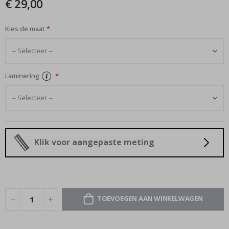
€ 29,00
afbeeldingen-
gallerij
Kies de maat
Laminering
Klik voor aangepaste meting
TOEVOEGEN AAN WINKELWAGEN