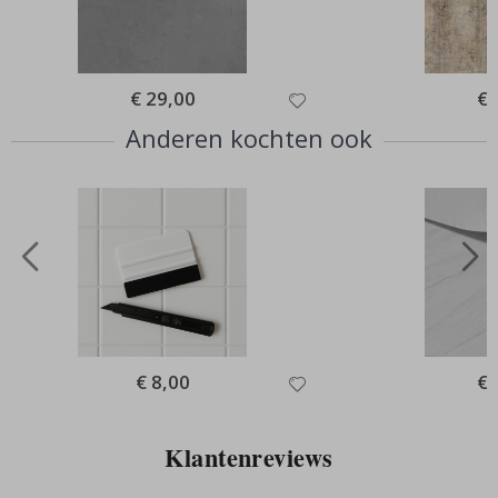
Special
€ 29,00
Spe
€ 
Price
Pri
Anderen kochten ook
Special
€ 8,00
Spe
€ 
Price
Pri
Klantenreviews