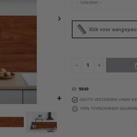
Special
20,00 €
Price
Klik voor aangepa
ID
9849
GRATIS VERZENDING VANAF €4
100% TEVREDENHEID GEGARA