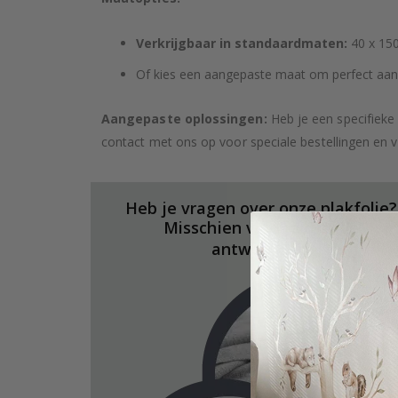
Verkrijgbaar in standaardmaten:
40 x 150
Of kies een aangepaste maat om perfect aan j
Aangepaste oplossingen:
Heb je een specifieke
contact met ons op voor speciale bestellingen en 
Heb je vragen over onze plakfolie?
Misschien vind je hier de
antwoorden.