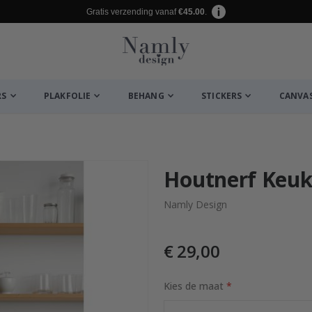
Gratis verzending vanaf
€45.00
.
RS
PLAKFOLIE
BEHANG
STICKERS
CANVA
euk ✔
Houtnerf Keuk
Namly Design
€ 29,00
Kies de maat
Tile / 24 st