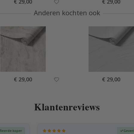
Special
Special
€ 29,00
€ 29,00
Price
Price
Anderen kochten ook
Special
Special
€ 29,00
€ 29,00
Price
Price
Klantenreviews
fieerde koper
Gever