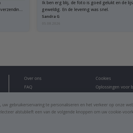
n
Ik ben erg blij, de foto is goed gelukt en de lij
e verzending
geweldig. En de levering was snel.
Sandra G
05.08.2026
Over ons
Cookies
FAQ
Oplossingen voor b
Contacteer ons
#yesnamly
Recht om te annuleren
Samenwerken met
, uw gebruikerservaring te personaliseren en het verkeer op onze we
electeer alstublieft een van de volgende knoppen om uw cookie-voorke
Algemene voorwaarden
Instructies
Inspiratie
Beoordelingen