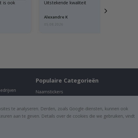
st is ook
Uitstekende kwaliteit
Alexandre K
05.08.2026
Populaire Categorieën
edrijven
Naamstickers
Muurstickers
 ons
bsites te analyseren. Derden, zoals Google-diensten, kunnen ook
Tegelstickers
uren aan te geven. Details over de cookies die we gebruiken, vindt
Posters
Stickers
Plakfolie