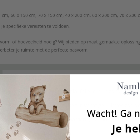
 cm, 60 x 150 cm, 70 x 150 cm, 40 x 200 cm, 60 x 200 cm, 70 x 200 
e specifieke vereisten te voldoen.
 vorm of hoeveelheid nodig? Wij bieden op maat gemaakte oplossin
verbeter je ruimte met de perfecte pasvorm.
Wat is plakfolie?
Wat is het verschil tussen plakfolie met en zonder lamin
Kan ik de plakfolie gebruiken in vochtige ruimtes zoals
Wacht! Ga n
Kan plakfolie op de vloer worden gebruikt?
Je he
Hoe breng ik plakfolie aan?