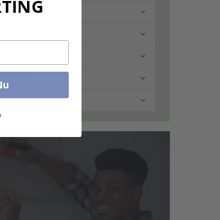
RTING
e laten?
Nu
t