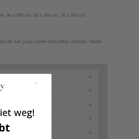
cm, 40 x 300 cm, 60 x 300 cm, 70 x 300 cm.
gen die aan jouw unieke behoeften voldoen. Neem
ering?
 de badkamer?
iet weg!
bt