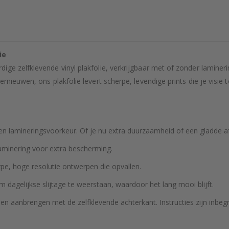
ie
ige zelfklevende vinyl plakfolie, verkrijgbaar met of zonder lamine
nieuwen, ons plakfolie levert scherpe, levendige prints die je visie 
n lamineringsvoorkeur. Of je nu extra duurzaamheid of een gladde af
laminering voor extra bescherming.
pe, hoge resolutie ontwerpen die opvallen.
dagelijkse slijtage te weerstaan, waardoor het lang mooi blijft.
 aanbrengen met de zelfklevende achterkant. Instructies zijn inbeg