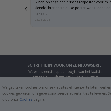
ee... ze
Ik heb onlangs een prinsessenposter voor mij
…
kleindochter besteld. De poster was tijdens d
licht…
Renea L
05.08.2026
SCHRIJF JE IN VOOR ONZE NIEUWSBRIEF
Wees als eerste op de hoogte van het laatste
nieuws en profiteer van onze exclusieve
aanbiedingen.
We gebruiken cookies om onze websites efficiënter te laten werken
cookies gebruiken om gepersonaliseerde advertenties te leveren. S
INSCHRIJVEN
u op onze
Cookies
-pagina.