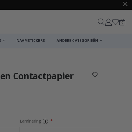
produ
0
winkel
S
NAAMSTICKERS
ANDERE CATEGORIEËN
Winkelmandje
De kassa
en Contactpapier
Laminering
Terrazzo Conta