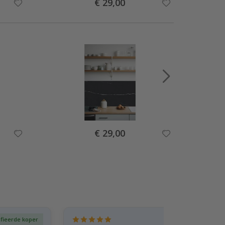
Special
€ 29,00
Price
Special
€ 29,00
Price
ifieerde koper
Gever