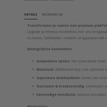
Ga
naar
DETAILS
RECENSIES
(
0
)
het
begin
Transformeer je ruimte met premium plakfol
van
Upgrade je interieur moeiteloos met ons hoogwaard
de
nu muren, tafelbladen, meubels of apparaten wilt ver
afbeeldingen-
gallerij
Belangrijkste kenmerken:
Aanpasbare opties:
Kies jouw ideale maat e
Materiaal:
Zelfklevend vinyl, met optionele 
Superieure drukkwaliteit:
Geniet van scher
Duurzaam & krasbestendig:
Ontworpen om 
Eenvoudige installatie:
Gewoon losmaken en
Maatopties: