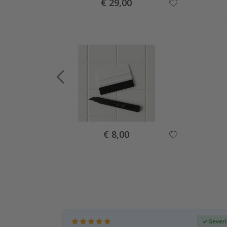
Special
€ 29,00
Price
Special
€ 8,00
Price
fieerde koper
Geveri