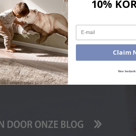
10% KO
Hoe reinig ik het oppervlak?
Kan ik een oplossing op maat krijgen?
Email
Hoe duurzaam is plakfolie?
Kan plakfolie worden verwijderd zonder sporen achter t
Claim 
Op welke oppervlakken hecht plakfolie het beste?
Nee bedank