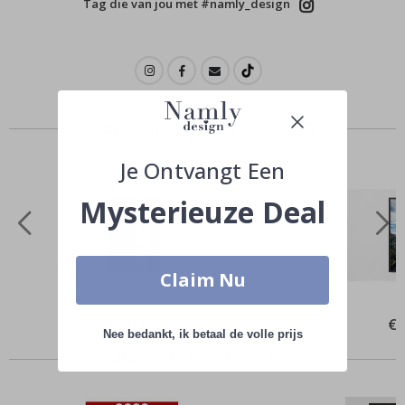
Tag die van jou met #namly_design
Vergelijkbare producten
Je Ontvangt Een
Mysterieuze Deal
Claim Nu
Special
€ 10,00
Spe
€ 
Price
Pri
Nee bedankt, ik betaal de volle prijs
Anderen kochten ook