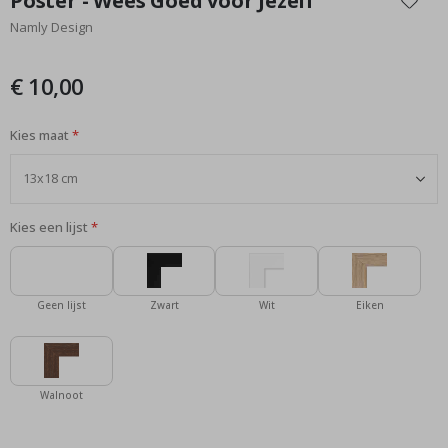
Poster - Wees Goed voor Jezelf
het
Namly Design
begin
van
de
€ 10,00
afbeeldingen-
gallerij
Kies maat
Kies een lijst
Geen lijst
Zwart
Wit
Eiken
Walnoot