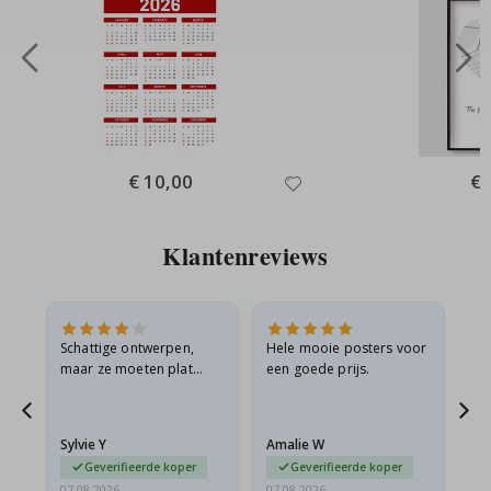
Special
€ 10,00
Spe
€ 
Price
Pri
Klantenreviews
Schattige ontwerpen,
Hele mooie posters voor
All
maar ze moeten plat
een goede prijs.
verzonden worden in een
s
stevige envelop. Omdat
ze opgerold en een
Sylvie Y
Amalie W
Ka
beetje…
Geverifieerde koper
Geverifieerde koper
07.08.2026
07.08.2026
07.