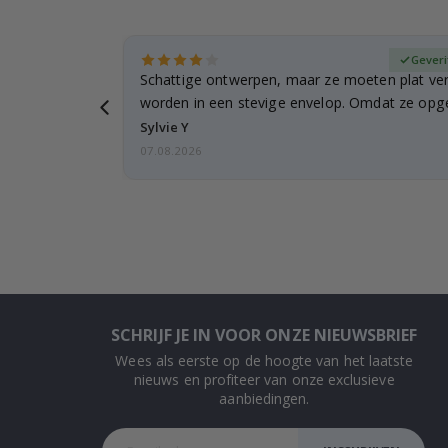
fieerde koper
Geveri
n
Schattige ontwerpen, maar ze moeten plat ve
 verzending
worden in een stevige envelop. Omdat ze opg
beetje…
Sylvie Y
07.08.2026
SCHRIJF JE IN VOOR ONZE NIEUWSBRIEF
Wees als eerste op de hoogte van het laatste
nieuws en profiteer van onze exclusieve
aanbiedingen.