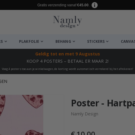
Gratis verzending vanaf
€45.00
.
RS
PLAKFOLIE
BEHANG
STICKERS
CANVA
Geldig tot
en met 9 Augustus
KOOP 4 POSTERS – BETAAL ER MAAR 2!
Voeg 4 posters toe aan je winkelwagen, de korting wordt automatisch verrekend bij het afrekenen!
GEN
euk ✔
Poster - Hartp
Namly Design
€ 10,00