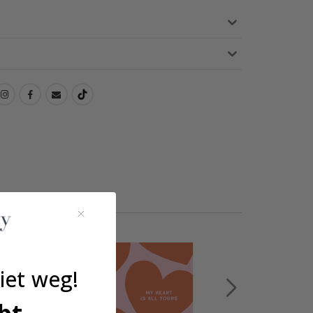
iet weg!