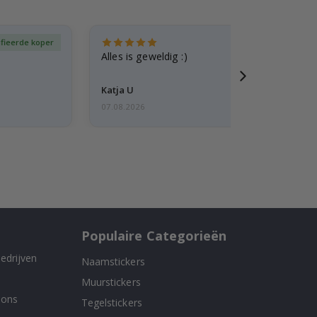
ifieerde koper
Gever
Alles is geweldig :)
Katja U
07.08.2026
Populaire Categorieën
edrijven
Naamstickers
Muurstickers
 ons
Tegelstickers