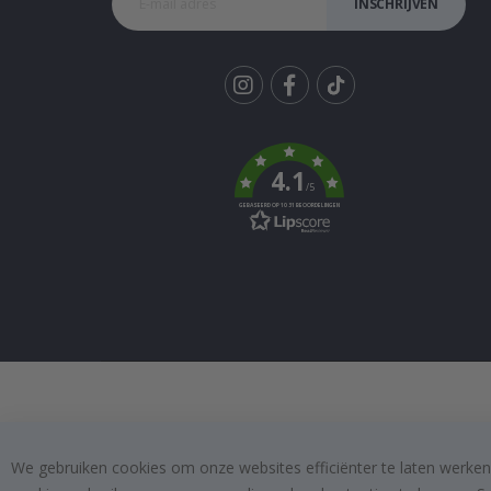
INSCHRIJVEN
Tik
To
k
4.1
/5
GEBASEERD OP 1031 BEOORDELINGEN
We gebruiken cookies om onze websites efficiënter te laten werken