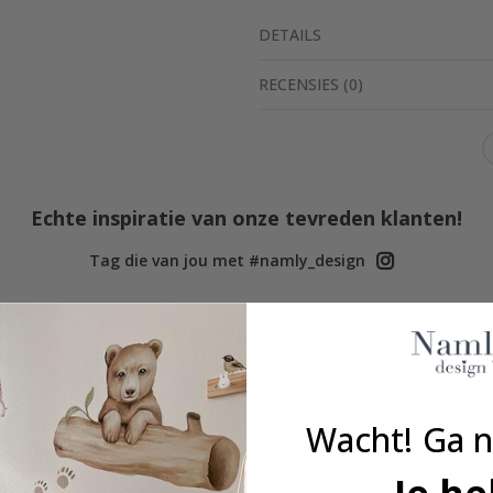
DETAILS
RECENSIES
(
0
)
Echte inspiratie van onze tevreden klanten!
Tag die van jou met #namly_design
Vergelijkbare producten
Wacht! Ga n