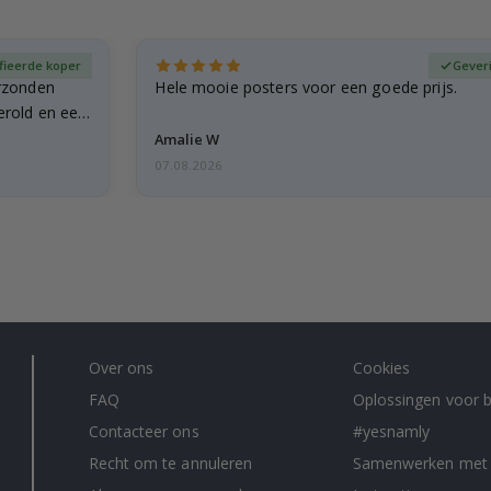
fieerde koper
Gever
rzonden
Hele mooie posters voor een goede prijs.
erold en een
Amalie W
07.08.2026
Over ons
Cookies
FAQ
Oplossingen voor b
Contacteer ons
#yesnamly
Recht om te annuleren
Samenwerken met