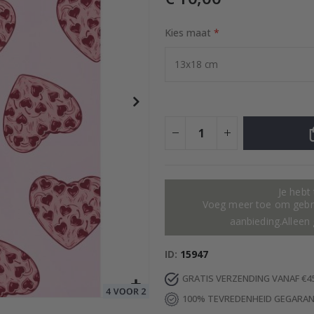
Kies maat
rtoon - AI Poster
Special
17,00 €
Price
Je hebt
Voeg meer toe om gebru
aanbieding.Alleen 
ID
15947
GRATIS VERZENDING VANAF €4
100% TEVREDENHEID GEGARA