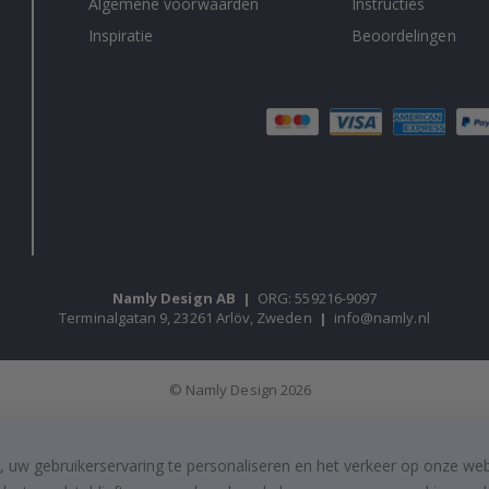
Algemene voorwaarden
Instructies
Inspiratie
Beoordelingen
Namly Design AB
|
ORG: 559216-9097
Terminalgatan 9, 23261 Arlöv, Zweden
|
info@namly.nl
© Namly Design 2026
, uw gebruikerservaring te personaliseren en het verkeer op onze we