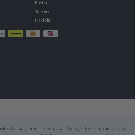
Posters
Stickers
Plakfolie
bsites te analyseren. Derden, zoals Google-diensten, kunnen ook