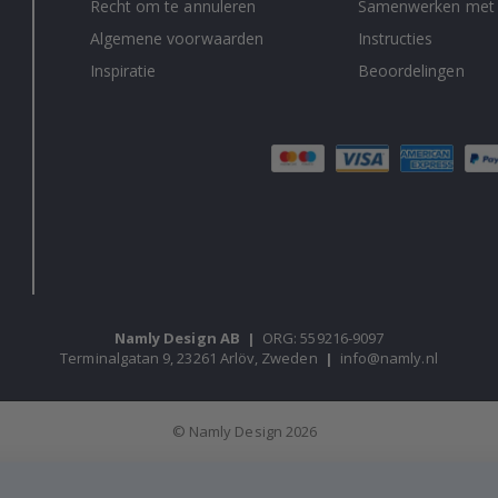
Recht om te annuleren
Samenwerken met
Algemene voorwaarden
Instructies
Inspiratie
Beoordelingen
Namly Design AB
|
ORG: 559216-9097
Terminalgatan 9, 23261 Arlöv, Zweden
|
info@namly.nl
© Namly Design 2026