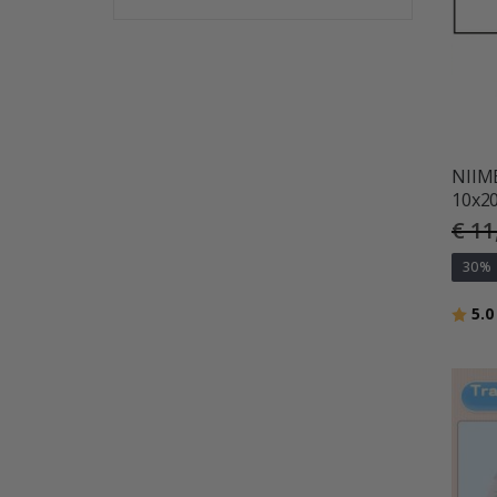
NIIMB
10x20
€ 11
30%
Beoor
5.0