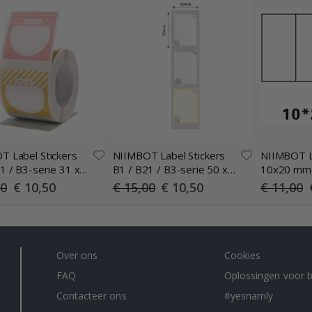
T Label Stickers
NIIMBOT Label Stickers
NIIMBOT L
1 / B3-serie 31 x
B1 / B21 / B3-serie 50 x
10x20 mm,
 220 stuks / Hallo
70 mm / 110 stuks /
Special
Special
00
€ 10,50
€ 15,00
€ 10,50
€ 11,00
Price
Price
werp
Campingteam
KLEURIG)
Over ons
Cookies
FAQ
Oplossingen voor b
Contacteer ons
#yesnamly