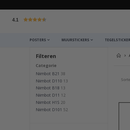
4.1
Gebaseerd op 1023 beoordelingen
POSTERS
MUURSTICKERS
TEGELSTICKE
Filteren
Categorie
Niimbot B21
38
Sort
Niimbot D110
13
Niimbot B18
13
Niimbot D11
12
Niimbot H1S
20
Niimbot D101
52