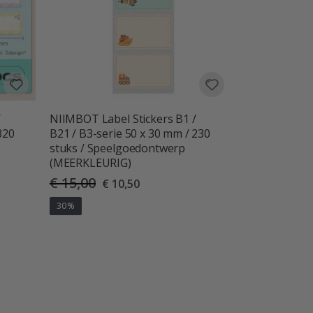
/
NIIMBOT Label Stickers B1 /
320
B21 / B3-serie 50 x 30 mm / 230
stuks / Speelgoedontwerp
(MEERKLEURIG)
€ 15,00
Special
€ 10,50
Price
30%