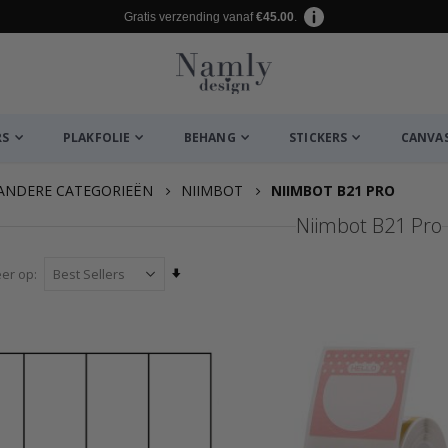
Gratis verzending vanaf
€45.00
.
RS
PLAKFOLIE
BEHANG
STICKERS
CANVA
ANDERE CATEGORIEËN
NIIMBOT
NIIMBOT B21 PRO
Niimbot B21 Pro
Van
eer op
laag
naar
hoog
sorteren