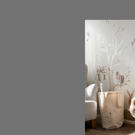
NIIMB
B21 /
stuks
€ 15
30%
Toon