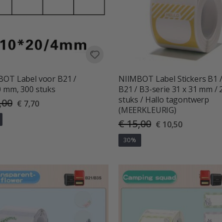
OT Label voor B21 /
NIIMBOT Label Stickers B1 
 mm, 300 stuks
B21 / B3-serie 31 x 31 mm / 
stuks / Hallo tagontwerp
,00
Special
€ 7,70
Price
(MEERKLEURIG)
€ 15,00
Special
€ 10,50
Price
deling:
uit 5 sterren
30%