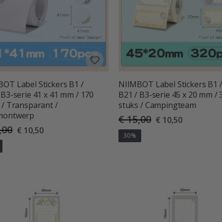
OT Label Stickers B1 /
NIIMBOT Label Stickers B1 
 B3-serie 41 x 41 mm / 170
B21 / B3-serie 45 x 20 mm / 
 / Transparant /
stuks / Campingteam
montwerp
€ 15,00
Special
€ 10,50
Price
,00
Special
€ 10,50
Price
30%
deling:
uit 5 sterren