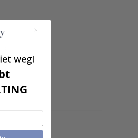
iet weg!
/
bt
110
RTING