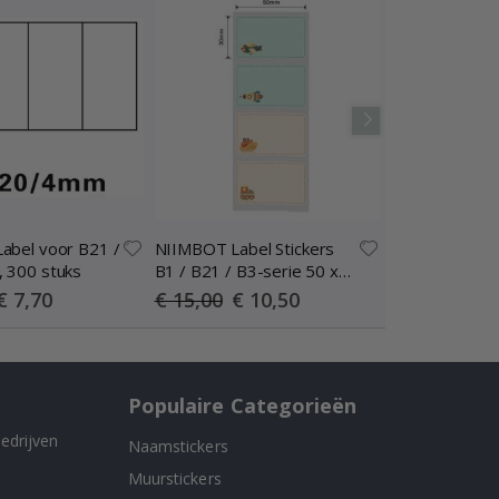
abel voor B21 /
NIIMBOT Label Stickers
NIIMBOT Label
 300 stuks
B1 / B21 / B3-serie 50 x
B1 / B21 / B3-
30 mm / 230 stuks /
41 mm / 170 s
Special
Special
Spec
€ 7,70
€ 15,00
€ 10,50
€ 15,00
€ 1
Price
Price
Price
Speelgoedontwerp
Transparant /
(MEERKLEURIG)
Bloemontwer
Populaire Categorieën
edrijven
Naamstickers
Muurstickers