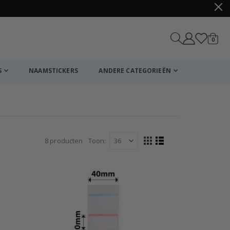
produ
0
winkel
S
NAAMSTICKERS
ANDERE CATEGORIEËN
8
producten
Toon
Tonen
Foto-
Lijst
tabel
als