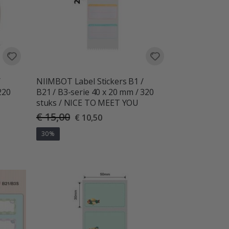
/
NIIMBOT Label Stickers B1 /
220
B21 / B3-serie 40 x 20 mm / 320
stuks / NICE TO MEET YOU
€ 15,00
Special
€ 10,50
Price
30%