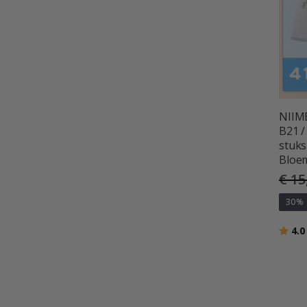
NIIMB
B21 /
stuks
Bloe
€ 15
30%
Beoor
4.0