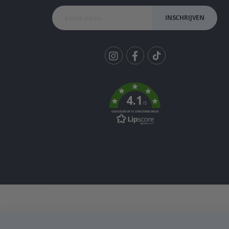
INSCHRIJVEN
Tik
To
k
4.1
/5
GEBASEERD OP 1023 BEOORDELINGEN