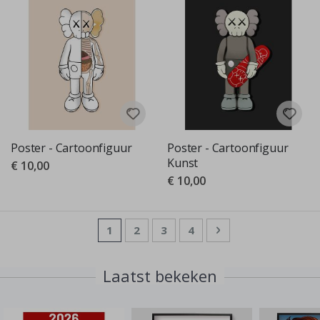
Poster - Cartoonfiguur
Poster - Cartoonfiguur
Kunst
€ 10,00
€ 10,00
Pagina
U lees momenteel pagina
Pagina
Pagina
Pagina
Pagina
Volgende
1
2
3
4
Laatst bekeken