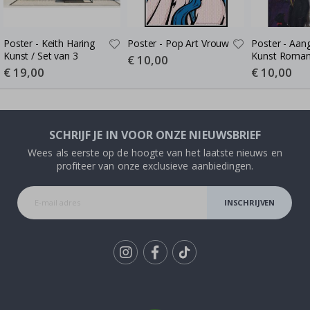
Poster - Keith Haring
Poster - Pop Art Vrouw
Poster - Aan
Kunst / Set van 3
Kunst Roman
Special
€ 10,00
Price
Special
€ 19,00
Special
€ 10,00
Price
Price
SCHRIJF JE IN VOOR ONZE NIEUWSBRIEF
Wees als eerste op de hoogte van het laatste nieuws en
profiteer van onze exclusieve aanbiedingen.
INSCHRIJVEN
Tik
To
k