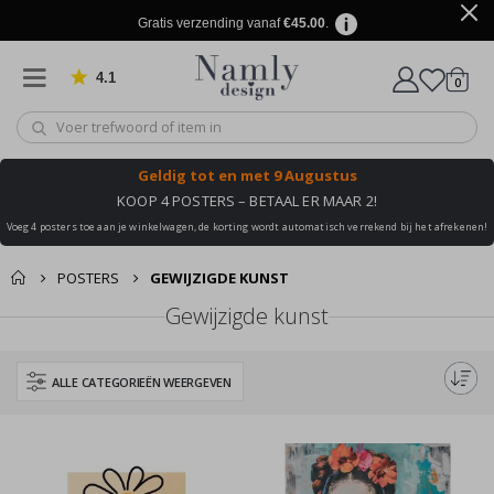
Gratis verzending vanaf
€45.00
.
4.1
produ
0
Gebaseerd op 1019 beoordelingen
winkel
Geldig tot
en met 9 Augustus
KOOP 4 POSTERS – BETAAL ER MAAR 2!
Voeg 4 posters toe aan je winkelwagen, de korting wordt automatisch verrekend bij het afrekenen!
POSTERS
GEWIJZIGDE KUNST
Gewijzigde kunst
ALLE CATEGORIEËN WEERGEVEN