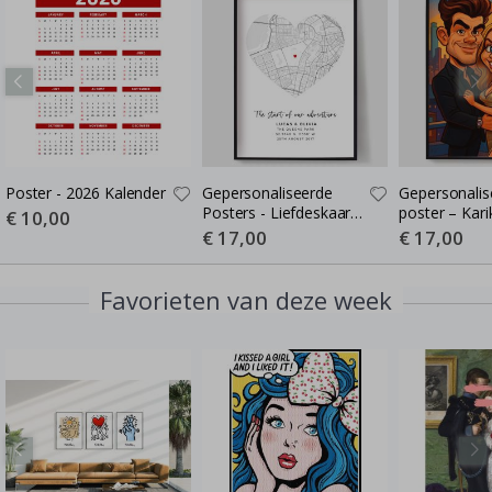
Poster - 2026 Kalender
Gepersonaliseerde
Gepersonalis
Posters - Liefdeskaart -
poster – Kari
Special
€ 10,00
Price
Waar de Liefde Begon
Cartoon-stijl 
Special
€ 17,00
Special
€ 17,00
Price
Price
poster
Favorieten van deze week