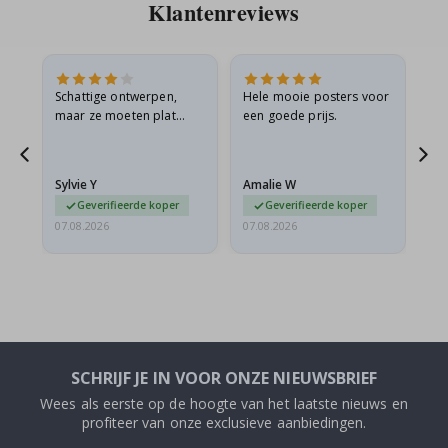
Klantenreviews
Schattige ontwerpen,
Hele mooie posters voor
All
maar ze moeten plat
een goede prijs.
verzonden worden in een
s
stevige envelop. Omdat
ze opgerold en een
Sylvie Y
Amalie W
Ka
beetje…
Geverifieerde koper
Geverifieerde koper
07.08.2026
07.08.2026
07.
SCHRIJF JE IN VOOR ONZE NIEUWSBRIEF
Wees als eerste op de hoogte van het laatste nieuws en
profiteer van onze exclusieve aanbiedingen.