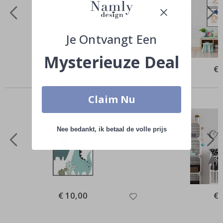
Je Ontvangt Een
Mysterieuze Deal
Special
€ 59,00
Spe
€ 
Price
Pri
Anderen kochten ook
Claim Nu
Nee bedankt, ik betaal de volle prijs
Special
€ 10,00
Spe
€ 
Price
Pri