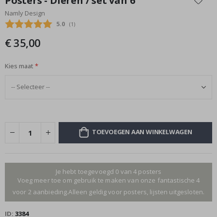
Posters - Dieren / set van 6
het
Namly Design
begin
Gemiddelde beoordeling:
5.0
(
aantal stemmen:
1
)
van
de
€ 35,00
afbeeldingen-
gallerij
Kies maat
TOEVOEGEN AAN WINKELWAGEN
Je hebt toegevoegd 0 van 4 posters
Voeg meer toe om gebruik te maken van onze fantastische 4
voor 2 aanbieding.Alleen geldig voor posters, lijsten uitgesloten.
ID
3384