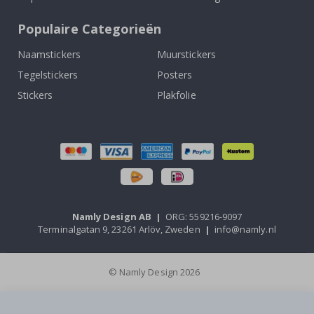
Populaire Categorieën
Naamstickers
Muurstickers
Tegelstickers
Posters
Stickers
Plakfolie
Namly Design AB
|
ORG: 559216-9097
Terminalgatan 9, 23261 Arlöv, Zweden
|
info@namly.nl
© Namly Design 2026