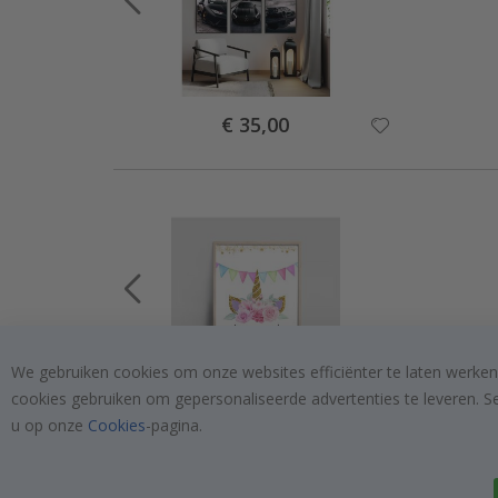
Special
€ 35,00
Price
We gebruiken cookies om onze websites efficiënter te laten werken
cookies gebruiken om gepersonaliseerde advertenties te leveren. S
Special
€ 10,00
Price
u op onze
Cookies
-pagina.