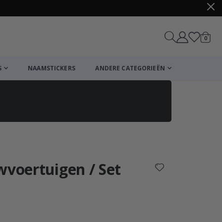
produ
0
winkel
S
NAAMSTICKERS
ANDERE CATEGORIEËN
Winkelmandje
De kassa
wvoertuigen / Set