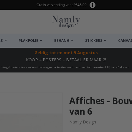
Gratis verzending vanaf
€45.00
.
RS
PLAKFOLIE
BEHANG
STICKERS
CANVA
Geldig tot
en met 9 Augustus
KOOP 4 POSTERS – BETAAL ER MAAR 2!
Voeg 4 posters toe aan je winkelwagen, de korting wordt automatisch verrekend bij het afrekenen!
euk ✔
Affiches - Bou
van 6
Namly Design