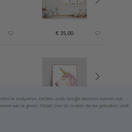
Special
€ 35,00
Price
bsites te analyseren. Derden, zoals Google-diensten, kunnen ook
uren aan te geven. Details over de cookies die we gebruiken, vindt
Special
€ 10,00
Price