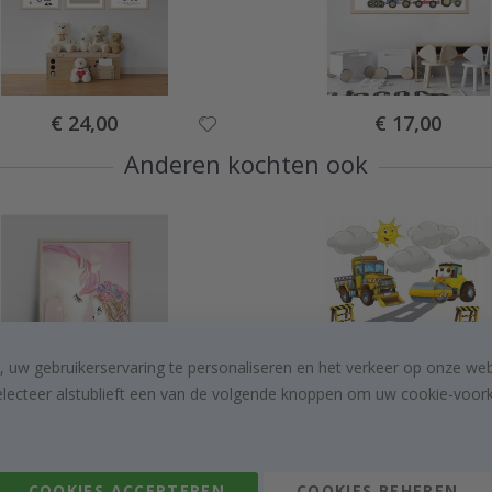
Special
Special
€ 24,00
€ 17,00
Price
Price
Anderen kochten ook
, uw gebruikerservaring te personaliseren en het verkeer op onze we
electeer alstublieft een van de volgende knoppen om uw cookie-voorke
Special
Special
€ 10,00
€ 29,00
Price
Price
COOKIES ACCEPTEREN
COOKIES BEHEREN