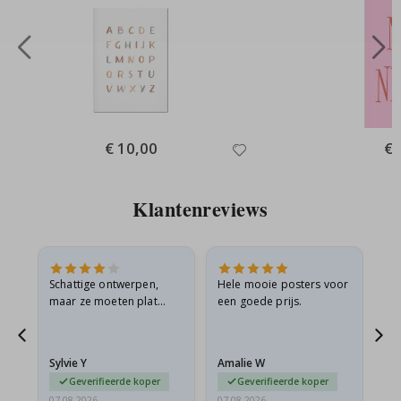
Special
€ 10,00
Spe
€ 
Price
Pri
Klantenreviews
Schattige ontwerpen,
Hele mooie posters voor
All
maar ze moeten plat
een goede prijs.
verzonden worden in een
s
stevige envelop. Omdat
ze opgerold en een
Sylvie Y
Amalie W
Ka
beetje…
Geverifieerde koper
Geverifieerde koper
07.08.2026
07.08.2026
07.