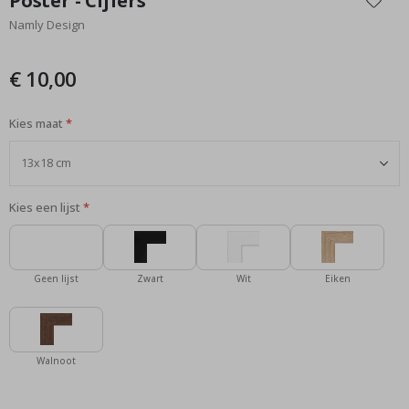
Poster - Cijfers
het
Namly Design
begin
van
de
€ 10,00
afbeeldingen-
gallerij
Kies maat
Kies een lijst
Geen lijst
Zwart
Wit
Eiken
Walnoot