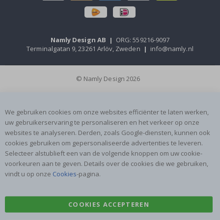
Namly Design AB
|
ORG: 559216-9097
Terminalgatan 9, 23261 Arlöv, Zweden
|
info@namly.nl
© Namly Design 2026
We gebruiken cookies om onze websites efficiënter te laten werken,
uw gebruikerservaring te personaliseren en het verkeer op onze
websites te analyseren. Derden, zoals Google-diensten, kunnen ook
cookies gebruiken om gepersonaliseerde advertenties te leveren.
Selecteer alstublieft een van de volgende knoppen om uw cookie-
voorkeuren aan te geven. Details over de cookies die we gebruiken,
vindt u op onze
Cookies
-pagina.
COOKIES ACCEPTEREN