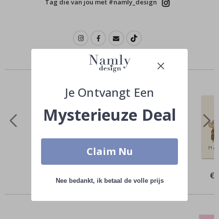
Tag die van jou met #namly_design
Vergelijkbare producten
Je Ontvangt Een
Mysterieuze Deal
Claim Nu
Special
€ 10,00
Spe
€ 
Price
Pri
Nee bedankt, ik betaal de volle prijs
Anderen kochten ook