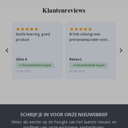
Klantenreviews
 en
Snelle levering, goed
Ik heb onlangs een
Ik 
product
prinsessenposter voor
goe
ad
mijn kleindochter
oo
d
besteld. De poster was
lev
tijdens de verzending
Gitte A
Renea L
Sa
licht…
Geverifieerde koper
Geverifieerde koper
06.08.2026
05.08.2026
05.
SCHRIJF JE IN VOOR ONZE NIEUWSBRIEF
Wees als eerste op de hoogte van het laatste nieuws en
profiteer van onze exclusieve aanbiedingen.