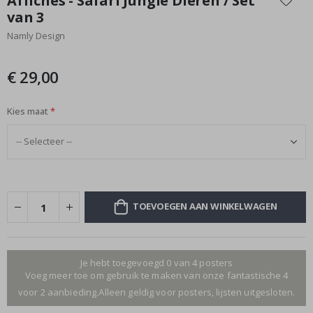
Affiches - Safari Jungle Dieren / Set
het
van 3
begin
Namly Design
van
de
afbeeldingen-
€ 29,00
gallerij
Kies maat
TOEVOEGEN AAN WINKELWAGEN
Je hebt toegevoegd 0 van 4 posters
Voeg meer toe om gebruik te maken van onze fantastische 4
voor 2 aanbieding.Alleen geldig voor posters, lijsten uitgesloten.