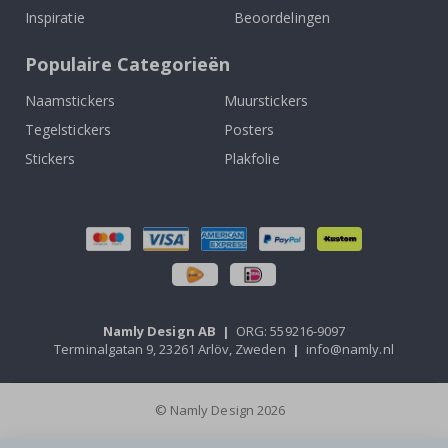
Inspiratie
Beoordelingen
Populaire Categorieën
Naamstickers
Muurstickers
Tegelstickers
Posters
Stickers
Plakfolie
Namly Design AB
|
ORG: 559216-9097
Terminalgatan 9, 23261 Arlöv, Zweden
|
info@namly.nl
© Namly Design 2026