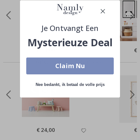
Je Ontvangt Een
Mysterieuze Deal
Special
€ 24,00
Spe
€ 
Price
Pri
Anderen kochten ook
Claim Nu
Nee bedankt, ik betaal de volle prijs
Special
€ 24,00
Spe
€ 
Price
Pri