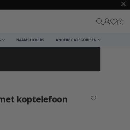
produ
0
winkel
S
NAAMSTICKERS
ANDERE CATEGORIEËN
Winkelmandje
De kassa
 met koptelefoon