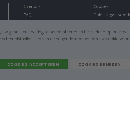
Over ons
Cookies
FAQ
Oplossingen voor b
Contacteer ons
#yesnamly
Recht om te annuleren
Samenwerken met
, uw gebruikerservaring te personaliseren en het verkeer op onze we
electeer alstublieft een van de volgende knoppen om uw cookie-voorke
Algemene voorwaarden
Instructies
Inspiratie
Beoordelingen
COOKIES ACCEPTEREN
COOKIES BEHEREN
Namly Design AB
|
ORG: 559216-9097
Terminalgatan 9, 23261 Arlöv, Zweden
|
info@namly.nl