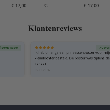
Special
Special
€ 17,00
€ 17,00
Price
Price
Klantenreviews
fieerde koper
Gever
Ik heb onlangs een prinsessenposter voor mij
kleindochter besteld. De poster was tijdens d
licht…
Renea L
05.08.2026