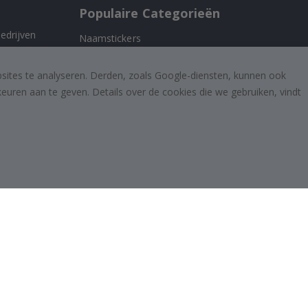
Populaire Categorieën
edrijven
Naamstickers
Muurstickers
 ons
bsites te analyseren. Derden, zoals Google-diensten, kunnen ook
Tegelstickers
uren aan te geven. Details over de cookies die we gebruiken, vindt
Posters
Stickers
Plakfolie