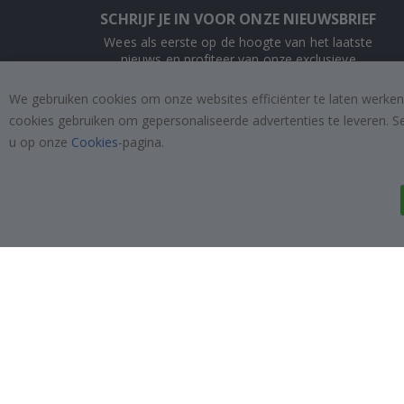
SCHRIJF JE IN VOOR ONZE NIEUWSBRIEF
Wees als eerste op de hoogte van het laatste
nieuws en profiteer van onze exclusieve
aanbiedingen.
We gebruiken cookies om onze websites efficiënter te laten werken
cookies gebruiken om gepersonaliseerde advertenties te leveren. S
INSCHRIJVEN
u op onze
Cookies
-pagina.
Tik
To
k
4.1
/5
GEBASEERD OP 1024 BEOORDELINGEN