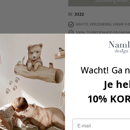
aanbieding.Alleen 
ID
3322
GRATIS VERZENDING VANAF €4
100% TEVREDENHEID GEGARA
DETAILS
RECENSIES
(
0
)
Wacht! Ga n
Je he
10% KO
Echte inspiratie van onze tevreden klanten!
Tag die van jou met #namly_design
Email
Vergelijkbare producten