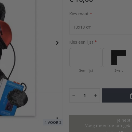
Kies maat
quarel – AI-poster
Special
17,00 €
Price
Kies een lijst
Geen lijst
Zwart
Je hebt
Voeg meer toe om gebru