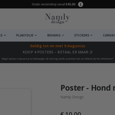
Gratis verzending vanaf
€45.00
.
RS
PLAKFOLIE
BEHANG
STICKERS
CANVA
Geldig tot
en met 9 Augustus
KOOP 4 POSTERS – BETAAL ER MAAR 2!
Voeg 4 posters toe aan je winkelwagen, de korting wordt automatisch verrekend bij het afrekenen!
euk ✔
Poster - Hond
Namly Design
€ 10,00