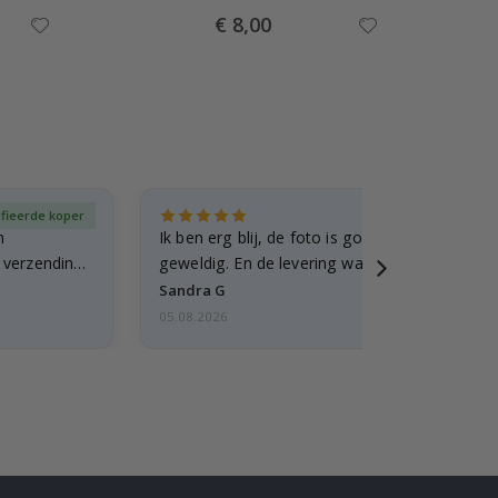
Special
€ 8,00
Price
ifieerde koper
Gever
n
Ik ben erg blij, de foto is goed gelukt en de lij
e verzending
geweldig. En de levering was snel.
Sandra G
05.08.2026