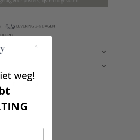
geldig voor posters, lijsten uitgesloten.
5
LEVERING 3-6 DAGEN
NDEERD
iet weg!
bt
RTING