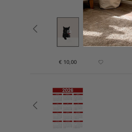
Special
€ 10,00
Price