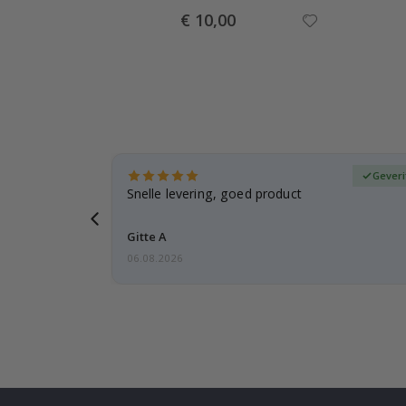
Special
€ 10,00
Price
fieerde koper
Geveri
, gezien de
Snelle levering, goed product
voren
Gitte A
06.08.2026