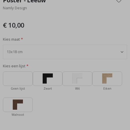
Poster - Leeuw
het
Namly Design
begin
van
de
€ 10,00
afbeeldingen-
gallerij
Kies maat
Kies een lijst
Geen lijst
Zwart
Wit
Eiken
Walnoot