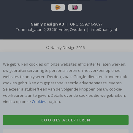
Namly Design AB
|
ORG: 559216-9097
Terminalgatan 9, 23261 Arlöv, Zweden
|
info@namly.nl
© Namly Design 2026
We gebruiken cookies om onze websites efficiënter te laten werken,
uw gebruikerservaring te personaliseren en het verkeer op onze
websites te analyseren. Derden, zoals Google-diensten, kunnen ook
cookies gebruiken om gepersonaliseerde advertenties te leveren.
Selecteer alstublieft een van de volgende knoppen om uw cookie-
voorkeuren aan te geven. Details over de cookies die we gebruiken,
vindt u op onze
Cookies
-pagina.
COOKIES ACCEPTEREN