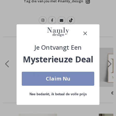
Tag die van jou met #namly_design
Vergelijkbare producten
Je Ontvangt Een
Mysterieuze Deal
Claim Nu
Special
€ 10,00
Spe
€ 
Nee bedankt, ik betaal de volle prijs
Price
Pri
Anderen kochten ook