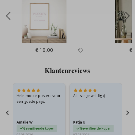
Special
€ 10,00
Spe
€ 
Price
Pri
Klantenreviews
is
Hele mooie posters voor
Alles is geweldig :)
Sn
is
een goede prijs.
pr
Amalie W
Katja U
Gi
Geverifieerde koper
Geverifieerde koper
07.08.2026
07.08.2026
06.